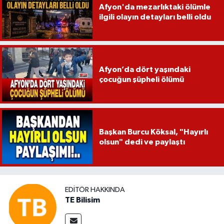
Afyon'da mezarlıktaki ölümle
ilgili olayın detayları belli oldu
Afyon’da dört yaşındaki
çocuğun şüpheli ölümü
Başkan Burcu Köksal, "Hayırlı
olsun" dedi ve paylaştı
EDITÖR HAKKINDA
TE Bilisim