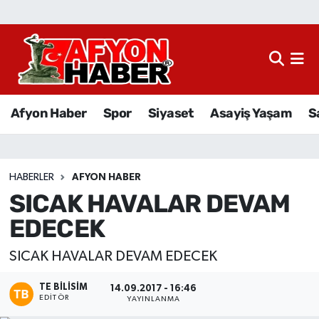
Afyon Haber
Siyaset
Afyon Haber
Spor
Siyaset
Asayiş Yaşam
S
Spor
Asayiş Yaşam
HABERLER
AFYON HABER
SICAK HAVALAR DEVAM
Sağlık
EDECEK
Eğitim
SICAK HAVALAR DEVAM EDECEK
Sivil Toplum
TE BILISIM
14.09.2017 - 16:46
EDITÖR
YAYINLANMA
Ekonomi