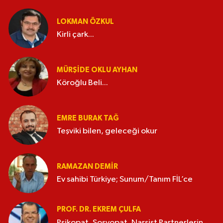
LOKMAN ÖZKUL
Kirli çark...
MÜRŞIDE OKLU AYHAN
Köroğlu Beli...
EMRE BURAK TAĞ
Teşviki bilen, geleceği okur
RAMAZAN DEMİR
Ev sahibi Türkiye; Sunum/Tanım FİL’ce
PROF. DR. EKREM ÇULFA
Psikopat, Sosyopat, Narsist Partnerlerin