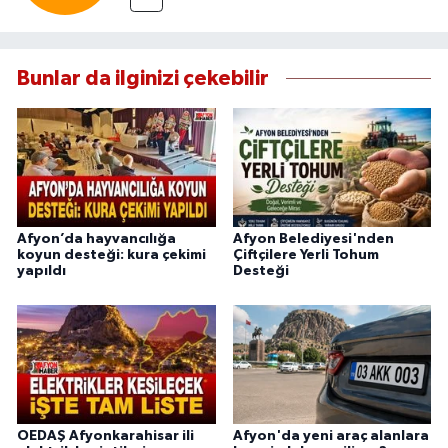
Bunlar da ilginizi çekebilir
Afyon’da hayvancılığa
Afyon Belediyesi'nden
koyun desteği: kura çekimi
Çiftçilere Yerli Tohum
yapıldı
Desteği
OEDAŞ Afyonkarahisar ili
Afyon'da yeni araç alanlara