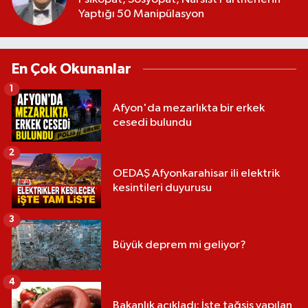
Yaptığı 50 Manipülasyon
En Çok Okunanlar
1
Afyon'da mezarlıkta bir erkek
cesedi bulundu
2
OEDAŞ Afyonkarahisar ili elektrik
kesintileri duyurusu
3
Büyük deprem mi geliyor?
4
Bakanlık açıkladı: İşte tağşiş yapılan