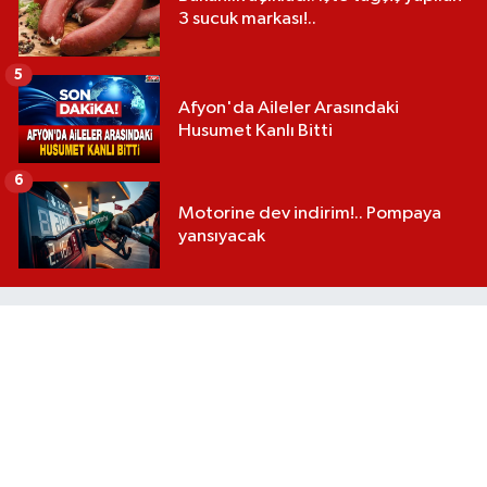
3 sucuk markası!..
5
Afyon'da Aileler Arasındaki
Husumet Kanlı Bitti
6
Motorine dev indirim!.. Pompaya
yansıyacak