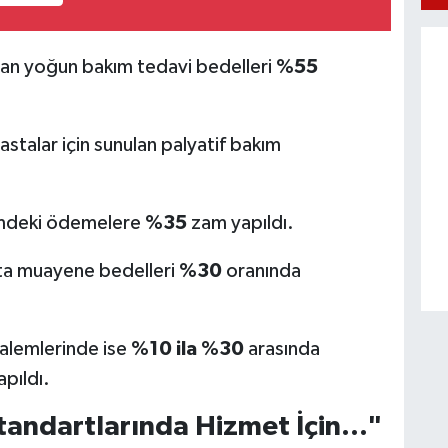
an yoğun bakım tedavi bedelleri
%55
talar için sunulan palyatif bakım
mdeki ödemelere
%35
zam yapıldı.
kta muayene bedelleri
%30
oranında
kalemlerinde ise
%10 ila %30
arasında
apıldı.
andartlarında Hizmet İçin..."