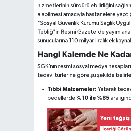
hizmetlerinin sürdürülebilirliğini sağ
alabilmesi amacıyla hastanelere yaptı
"Sosyal Güvenlik Kurumu Sağlık Uygula
Tebliğ"in Resmi Gazete'de yayımlanara
sunucularına 110 milyar liralık ek kayna
Hangi Kalemde Ne Kadar 
SGK’nın resmi sosyal medya hesapların
tedavi türlerine göre şu şekilde belirl
Tıbbi Malzemeler:
Yatarak tedav
bedellerde
%10 ile %85
aralığınd
Yeni tağşiş
İçeriği Görü