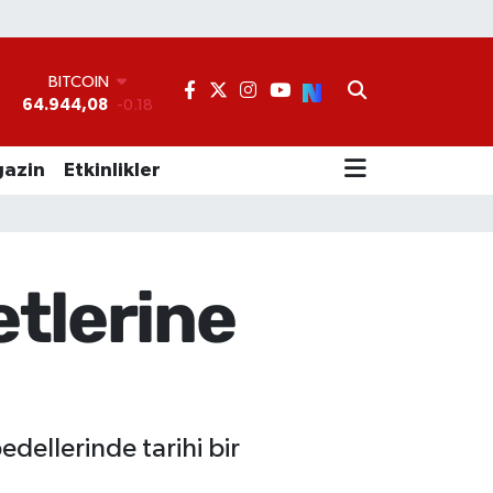
BITCOIN
64.944,08
-0.18
DOLAR
°
47,7436
0.18
EURO
55,2510
0.32
azin
Etkinlikler
STERLİN
64,4811
0.38
GRAM ALTIN
6660.55
0.03
BİST100
etlerine
13.779
-14
ellerinde tarihi bir