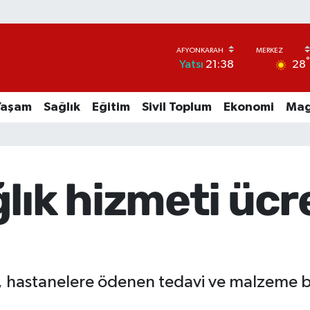
28
Yatsı
21:38
Yaşam
Sağlık
Eğitim
Sivil Toplum
Ekonomi
Mag
lık hizmeti ücr
hastanelere ödenen tedavi ve malzeme bed