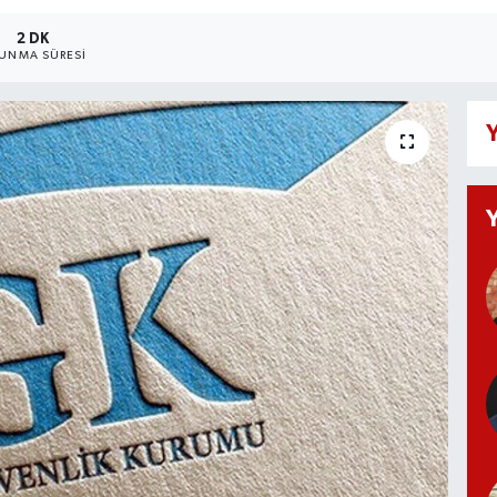
2 DK
UNMA SÜRESI
Y