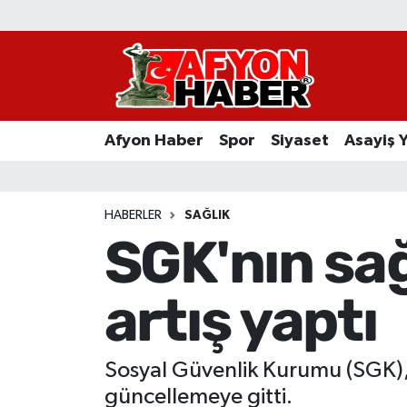
Afyon Haber
Siyaset
Afyon Haber
Spor
Siyaset
Asayiş 
Spor
Asayiş Yaşam
HABERLER
SAĞLIK
SGK'nın sağ
Sağlık
artış yaptı
Eğitim
Sivil Toplum
Sosyal Güvenlik Kurumu (SGK), 
Ekonomi
güncellemeye gitti.