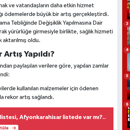
lamak ve vatandaşların daha etkin hizmet
ğı ödemelerde büyük bir artış gerçekleştirdi.
ma Tebliğinde Değişiklik Yapılmasına Dair
3
k yürürlüğe girmesiyle birlikte, sağlık hizmeti
k aktarılmış oldu.
4
Artış Yapıldı?
dan paylaşılan verilere göre, yapılan zamlar
endi:
5
ilerde kullanılan malzemeler için ödenen
a rekor artış sağlandı.
6
 listesi, Afyonkarahisar listede var mı?..
ntüle