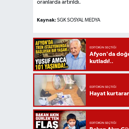
oranlarda artırıldı.
Kaynak:
SGK SOSYAL MEDYA
EDITÖRÜN SEÇTIĞI
Afyon'da doğdu
kutladı!..
EDITÖRÜN SEÇTIĞI
Hayat kurtara
EDITÖRÜN SEÇTIĞI