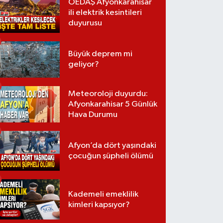
OEDAŞ Afyonkarahisar
ili elektrik kesintileri
duyurusu
Büyük deprem mi
geliyor?
Meteoroloji duyurdu:
Afyonkarahisar 5 Günlük
Hava Durumu
Afyon’da dört yaşındaki
çocuğun şüpheli ölümü
Kademeli emeklilik
kimleri kapsıyor?