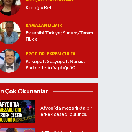
MÜRŞIDE OKLU AYHAN
Köroğlu Beli...
RAMAZAN DEMİR
Ev sahibi Türkiye; Sunum/Tanım
FİL’ce
PROF. DR. EKREM ÇULFA
Psikopat, Sosyopat, Narsist
Partnerlerin Yaptığı 50
Manipülasyon
En Çok Okunanlar
Afyon'da mezarlıkta bir
erkek cesedi bulundu