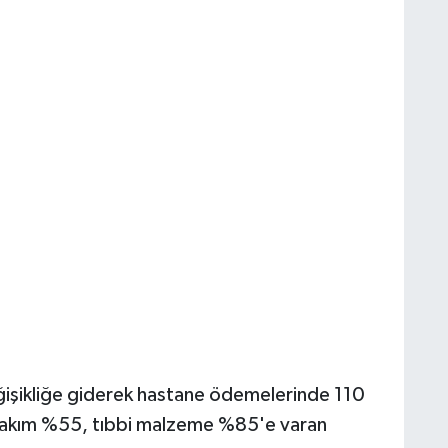
işikliğe giderek hastane ödemelerinde 110
un bakım %55, tıbbi malzeme %85'e varan