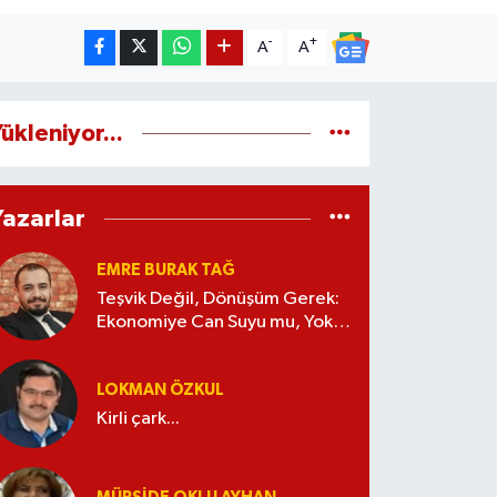
-
+
A
A
ükleniyor...
Yazarlar
EMRE BURAK TAĞ
Teşvik Değil, Dönüşüm Gerek:
Ekonomiye Can Suyu mu, Yoksa
Kaynak İsrafı mı?
LOKMAN ÖZKUL
Kirli çark...