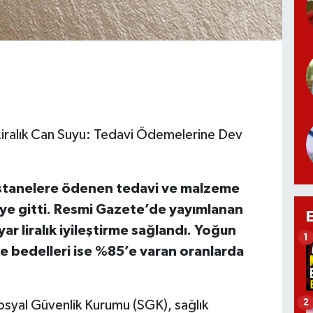
Liralık Can Suyu: Tedavi Ödemelerine Dev
astanelere ödenen tedavi ve malzeme
eye gitti. Resmi Gazete’de yayımlanan
r liralık iyileştirme sağlandı. Yoğun
1
e bedelleri ise %85’e varan oranlarda
2
osyal Güvenlik Kurumu (SGK), sağlık