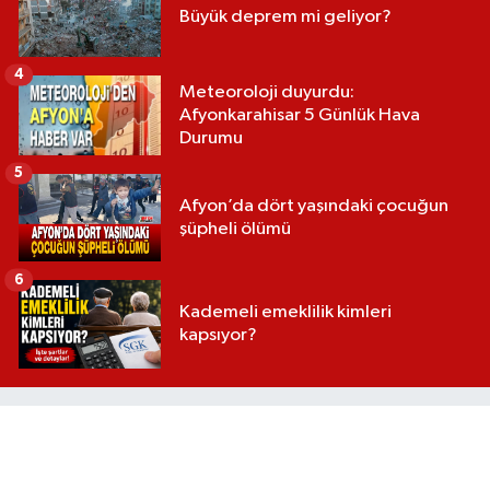
Büyük deprem mi geliyor?
4
Meteoroloji duyurdu:
Afyonkarahisar 5 Günlük Hava
Durumu
5
Afyon’da dört yaşındaki çocuğun
şüpheli ölümü
6
Kademeli emeklilik kimleri
kapsıyor?