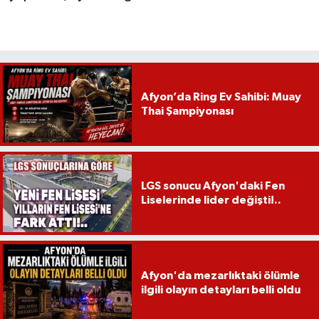
Afyon’da Ring Ev Sahibi: Muay
Thai Şampiyonası
LGS sonucu Afyon'daki Fen
Liselerinde lider değişti!..
Afyon'da mezarlıktaki ölümle
ilgili olayın detayları belli oldu