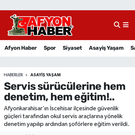
Afyon Haber
Siyaset
Afyon Haber
Spor
Siyaset
Asayiş Yaşam
S
Spor
Asayiş Yaşam
HABERLER
ASAYIŞ YAŞAM
Servis sürücülerine hem
Sağlık
denetim, hem eğitim!..
Eğitim
Afyonkarahisar’ın İscehisar ilçesinde güvenlik
Sivil Toplum
güçleri tarafından okul servis araçlarına yönelik
denetim yapılıp ardından şoförlere eğitim verildi.
Ekonomi