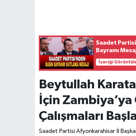
Saadet Partis
Bayramı Mesaj
İçeriği Görüntül
Beytullah Karat
İçin Zambiya’ya
Çalışmaları Başl
Saadet Partisi Afyonkarahisar İl Başka