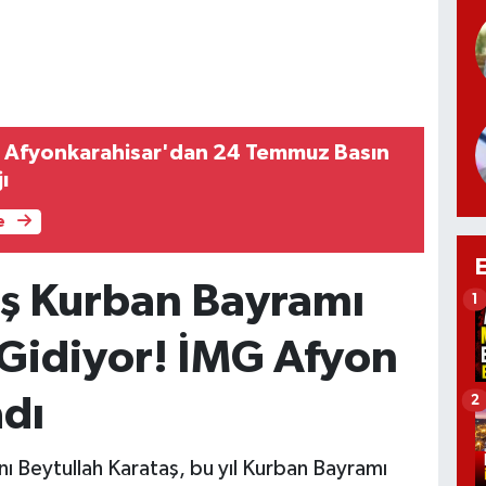
i Afyonkarahisar'dan 24 Temmuz Basın
ı
e
aş Kurban Bayramı
1
 Gidiyor! İMG Afyon
adı
2
nı Beytullah Karataş, bu yıl Kurban Bayramı