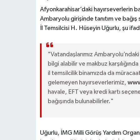
Afyonkarahisar’daki hayırseverlerin bağ
Ambaryolu girişinde tanıtım ve bağış s
İl Temsilcisi H. Hüseyin Uğurlu, şu ifad
"Vatandaşlarımız Ambaryolu’ndaki 
bilgi alabilir ve makbuz karşılığında
il temsilcilik binamızda da müraca
gelemeyen hayırseverlerimiz,
www
havale, EFT veya kredi kartı seçenek
bağışında bulunabilirler."
Uğurlu, İMG Milli Görüş Yardım Organiz