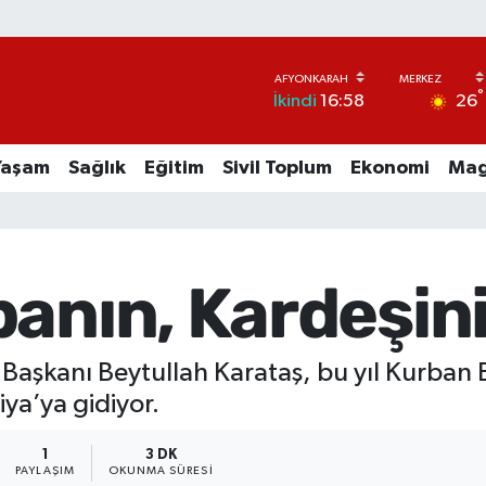
°
26
İkindi
16:58
Yaşam
Sağlık
Eğitim
Sivil Toplum
Ekonomi
Mag
banın, Kardeşin
l Başkanı Beytullah Karataş, bu yıl Kurban
ya’ya gidiyor.
1
3 DK
PAYLAŞIM
OKUNMA SÜRESI