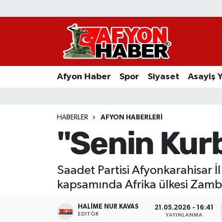
Afyon Haber
Siyaset
Afyon Haber
Spor
Siyaset
Asayiş 
Spor
Asayiş Yaşam
HABERLER
AFYON HABERLERI
"Senin Kur
Sağlık
Eğitim
Saadet Partisi Afyonkarahisar İ
kapsamında Afrika ülkesi Zambi
Sivil Toplum
HALIME NUR KAVAS
21.05.2026 - 16:41
Ekonomi
EDITÖR
YAYINLANMA