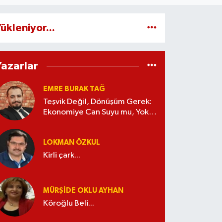
ükleniyor...
Yazarlar
EMRE BURAK TAĞ
Teşvik Değil, Dönüşüm Gerek:
Ekonomiye Can Suyu mu, Yoksa
Kaynak İsrafı mı?
LOKMAN ÖZKUL
Kirli çark...
MÜRŞIDE OKLU AYHAN
Köroğlu Beli...