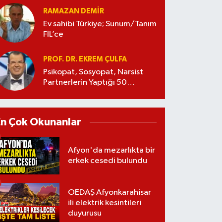
RAMAZAN DEMİR
Ev sahibi Türkiye; Sunum/Tanım
FİL’ce
PROF. DR. EKREM ÇULFA
Psikopat, Sosyopat, Narsist
Partnerlerin Yaptığı 50
Manipülasyon
En Çok Okunanlar
Afyon'da mezarlıkta bir
erkek cesedi bulundu
OEDAŞ Afyonkarahisar
ili elektrik kesintileri
duyurusu