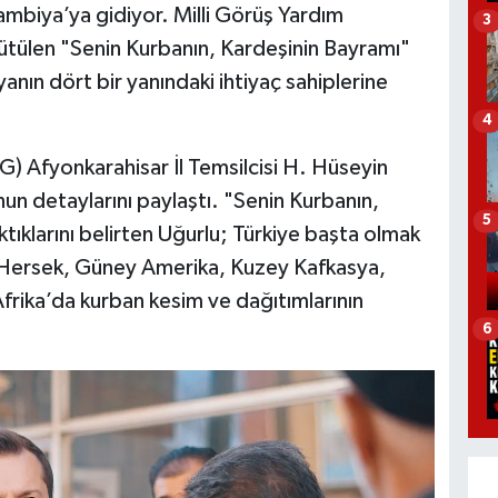
ambiya’ya gidiyor. Milli Görüş Yardım
3
tülen "Senin Kurbanın, Kardeşinin Bayramı"
nın dört bir yanındaki ihtiyaç sahiplerine
4
) Afyonkarahisar İl Temsilcisi H. Hüseyin
un detaylarını paylaştı. "Senin Kurbanın,
5
tıklarını belirten Uğurlu; Türkiye başta olmak
a Hersek, Güney Amerika, Kuzey Kafkasya,
rika’da kurban kesim ve dağıtımlarının
6