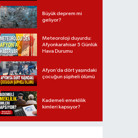
Büyük deprem mi
geliyor?
Meteoroloji duyurdu:
Afyonkarahisar 5 Günlük
Hava Durumu
Afyon’da dört yaşındaki
çocuğun şüpheli ölümü
Kademeli emeklilik
kimleri kapsıyor?