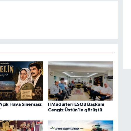
Açık Hava Sineması:
İl Müdürleri ESOB Başkanı
'
Cengiz Üstün’le görüştü