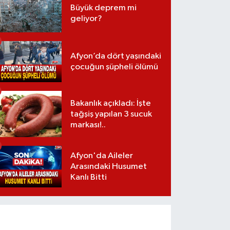
Büyük deprem mi
geliyor?
Afyon’da dört yaşındaki
çocuğun şüpheli ölümü
Bakanlık açıkladı: İşte
tağşiş yapılan 3 sucuk
markası!..
Afyon'da Aileler
Arasındaki Husumet
Kanlı Bitti