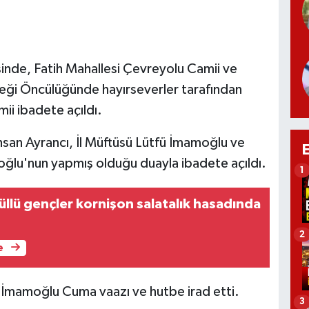
inde, Fatih Mahallesi Çevreyolu Camii ve
eği Öncülüğünde hayırseverler tarafından
ii ibadete açıldı.
İhsan Ayrancı, İl Müftüsü Lütfü İmamoğlu ve
mamoğlu'nun yapmış olduğu duayla ibadete açıldı.
1
llü gençler kornişon salatalık hasadında
2
e
ü İmamoğlu Cuma vaazı ve hutbe irad etti.
3