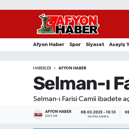
Afyon Haber
Siyaset
Afyon Haber
Spor
Siyaset
Asayiş 
Spor
Asayiş Yaşam
HABERLER
AFYON HABER
Selman-ı Fa
Sağlık
Eğitim
Selman-ı Farisi Camii ibadete aç
Sivil Toplum
AFYON HABER
08.03.2025 - 10:10
08
EDITÖR
YAYINLANMA
Ekonomi