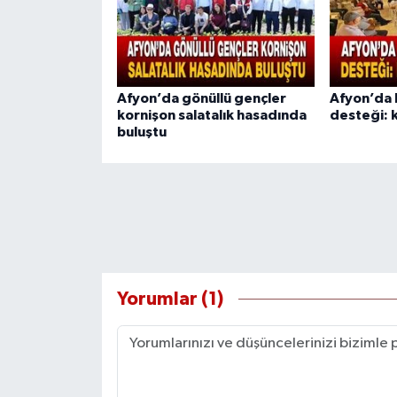
Afyon’da gönüllü gençler
Afyon’da 
kornişon salatalık hasadında
desteği: k
buluştu
Yorumlar (1)