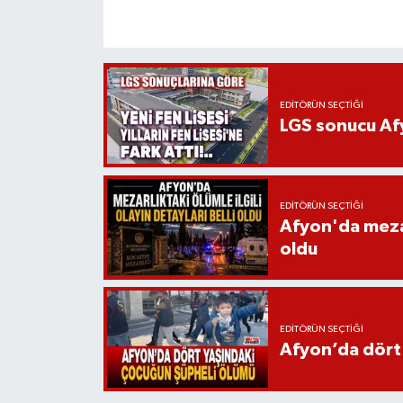
EDITÖRÜN SEÇTIĞI
LGS sonucu Afy
EDITÖRÜN SEÇTIĞI
Afyon'da mezarl
oldu
EDITÖRÜN SEÇTIĞI
Afyon’da dört