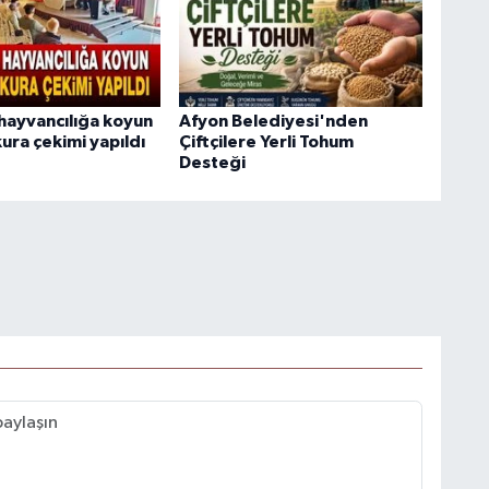
hayvancılığa koyun
Afyon Belediyesi'nden
ura çekimi yapıldı
Çiftçilere Yerli Tohum
Desteği