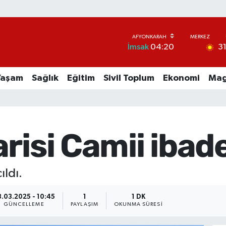
3
İmsak
04:20
Yaşam
Sağlık
Eğitim
Sivil Toplum
Ekonomi
Mag
risi Camii ibade
ıldı.
.03.2025 - 10:45
1
1 DK
GÜNCELLEME
PAYLAŞIM
OKUNMA SÜRESI