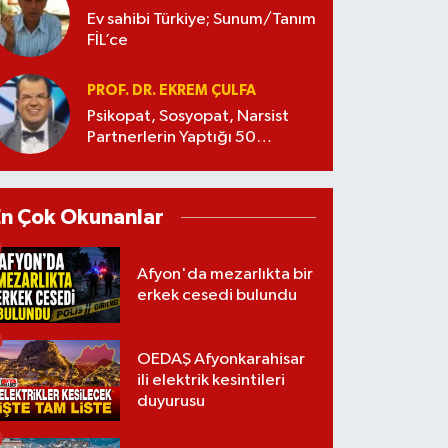
Ev sahibi Türkiye; Sunum/Tanım
FİL’ce
PROF. DR. EKREM ÇULFA
Psikopat, Sosyopat, Narsist
Partnerlerin Yaptığı 50
Manipülasyon
En Çok Okunanlar
Afyon'da mezarlıkta bir
erkek cesedi bulundu
OEDAŞ Afyonkarahisar
ili elektrik kesintileri
duyurusu