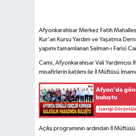
Afyonkarahisar Merkez Fatih Mahalles
Kur'an Kursu Yardım ve Yaşatma Dern
yapımı tamamlanan Selman-ı Farisi Cam
Cami, Afyonkarahisar Vali Yardımcısı 
misafirlerin katılımı ile İl Müftüsü İ
Afyon’da gönü
buluştu
İçeriği Görüntül
Açılış programının ardından İl Müftüs