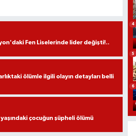
4
on'daki Fen Liselerinde lider değişti!..
5
ıktaki ölümle ilgili olayın detayları belli
6
 yaşındaki çocuğun şüpheli ölümü