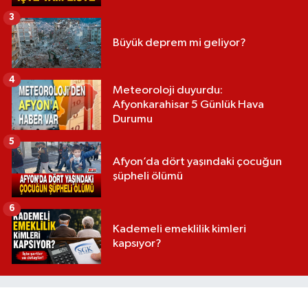
3
Büyük deprem mi geliyor?
4
Meteoroloji duyurdu:
Afyonkarahisar 5 Günlük Hava
Durumu
5
Afyon’da dört yaşındaki çocuğun
şüpheli ölümü
6
Kademeli emeklilik kimleri
kapsıyor?