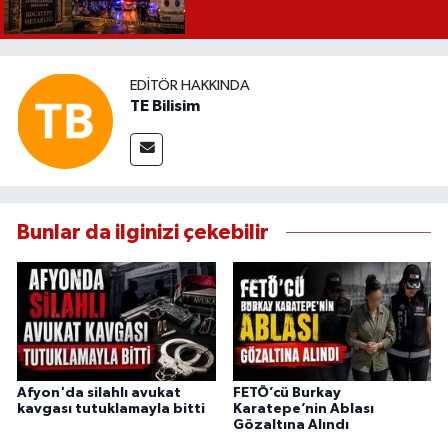
EDITÖR HAKKINDA
TE Bilisim
Bunlar da ilginizi çekebilir
Afyon'da silahlı avukat
FETÖ’cü Burkay
kavgası tutuklamayla bitti
Karatepe’nin Ablası
Gözaltına Alındı