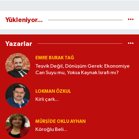
Yükleniyor...
Yazarlar
EMRE BURAK TAĞ
Teşvik Değil, Dönüşüm Gerek: Ekonomiye
Can Suyu mu, Yoksa Kaynak İsrafı mı?
LOKMAN ÖZKUL
Kirli çark...
MÜRŞIDE OKLU AYHAN
Köroğlu Beli...