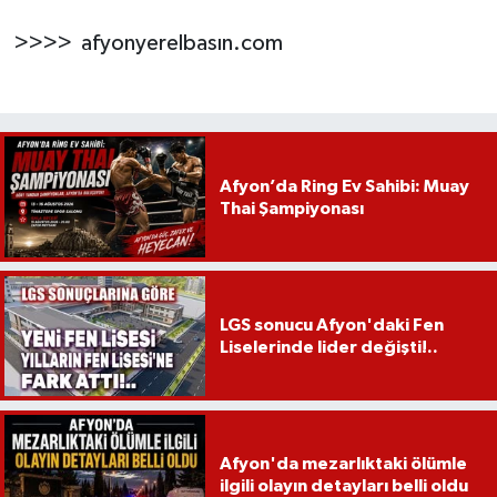
>>>> afyonyerelbasın.com
Afyon’da Ring Ev Sahibi: Muay
Thai Şampiyonası
LGS sonucu Afyon'daki Fen
Liselerinde lider değişti!..
Afyon'da mezarlıktaki ölümle
ilgili olayın detayları belli oldu