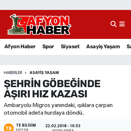
Afyon Haber
Siyaset
Afyon Haber
Spor
Siyaset
Asayiş Yaşam
S
Spor
Asayiş Yaşam
HABERLER
ASAYIŞ YAŞAM
ŞEHRİN GÖBEĞİNDE
Sağlık
AŞIRI HIZ KAZASI
Eğitim
Ambaryolu Migros yanındaki, ışıklara çarpan
Sivil Toplum
otomobil adeta hurdaya döndü.
TE BILISIM
Ekonomi
22.02.2018 - 10:53
EDITÖR
YAYINLANMA