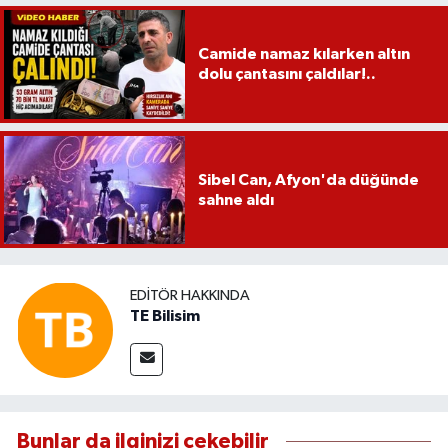
Camide namaz kılarken altın
dolu çantasını çaldılar!..
Sibel Can, Afyon'da düğünde
sahne aldı
EDITÖR HAKKINDA
TE Bilisim
Bunlar da ilginizi çekebilir