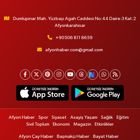
Dumlupınar Mah. Yüzbaşı Agah Caddesi No:44 Daire:3 Kat:2
Afyonkarahisar
+90506 811 8659
afyonhaber.com@gmail.com
Afyon Haber
Spor
Siyaset
Asayiş Yaşam
Sağlık
Eğitim
Sivil Toplum
Ekonomi
Magazin
Etkinlikler
Afyon Çay Haber
Başmakçı Haber
Bayat Haber