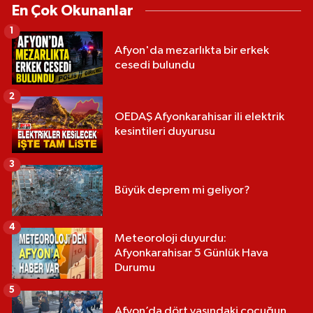
En Çok Okunanlar
1
Afyon'da mezarlıkta bir erkek
cesedi bulundu
2
OEDAŞ Afyonkarahisar ili elektrik
kesintileri duyurusu
3
Büyük deprem mi geliyor?
4
Meteoroloji duyurdu:
Afyonkarahisar 5 Günlük Hava
Durumu
5
Afyon’da dört yaşındaki çocuğun