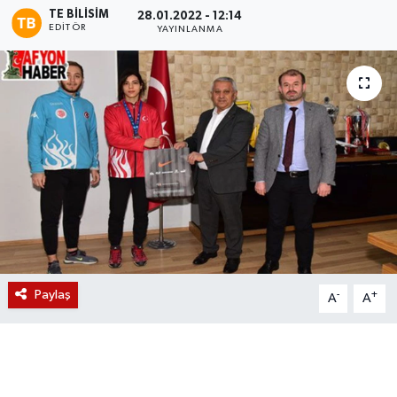
TE BILISIM
28.01.2022 - 12:14
EDITÖR
Magazin
YAYINLANMA
Etkinlikler
Paylaş
-
+
A
A