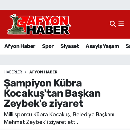
Afyon Haber
Siyaset
Afyon Haber
Spor
Siyaset
Asayiş Yaşam
S
Spor
Asayiş Yaşam
HABERLER
AFYON HABER
Şampiyon Kübra
Sağlık
Kocakuş'tan Başkan
Eğitim
Zeybek'e ziyaret
Sivil Toplum
Milli sporcu Kübra Kocakuş, Belediye Başkanı
Mehmet Zeybek’i ziyaret etti.
Ekonomi