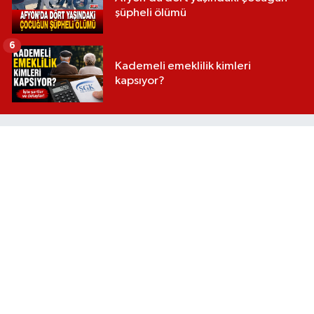
şüpheli ölümü
6
Kademeli emeklilik kimleri
kapsıyor?