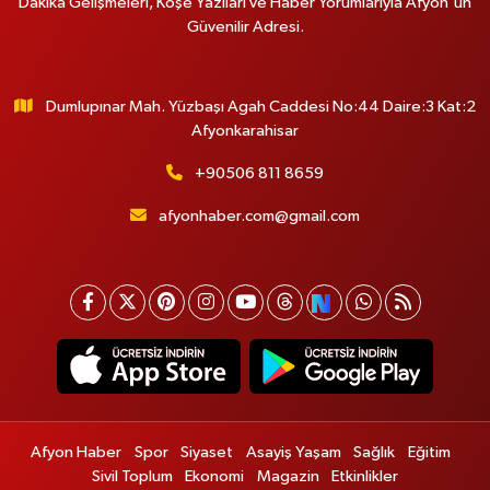
Dakika Gelişmeleri, Köşe Yazıları ve Haber Yorumlarıyla Afyon'un
Güvenilir Adresi.
Dumlupınar Mah. Yüzbaşı Agah Caddesi No:44 Daire:3 Kat:2
Afyonkarahisar
+90506 811 8659
afyonhaber.com@gmail.com
Afyon Haber
Spor
Siyaset
Asayiş Yaşam
Sağlık
Eğitim
Sivil Toplum
Ekonomi
Magazin
Etkinlikler