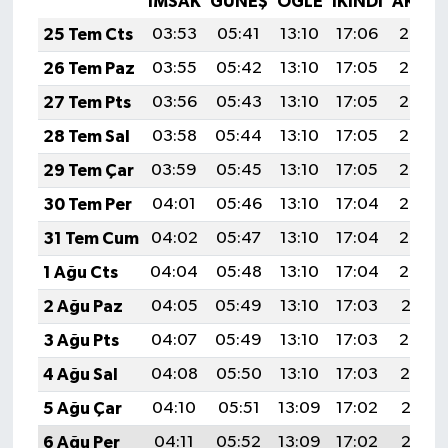
İMSAK
GÜNEŞ
ÖĞLE
İKINDI
AKŞA
25 Tem Cts
03:53
05:41
13:10
17:06
20:29
26 Tem Paz
03:55
05:42
13:10
17:05
20:28
27 Tem Pts
03:56
05:43
13:10
17:05
20:27
28 Tem Sal
03:58
05:44
13:10
17:05
20:26
29 Tem Çar
03:59
05:45
13:10
17:05
20:25
30 Tem Per
04:01
05:46
13:10
17:04
20:24
31 Tem Cum
04:02
05:47
13:10
17:04
20:23
1 Ağu Cts
04:04
05:48
13:10
17:04
20:22
2 Ağu Paz
04:05
05:49
13:10
17:03
20:21
3 Ağu Pts
04:07
05:49
13:10
17:03
20:20
4 Ağu Sal
04:08
05:50
13:10
17:03
20:19
5 Ağu Çar
04:10
05:51
13:09
17:02
20:17
6 Ağu Per
04:11
05:52
13:09
17:02
20:16