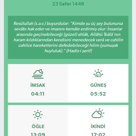
23 Safer 1448
Magazin
Resûlullah (s.a.v.) buyurdular: "Kimde şu üç şey bulunursa
Etkinlikler
sevâbı hak eder ve imanını kemâle erdirmiş olur: İnsanlar
arasında geçinebileceği (güzel) ahlâk, Allâhü Teâlâ'nın
haram kıldıklarından kendisini menedecek verâ ve cahilin
cahilce hareketlerini defedebileceği hilim (yumuşak
huyluluk)." (Hadis-i şerif)
İMSAK
GÜNEŞ
04:11
05:52
ÖĞLE
İKINDI
13:09
17:02