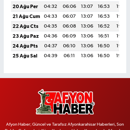
20 Ağu Per
04:32
06:06
13:07
16:53
19:58
21 Ağu Cum
04:33
06:07
13:07
16:53
19:56
22 Ağu Cts
04:35
06:08
13:06
16:52
19:55
23 Ağu Paz
04:36
06:09
13:06
16:51
19:53
24 Ağu Pts
04:37
06:10
13:06
16:50
19:52
25 Ağu Sal
04:39
06:11
13:06
16:50
19:50
Afyon Haber; Güncel ve Tarafsız Afyonkarahisar Haberleri, Son