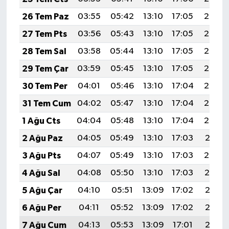
26 Tem Paz
03:55
05:42
13:10
17:05
20:28
27 Tem Pts
03:56
05:43
13:10
17:05
20:27
28 Tem Sal
03:58
05:44
13:10
17:05
20:26
29 Tem Çar
03:59
05:45
13:10
17:05
20:25
30 Tem Per
04:01
05:46
13:10
17:04
20:24
31 Tem Cum
04:02
05:47
13:10
17:04
20:23
1 Ağu Cts
04:04
05:48
13:10
17:04
20:22
2 Ağu Paz
04:05
05:49
13:10
17:03
20:21
3 Ağu Pts
04:07
05:49
13:10
17:03
20:20
4 Ağu Sal
04:08
05:50
13:10
17:03
20:19
5 Ağu Çar
04:10
05:51
13:09
17:02
20:17
6 Ağu Per
04:11
05:52
13:09
17:02
20:16
7 Ağu Cum
04:13
05:53
13:09
17:01
20:15