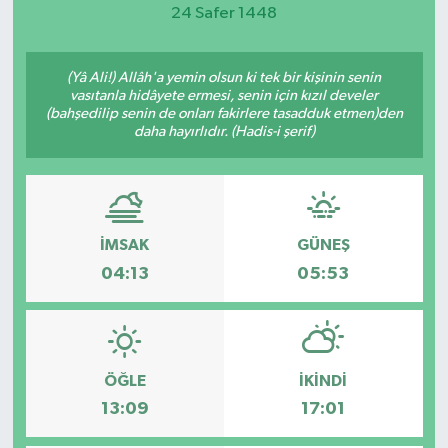
24 Safer 1448
Magazin
(Yâ Ali!) Allâh'a yemin olsun ki tek bir kişinin senin
Etkinlikler
vasıtanla hidâyete ermesi, senin için kızıl develer
(bahşedilip senin de onları fakirlere tasadduk etmen)den
daha hayırlıdır. (Hadis-i şerif)
İMSAK
GÜNEŞ
04:13
05:53
ÖĞLE
İKINDI
13:09
17:01