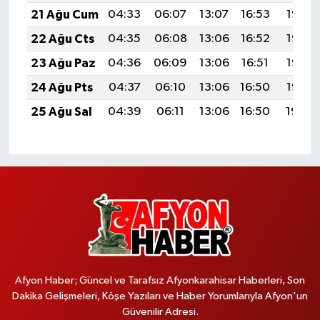
21 Ağu Cum
04:33
06:07
13:07
16:53
19:56
22 Ağu Cts
04:35
06:08
13:06
16:52
19:55
23 Ağu Paz
04:36
06:09
13:06
16:51
19:53
24 Ağu Pts
04:37
06:10
13:06
16:50
19:52
25 Ağu Sal
04:39
06:11
13:06
16:50
19:50
Afyon Haber; Güncel ve Tarafsız Afyonkarahisar Haberleri, Son
Dakika Gelişmeleri, Köşe Yazıları ve Haber Yorumlarıyla Afyon'un
Güvenilir Adresi.