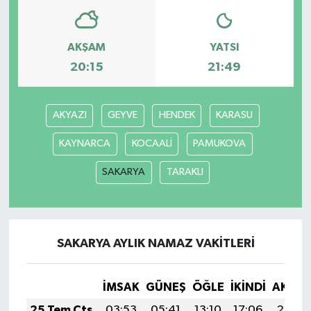
AKŞAM
YATSI
20:15
21:49
AKYAZI
GEYVE
HENDEK
KARASU
KAYNARCA
KOCAALİ
PAMUKOVA
SAKARYA
TARAKLI
SAKARYA AYLIK NAMAZ VAKITLERI
İMSAK
GÜNEŞ
ÖĞLE
İKINDI
AKŞA
25 Tem Cts
03:53
05:41
13:10
17:06
20:29