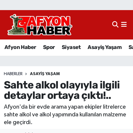
Afyon Haber
Siyaset
Afyon Haber
Spor
Siyaset
Asayiş Yaşam
S
Spor
Asayiş Yaşam
HABERLER
ASAYIŞ YAŞAM
Sahte alkol olayıyla ilgili
Sağlık
detaylar ortaya çıktı!..
Eğitim
Afyon'da bir evde arama yapan ekipler litrelerce
Sivil Toplum
sahte alkol ve alkol yapımında kullanılan malzeme
ele geçirdi.
Ekonomi