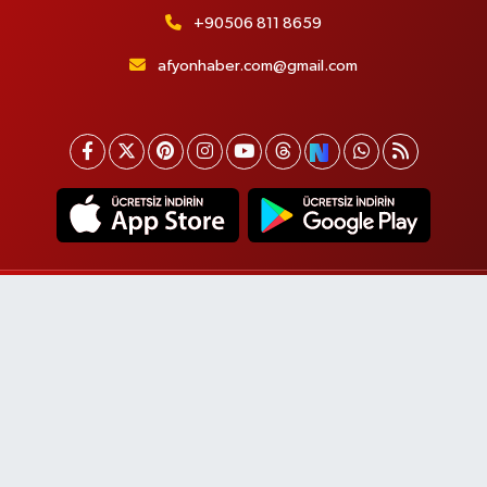
+90506 811 8659
afyonhaber.com@gmail.com
Afyon Haber
Spor
Siyaset
Asayiş Yaşam
Sağlık
Eğitim
Sivil Toplum
Ekonomi
Magazin
Etkinlikler
Afyon Çay Haber
Başmakçı Haber
Bayat Haber
Bolvadin Haber
Çobanlar Haber
Dazkırı Haber
Dinar Haber
Emirdağ Haber
Evciler Haber
Hocalar Haber
İhsaniye Haber
İscehisar Haber
Kızılören Haber
Sandıklı Haber
Sinanpaşa Haber
Şuhut Haber
Sultandağı haber