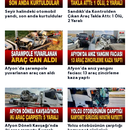
Seyir halindeki otomobil
Sandıklı’da Kontrolden
yandı, son anda kurtuldular
Çıkan Araç Takla Attı: 1 Ölü,
2 Yaralı
Afyon'da şarampole
Afyon’da anız yangını
yuvarlanan araç can aldı
faciası: 13 araç zincirleme
kaza yaptı
Afyon Döneli Kavşağı’nda
Yolcu otobüsünün çarptığı