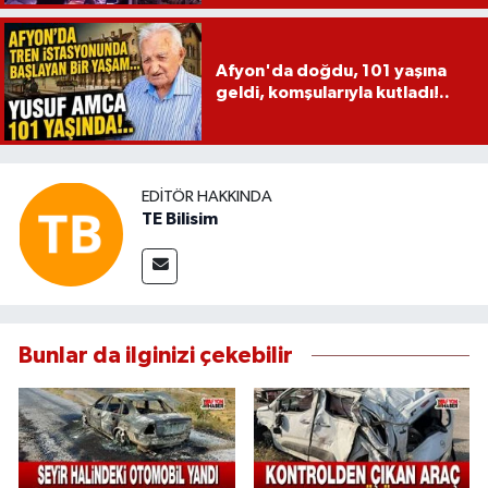
Afyon'da doğdu, 101 yaşına
geldi, komşularıyla kutladı!..
EDITÖR HAKKINDA
TE Bilisim
Bunlar da ilginizi çekebilir