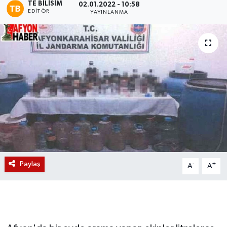
TE BILISIM
02.01.2022 - 10:58
EDITÖR
YAYINLANMA
Magazin
Etkinlikler
Paylaş
-
+
A
A