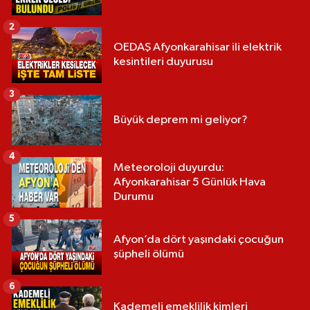
2
OEDAŞ Afyonkarahisar ili elektrik
kesintileri duyurusu
3
Büyük deprem mi geliyor?
4
Meteoroloji duyurdu:
Afyonkarahisar 5 Günlük Hava
Durumu
5
Afyon’da dört yaşındaki çocuğun
şüpheli ölümü
6
Kademeli emeklilik kimleri