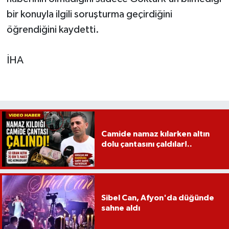
bir konuyla ilgili soruşturma geçirdiğini
öğrendiğini kaydetti.
İHA
Camide namaz kılarken altın
dolu çantasını çaldılar!..
Sibel Can, Afyon'da düğünde
sahne aldı