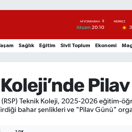
Akşam
20:10
Yaşam
Sağlık
Eğitim
Sivil Toplum
Ekonomi
Mag
Koleji’nde Pila
 (RSP) Teknik Koleji, 2025-2026 eğitim-ö
tirdiği bahar şenlikleri ve "Pilav Günü" or