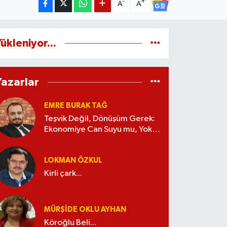
-
+
A
A
ükleniyor...
Yazarlar
EMRE BURAK TAĞ
Teşvik Değil, Dönüşüm Gerek:
Ekonomiye Can Suyu mu, Yoksa
Kaynak İsrafı mı?
LOKMAN ÖZKUL
Kirli çark...
MÜRŞIDE OKLU AYHAN
Köroğlu Beli...