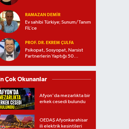
RAMAZAN DEMİR
Ev sahibi Türkiye; Sunum/Tanım
FİL’ce
PROF. DR. EKREM ÇULFA
Psikopat, Sosyopat, Narsist
Partnerlerin Yaptığı 50
Manipülasyon
En Çok Okunanlar
Afyon'da mezarlıkta bir
erkek cesedi bulundu
OEDAŞ Afyonkarahisar
ili elektrik kesintileri