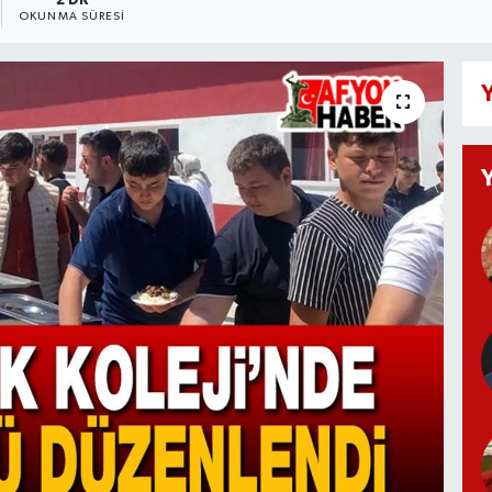
2 DK
OKUNMA SÜRESI
Y