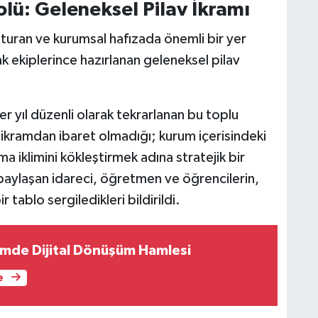
ü: Geleneksel Pilav İkramı
şturan ve kurumsal hafızada önemli bir yer
 ekiplerince hazırlanan geleneksel pilav
 yıl düzenli olarak tekrarlanan bu toplu
kramdan ibaret olmadığı; kurum içerisindeki
ma iklimini kökleştirmek adına stratejik bir
 paylaşan idareci, öğretmen ve öğrencilerin,
r tablo sergiledikleri bildirildi.
mde Dijital Dönüşüm Hamlesi
e