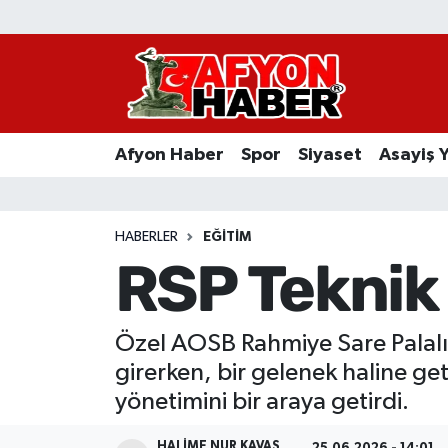
Afyon Haber
Siyaset
Afyon Haber
Spor
Siyaset
Asayiş 
Spor
Asayiş Yaşam
HABERLER
EĞITIM
RSP Teknik 
Sağlık
Eğitim
Özel AOSB Rahmiye Sare Palalı
girerken, bir gelenek haline ge
Sivil Toplum
yönetimini bir araya getirdi.
Ekonomi
HALIME NUR KAVAS