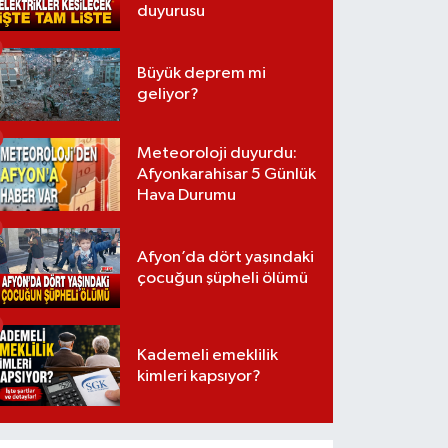
duyurusu
Büyük deprem mi
geliyor?
Meteoroloji duyurdu:
Afyonkarahisar 5 Günlük
Hava Durumu
Afyon’da dört yaşındaki
çocuğun şüpheli ölümü
Kademeli emeklilik
kimleri kapsıyor?