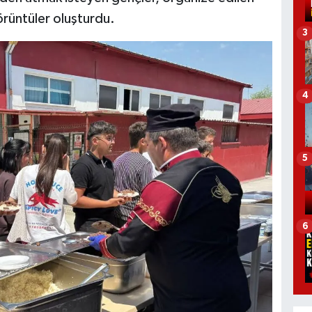
görüntüler oluşturdu.
3
4
5
6