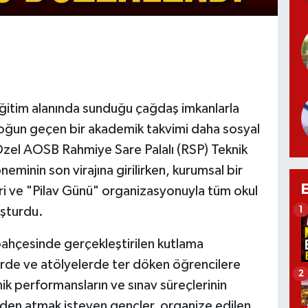
eğitim alanında sunduğu çağdaş imkanlarla
yoğun geçen bir akademik takvimi daha sosyal
. Özel AOSB Rahmiye Sare Palalı (RSP) Teknik
inin son virajına girilirken, kurumsal bir
eri ve "Pilav Günü" organizasyonuyla tüm okul
uşturdu.
1
bahçesinde gerçekleştirilen kutlama
erde ve atölyelerde ter döken öğrencilere
2
k performansların ve sınav süreçlerinin
inden atmak isteyen gençler, organize edilen