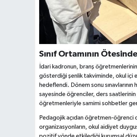
Sınıf Ortamının Ötesinde
İdari kadronun, branş öğretmenlerinin 
gösterdiği şenlik takviminde, okul içi
hedeflendi. Dönem sonu sınavlarının
sayesinde öğrenciler, ders saatlerinin
öğretmenleriyle samimi sohbetler ger
Pedagojik açıdan öğretmen-öğrenci d
organizasyonların, okul aidiyet duy
pozitif yönde etkilediği kurumsal düz