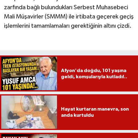
zarfında bağlı bulundukları Serbest Muhasebeci
Mali Müşavirler (SMMM) ile irtibata geçerek geçiş
işlemlerini tamamlamaları gerektiğinin altını çizdi.
Afyon'da doğdu, 101 yaşına
geldi, komşularıyla kutladı!..
Hayat kurtaran manevra, son
anda kurtuldu