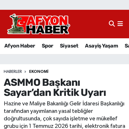
Afyon Haber
Siyaset
Afyon Haber
Spor
Siyaset
Asayiş Yaşam
S
Spor
Asayiş Yaşam
HABERLER
EKONOMI
ASMMO Başkanı
Sağlık
Sayar’dan Kritik Uyarı
Eğitim
Hazine ve Maliye Bakanlığı Gelir İdaresi Başkanlığı
Sivil Toplum
tarafından yayımlanan yasal tebliğler
doğrultusunda, çok sayıda işletme ve mükellef
Ekonomi
grubu için 1 Temmuz 2026 tarihi, elektronik fatura