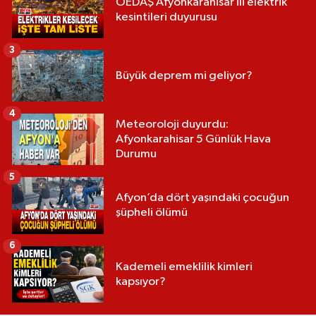
OEDAŞ Afyonkarahisar ili elektrik
kesintileri duyurusu
3
Büyük deprem mi geliyor?
4
Meteoroloji duyurdu:
Afyonkarahisar 5 Günlük Hava
Durumu
5
Afyon’da dört yaşındaki çocuğun
şüpheli ölümü
6
Kademeli emeklilik kimleri
kapsıyor?