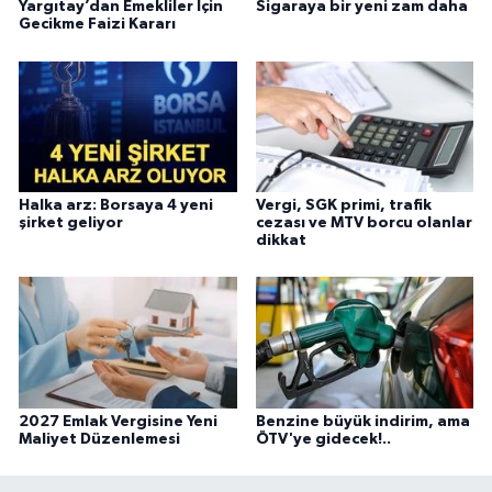
Yargıtay’dan Emekliler İçin
Sigaraya bir yeni zam daha
Gecikme Faizi Kararı
Halka arz: Borsaya 4 yeni
Vergi, SGK primi, trafik
şirket geliyor
cezası ve MTV borcu olanlar
dikkat
2027 Emlak Vergisine Yeni
Benzine büyük indirim, ama
Maliyet Düzenlemesi
ÖTV'ye gidecek!..