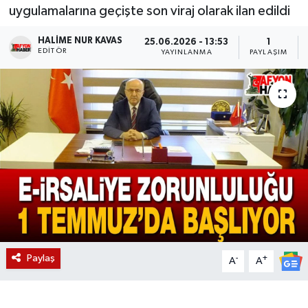
uygulamalarına geçişte son viraj olarak ilan edildi
Magazin
HALIME NUR KAVAS
25.06.2026 - 13:53
1
EDITÖR
YAYINLANMA
PAYLAŞIM
Etkinlikler
Paylaş
-
+
A
A