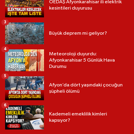
OEDAŞ Afyonkarahisar ili elektrik
kesintileri duyurusu
3
Büyük deprem mi geliyor?
4
Meteoroloji duyurdu:
Afyonkarahisar 5 Günlük Hava
Durumu
5
Afyon’da dört yaşındaki çocuğun
şüpheli ölümü
6
Kademeli emeklilik kimleri
kapsıyor?