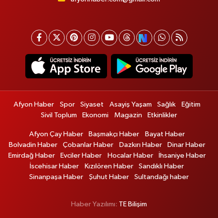
Afyon Haber
Spor
Siyaset
Asayiş Yaşam
Sağlık
Eğitim
Sivil Toplum
Ekonomi
Magazin
Etkinlikler
Afyon Çay Haber
Başmakçı Haber
Bayat Haber
Bolvadin Haber
Çobanlar Haber
Dazkırı Haber
Dinar Haber
Emirdağ Haber
Evciler Haber
Hocalar Haber
İhsaniye Haber
İscehisar Haber
Kızılören Haber
Sandıklı Haber
Sinanpaşa Haber
Şuhut Haber
Sultandağı haber
Haber Yazılımı:
TE Bilişim