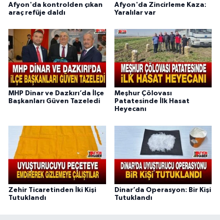
Afyon'da kontrolden çıkan
Afyon'da Zincirleme Kaza:
araç refüje daldı
Yaralılar var
MHP Dinar ve Dazkırı’da İlçe
Meşhur Çölovası
Başkanları Güven Tazeledi
Patatesinde İlk Hasat
Heyecanı
Zehir Ticaretinden İki Kişi
Dinar’da Operasyon: Bir Kişi
Tutuklandı
Tutuklandı