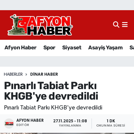
Afyon Haber
Siyaset
Afyon Haber
Spor
Siyaset
Asayiş Yaşam
S
Spor
Asayiş Yaşam
HABERLER
DINAR HABER
Pınarlı Tabiat Parkı
Sağlık
KHGB'ye devredildi
Eğitim
Pınarlı Tabiat Parkı KHGB'ye devredildi
Sivil Toplum
AFYON HABER
27.11.2025 - 11:08
1 DK
EDITÖR
YAYINLANMA
OKUNMA SÜRESI
Ekonomi