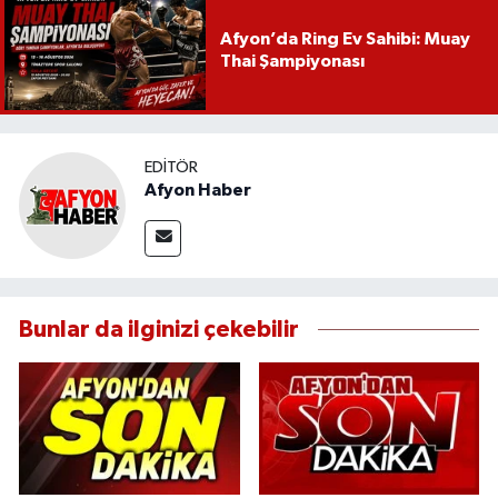
Afyon’da Ring Ev Sahibi: Muay
Thai Şampiyonası
EDITÖR
Afyon Haber
Bunlar da ilginizi çekebilir