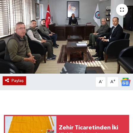
Magazin
Etkinlikler
Paylaş
-
+
A
A
Zehir Ticaretinden İki