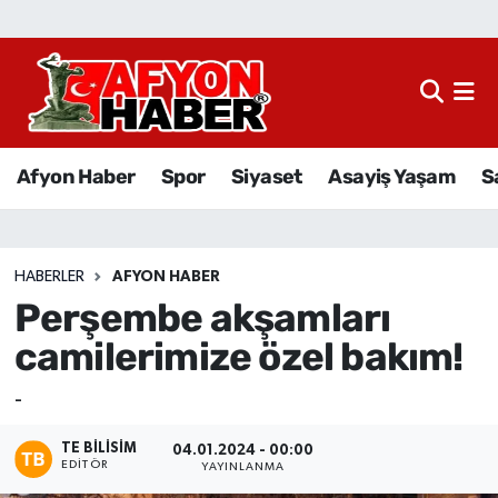
Afyon Haber
Siyaset
Afyon Haber
Spor
Siyaset
Asayiş Yaşam
S
Spor
Asayiş Yaşam
HABERLER
AFYON HABER
Perşembe akşamları
Sağlık
camilerimize özel bakım!
Eğitim
-
Sivil Toplum
TE BILISIM
04.01.2024 - 00:00
EDITÖR
YAYINLANMA
Ekonomi