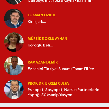
Can Suyu mu, Yoksa Kaynak İsrafı mı?
LOKMAN ÖZKUL
Kirli çark...
MÜRŞIDE OKLU AYHAN
Köroğlu Beli...
RAMAZAN DEMİR
Ev sahibi Türkiye; Sunum/Tanım FİL’ce
PROF. DR. EKREM ÇULFA
Psikopat, Sosyopat, Narsist Partnerlerin
Yaptığı 50 Manipülasyon