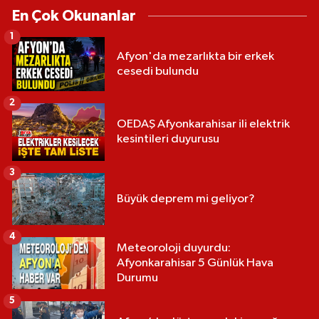
En Çok Okunanlar
1
Afyon'da mezarlıkta bir erkek
cesedi bulundu
2
OEDAŞ Afyonkarahisar ili elektrik
kesintileri duyurusu
3
Büyük deprem mi geliyor?
4
Meteoroloji duyurdu:
Afyonkarahisar 5 Günlük Hava
Durumu
5