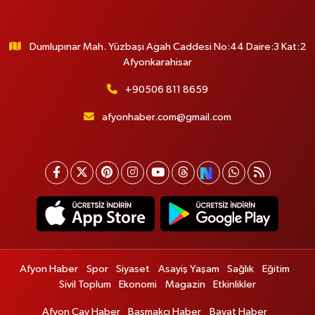
Dumlupınar Mah. Yüzbaşı Agah Caddesi No:44 Daire:3 Kat:2
Afyonkarahisar
+90506 811 8659
afyonhaber.com@gmail.com
Afyon Haber
Spor
Siyaset
Asayiş Yaşam
Sağlık
Eğitim
Sivil Toplum
Ekonomi
Magazin
Etkinlikler
Afyon Çay Haber
Başmakçı Haber
Bayat Haber