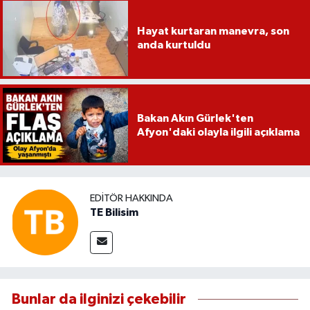
Hayat kurtaran manevra, son
anda kurtuldu
Bakan Akın Gürlek'ten
Afyon'daki olayla ilgili açıklama
EDITÖR HAKKINDA
TE Bilisim
Bunlar da ilginizi çekebilir