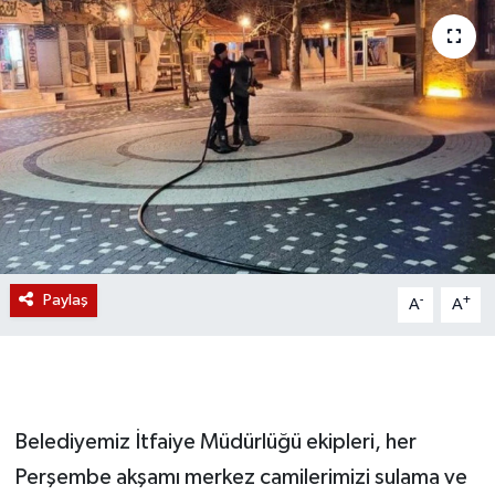
Magazin
Etkinlikler
Paylaş
-
+
A
A
Belediyemiz İtfaiye Müdürlüğü ekipleri, her
Perşembe akşamı merkez camilerimizi sulama ve