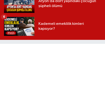
Afyon’da dört yaşındaki çocuğun
şüpheli ölümü
6
Kademeli emeklilik kimleri
kapsıyor?