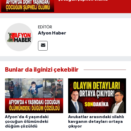
EDITÖR
Afyon Haber
Bunlar da ilginizi çekebilir
Afyon’da 4 yaşındaki
Avukatlar arasındaki silahlı
çocuğun ölümündeki
kavganın detayları ortaya
düğüm çözüldü
çıkıyor