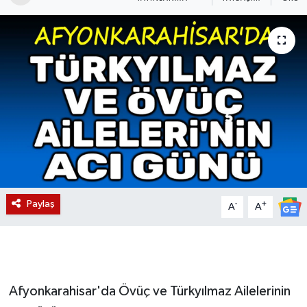
Magazin
Etkinlikler
Paylaş
-
+
A
A
Afyonkarahisar'da Övüç ve Türkyılmaz Ailelerinin