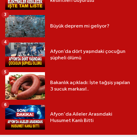
kesintileri duyurusu
3
Büyük deprem mi geliyor?
4
Afyon’da dört yaşındaki çocuğun
şüpheli ölümü
5
Bakanlık açıkladı: İşte tağşiş yapılan
3 sucuk markası!..
6
Afyon'da Aileler Arasındaki
Husumet Kanlı Bitti