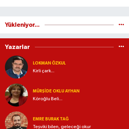
Yükleniyor...
Yazarlar
LOKMAN ÖZKUL
Kirli çark...
MÜRŞIDE OKLU AYHAN
Köroğlu Beli...
EMRE BURAK TAĞ
Teşviki bilen, geleceği okur