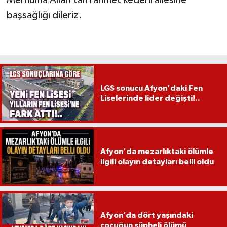
başsağlığı dileriz.
LGS sonucu Afyon'daki Fen
Liselerinde lider değişti!..
Afyon'da mezarlıktaki ölümle
ilgili olayın detayları belli oldu
Afyon’da dört yaşındaki
çocuğun şüpheli ölümü