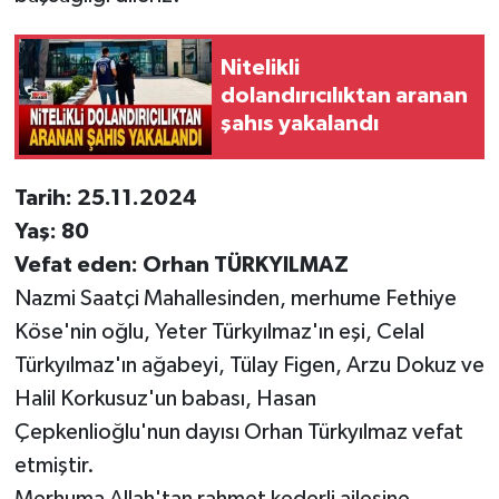
Nitelikli
dolandırıcılıktan aranan
şahıs yakalandı
Tarih: 25.11.2024
Yaş: 80
Vefat eden: Orhan TÜRKYILMAZ
Nazmi Saatçi Mahallesinden, merhume Fethiye
Köse'nin oğlu, Yeter Türkyılmaz'ın eşi, Celal
Türkyılmaz'ın ağabeyi, Tülay Figen, Arzu Dokuz ve
Halil Korkusuz'un babası, Hasan
Çepkenlioğlu'nun dayısı Orhan Türkyılmaz vefat
etmiştir.
Merhuma Allah'tan rahmet kederli ailesine