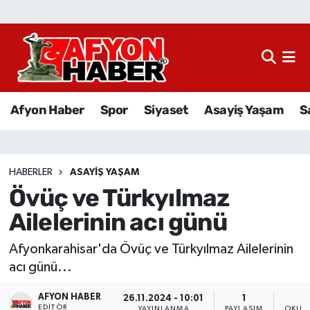
Afyon Haber
Siyaset
Afyon Haber
Spor
Siyaset
Asayiş Yaşam
S
Spor
Asayiş Yaşam
HABERLER
ASAYIŞ YAŞAM
Övüç ve Türkyılmaz
Sağlık
Ailelerinin acı günü
Eğitim
Afyonkarahisar'da Övüç ve Türkyılmaz Ailelerinin
Sivil Toplum
acı günü...
AFYON HABER
Ekonomi
26.11.2024 - 10:01
1
EDITÖR
YAYINLANMA
PAYLAŞIM
OKUNM