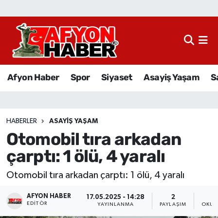
Afyon Haber
Siyaset
Afyon Haber
Spor
Siyaset
Asayiş Yaşam
S
Spor
Asayiş Yaşam
HABERLER
ASAYIŞ YAŞAM
Otomobil tıra arkadan
Sağlık
çarptı: 1 ölü, 4 yaralı
Eğitim
Otomobil tıra arkadan çarptı: 1 ölü, 4 yaralı
Sivil Toplum
AFYON HABER
17.05.2025 - 14:28
2
EDITÖR
YAYINLANMA
PAYLAŞIM
OKUN
Ekonomi