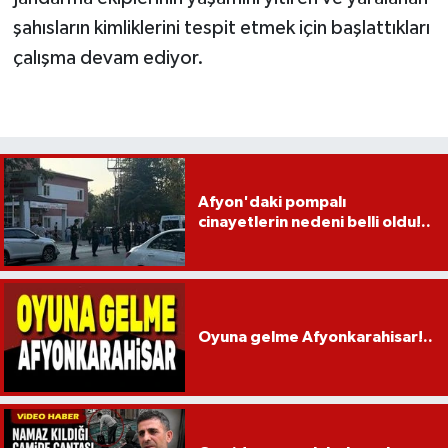
şahısların kimliklerini tespit etmek için başlattıkları
çalışma devam ediyor.
Afyon'daki pompalı
cinayetlerin nedeni belli oldu!..
Oyuna gelme Afyonkarahisar!..