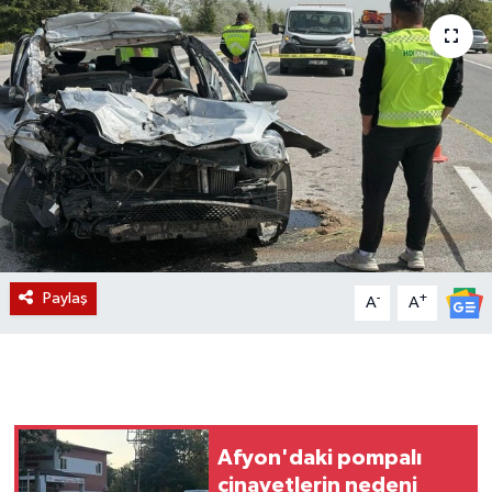
Magazin
Etkinlikler
Paylaş
-
+
A
A
Afyon'daki pompalı
cinayetlerin nedeni