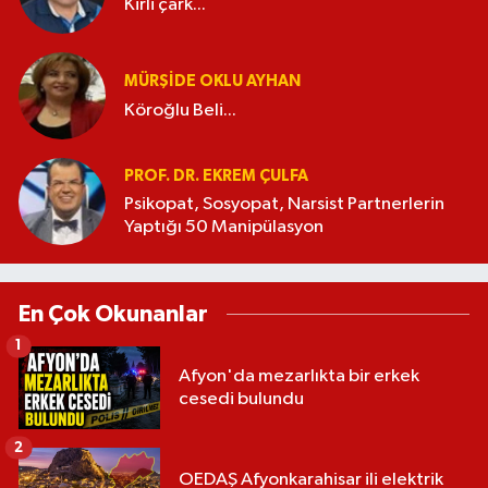
Kirli çark...
MÜRŞIDE OKLU AYHAN
Köroğlu Beli...
PROF. DR. EKREM ÇULFA
Psikopat, Sosyopat, Narsist Partnerlerin
Yaptığı 50 Manipülasyon
En Çok Okunanlar
1
Afyon'da mezarlıkta bir erkek
cesedi bulundu
2
OEDAŞ Afyonkarahisar ili elektrik