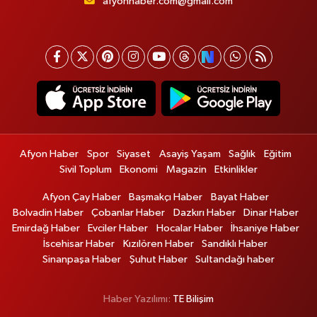
afyonhaber.com@gmail.com
Afyon Haber
Spor
Siyaset
Asayiş Yaşam
Sağlık
Eğitim
Sivil Toplum
Ekonomi
Magazin
Etkinlikler
Afyon Çay Haber
Başmakçı Haber
Bayat Haber
Bolvadin Haber
Çobanlar Haber
Dazkırı Haber
Dinar Haber
Emirdağ Haber
Evciler Haber
Hocalar Haber
İhsaniye Haber
İscehisar Haber
Kızılören Haber
Sandıklı Haber
Sinanpaşa Haber
Şuhut Haber
Sultandağı haber
Haber Yazılımı:
TE Bilişim