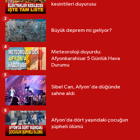
kesintileri duyurusu
3
Büyük deprem mi geliyor?
4
Meteoroloji duyurdu:
Afyonkarahisar 5 Günlük Hava
Durumu
5
Sibel Can, Afyon'da düğünde
sahne aldı
6
Afyon’da dört yaşındaki çocuğun
şüpheli ölümü