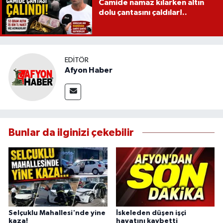
Camide namaz kılarken altın
dolu çantasını çaldılar!..
EDITÖR
Afyon Haber
Bunlar da ilginizi çekebilir
Selçuklu Mahallesi'nde yine
İskeleden düşen işçi
kaza!
hayatını kaybetti