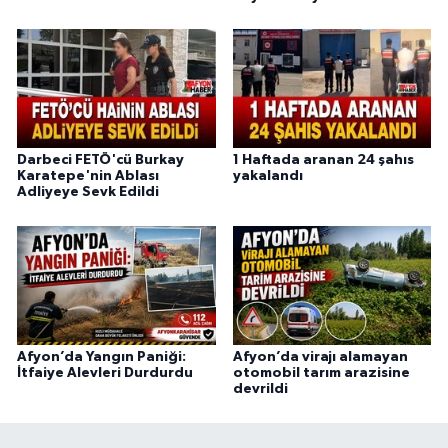
Darbeci FETÖ'cü Burkay
1 Haftada aranan 24 şahıs
Karatepe'nin Ablası
yakalandı
Adliyeye Sevk Edildi
Afyon’da Yangın Paniği:
Afyon’da virajı alamayan
İtfaiye Alevleri Durdurdu
otomobil tarım arazisine
devrildi