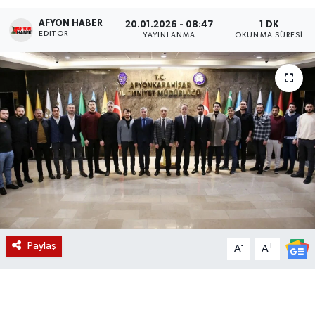
AFYON HABER
Magazin
20.01.2026 - 08:47
1 DK
EDITÖR
YAYINLANMA
OKUNMA SÜRESI
Etkinlikler
Paylaş
-
+
A
A