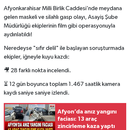
Afyonkarahisar Milli Birlik Caddesi'nde meydana
gelen maskeli ve silahlı gasp olayı, Asayiş Şube
Müdürlüğü ekiplerinin film gibi operasyonuyla
aydınlatıldı!
Neredeyse "sıfır delil" ile başlayan soruşturmada
ekipler, iğneyle kuyu kazdı:
🎥 28 farklı nokta incelendi.
⏳ 12 gün boyunca toplam 1.467 saatlik kamera
kaydı saniye saniye izlendi.
Afyon’da anız yangını
faciası: 13 araç
zincirleme kaza yaptı