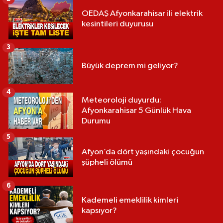
OEDAŞ Afyonkarahisar ili elektrik
kesintileri duyurusu
3
Büyük deprem mi geliyor?
4
Meteoroloji duyurdu:
Afyonkarahisar 5 Günlük Hava
Durumu
5
Afyon’da dört yaşındaki çocuğun
şüpheli ölümü
6
Kademeli emeklilik kimleri
kapsıyor?