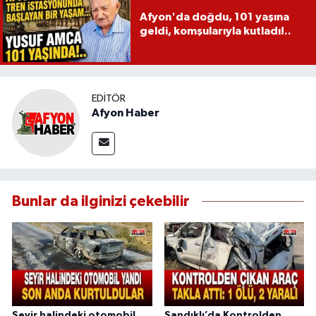
Afyon'da doğdu, 101 yaşına
geldi, komşularıyla kutladı!..
EDITÖR
Afyon Haber
Bunlar da ilginizi çekebilir
Seyir halindeki otomobil
Sandıklı’da Kontrolden