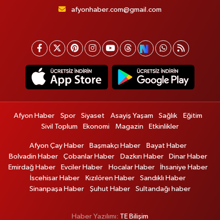
afyonhaber.com@gmail.com
Afyon Haber
Spor
Siyaset
Asayiş Yaşam
Sağlık
Eğitim
Sivil Toplum
Ekonomi
Magazin
Etkinlikler
Afyon Çay Haber
Başmakçı Haber
Bayat Haber
Bolvadin Haber
Çobanlar Haber
Dazkırı Haber
Dinar Haber
Emirdağ Haber
Evciler Haber
Hocalar Haber
İhsaniye Haber
İscehisar Haber
Kızılören Haber
Sandıklı Haber
Sinanpaşa Haber
Şuhut Haber
Sultandağı haber
Haber Yazılımı:
TE Bilişim