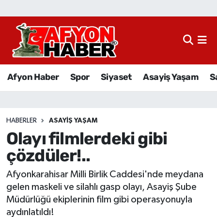
Afyon Haber
Siyaset
Afyon Haber
Spor
Siyaset
Asayiş Yaşam
S
Spor
Asayiş Yaşam
HABERLER
ASAYIŞ YAŞAM
Olayı filmlerdeki gibi
Sağlık
çözdüler!..
Eğitim
Afyonkarahisar Milli Birlik Caddesi'nde meydana
Sivil Toplum
gelen maskeli ve silahlı gasp olayı, Asayiş Şube
Müdürlüğü ekiplerinin film gibi operasyonuyla
Ekonomi
aydınlatıldı!