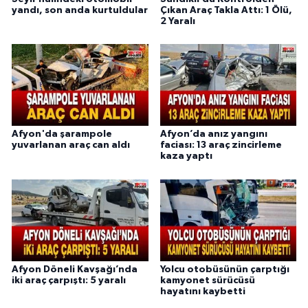
yandı, son anda kurtuldular
Çıkan Araç Takla Attı: 1 Ölü,
2 Yaralı
Afyon'da şarampole
Afyon’da anız yangını
yuvarlanan araç can aldı
faciası: 13 araç zincirleme
kaza yaptı
Afyon Döneli Kavşağı’nda
Yolcu otobüsünün çarptığı
iki araç çarpıştı: 5 yaralı
kamyonet sürücüsü
hayatını kaybetti