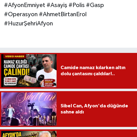
#AfyonEmniyet #Asayiş #Polis #Gasp
#Operasyon #AhmetBirtanErol
#HuzurŞehriAfyon
Camide namaz kılarken altın
dolu çantasını çaldılar!..
Sibel Can, Afyon'da düğünde
sahne aldı