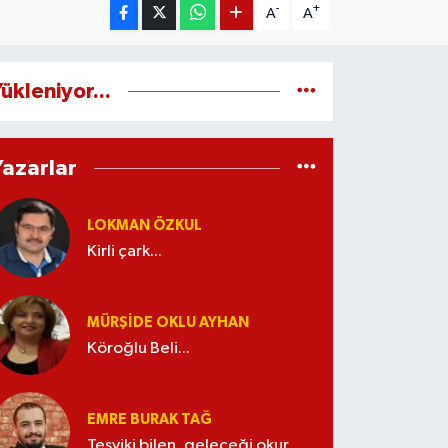
-
+
A
A
ükleniyor...
Yazarlar
LOKMAN ÖZKUL
Kirli çark...
MÜRŞIDE OKLU AYHAN
Köroğlu Beli...
EMRE BURAK TAĞ
Teşviki bilen, geleceği okur