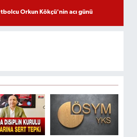
futbolcu Orkun Kökçü'nin acı günü