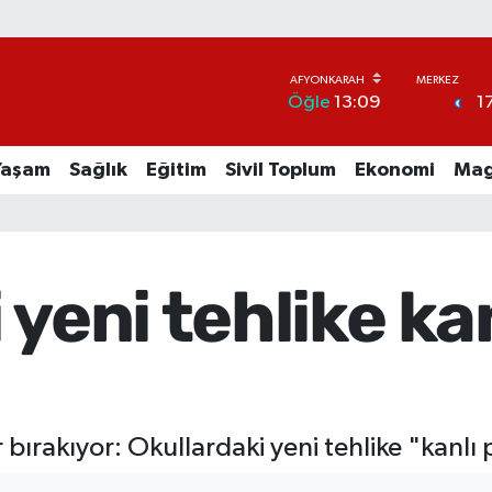
1
Öğle
13:09
Yaşam
Sağlık
Eğitim
Sivil Toplum
Ekonomi
Mag
 yeni tehlike ka
ar bırakıyor: Okullardaki yeni tehlike "kanl