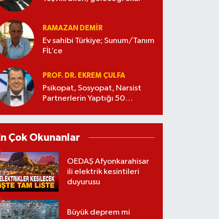
RAMAZAN DEMİR
Ev sahibi Türkiye; Sunum/Tanım
FİL’ce
PROF. DR. EKREM ÇULFA
Psikopat, Sosyopat, Narsist
Partnerlerin Yaptığı 50
Manipülasyon
En Çok Okunanlar
OEDAŞ Afyonkarahisar
ili elektrik kesintileri
duyurusu
Büyük deprem mi