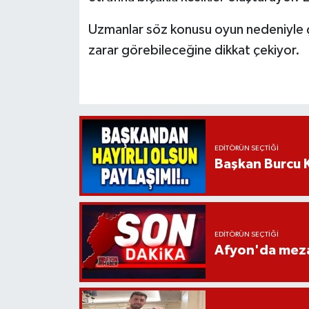
Uzmanlar söz konusu oyun nedeniyle ço
zarar görebileceğine dikkat çekiyor.
EDITÖRÜN SEÇTIĞI
Başkan Burcu K
EDITÖRÜN SEÇTIĞI
Afyon'da mezar