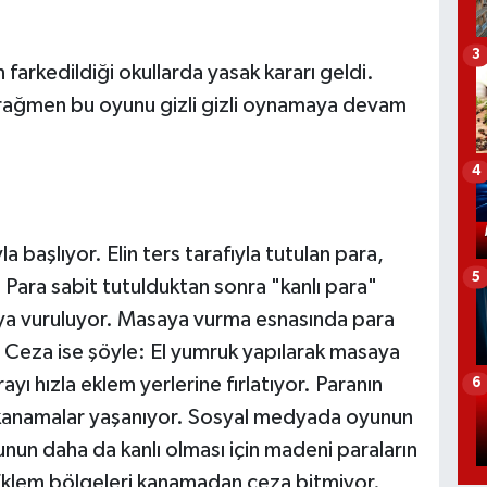
3
farkedildiği okullarda yasak kararı geldi.
rağmen bu oyunu gizli gizli oynamaya devam
4
başlıyor. Elin ters tarafıyla tutulan para,
5
r. Para sabit tutulduktan sonra "kanlı para"
aya vuruluyor. Masaya vurma esnasında para
 Ceza ise şöyle: El yumruk yapılarak masaya
ayı hızla eklem yerlerine fırlatıyor. Paranın
6
, kanamalar yaşanıyor. Sosyal medyada oyunun
yunun daha da kanlı olması için madeni paraların
. Eklem bölgeleri kanamadan ceza bitmiyor.