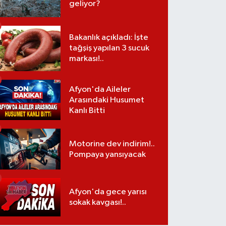
geliyor?
Bakanlık açıkladı: İşte
tağşiş yapılan 3 sucuk
markası!..
Afyon'da Aileler
Arasındaki Husumet
Kanlı Bitti
Motorine dev indirim!..
Pompaya yansıyacak
Afyon'da gece yarısı
sokak kavgası!..