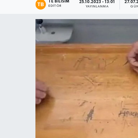
TE BILISIM
25.10.2023 - 13:01
27.07.
EDITÖR
YAYINLANMA
GÜN
Magazin
Etkinlikler