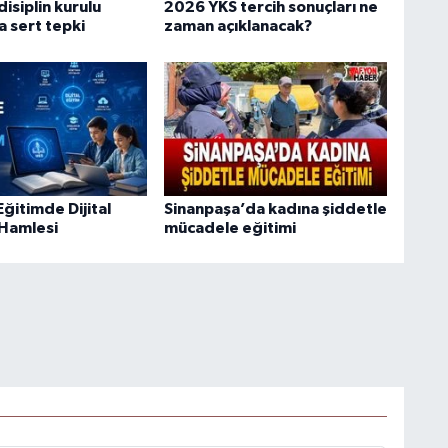
isiplin kurulu
2026 YKS tercih sonuçları ne
a sert tepki
zaman açıklanacak?
ğitimde Dijital
Sinanpaşa’da kadına şiddetle
Hamlesi
mücadele eğitimi