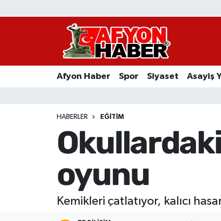
Afyon Haber
Siyaset
Afyon Haber
Spor
Siyaset
Asayiş 
Spor
Asayiş Yaşam
HABERLER
EĞITIM
Okullardaki
Sağlık
oyunu
Eğitim
Sivil Toplum
Kemikleri çatlatıyor, kalıcı has
Ekonomi