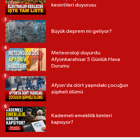
kesintileri duyurusu
3
Büyük deprem mi geliyor?
4
Meteoroloji duyurdu:
Afyonkarahisar 5 Günlük Hava
Durumu
5
Afyon’da dört yaşındaki çocuğun
şüpheli ölümü
6
Kademeli emeklilik kimleri
kapsıyor?