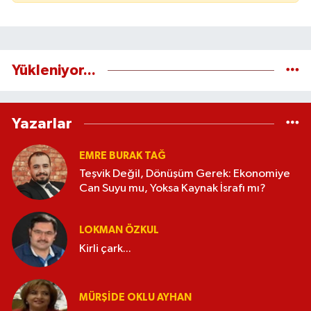
Yükleniyor...
Yazarlar
EMRE BURAK TAĞ
Teşvik Değil, Dönüşüm Gerek: Ekonomiye
Can Suyu mu, Yoksa Kaynak İsrafı mı?
LOKMAN ÖZKUL
Kirli çark...
MÜRŞIDE OKLU AYHAN