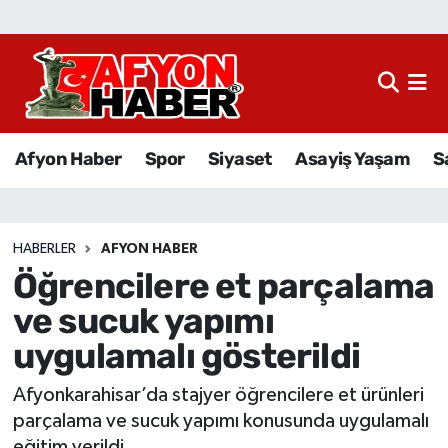
Afyon Haber
Siyaset
Afyon Haber
Spor
Siyaset
Asayiş Yaşam
S
Spor
Asayiş Yaşam
HABERLER
AFYON HABER
Öğrencilere et parçalama
Sağlık
ve sucuk yapımı
Eğitim
uygulamalı gösterildi
Sivil Toplum
Afyonkarahisar’da stajyer öğrencilere et ürünleri
parçalama ve sucuk yapımı konusunda uygulamalı
Ekonomi
eğitim verildi.