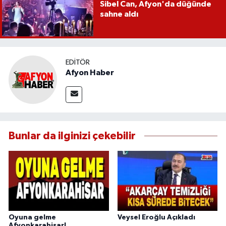
Sibel Can, Afyon'da düğünde
sahne aldı
EDITÖR
Afyon Haber
Bunlar da ilginizi çekebilir
Oyuna gelme
Veysel Eroğlu Açıkladı
Afyonkarahisar!..