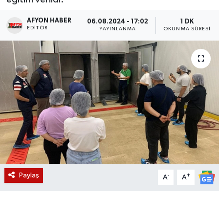
Magazin
AFYON HABER
06.08.2024 - 17:02
1 DK
EDITÖR
YAYINLANMA
OKUNMA SÜRESI
Etkinlikler
Paylaş
-
+
A
A