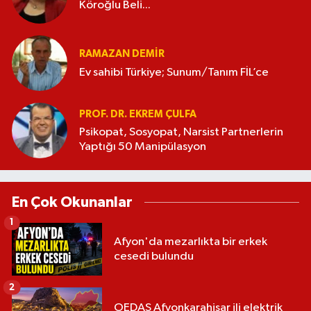
Köroğlu Beli...
RAMAZAN DEMİR
Ev sahibi Türkiye; Sunum/Tanım FİL’ce
PROF. DR. EKREM ÇULFA
Psikopat, Sosyopat, Narsist Partnerlerin
Yaptığı 50 Manipülasyon
En Çok Okunanlar
1
Afyon'da mezarlıkta bir erkek
cesedi bulundu
2
OEDAŞ Afyonkarahisar ili elektrik