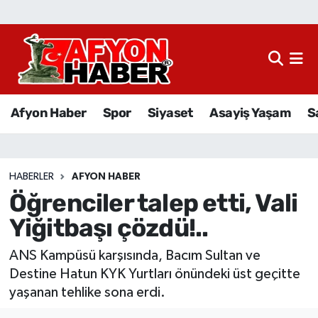
Afyon Haber
Siyaset
Afyon Haber
Spor
Siyaset
Asayiş Yaşam
S
Spor
Asayiş Yaşam
HABERLER
AFYON HABER
Öğrenciler talep etti, Vali
Sağlık
Yiğitbaşı çözdü!..
Eğitim
ANS Kampüsü karşısında, Bacım Sultan ve
Sivil Toplum
Destine Hatun KYK Yurtları önündeki üst geçitte
yaşanan tehlike sona erdi.
Ekonomi