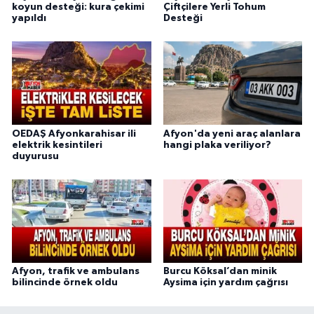
koyun desteği: kura çekimi
Çiftçilere Yerli Tohum
yapıldı
Desteği
OEDAŞ Afyonkarahisar ili
Afyon'da yeni araç alanlara
elektrik kesintileri
hangi plaka veriliyor?
duyurusu
Afyon, trafik ve ambulans
Burcu Köksal’dan minik
bilincinde örnek oldu
Aysima için yardım çağrısı