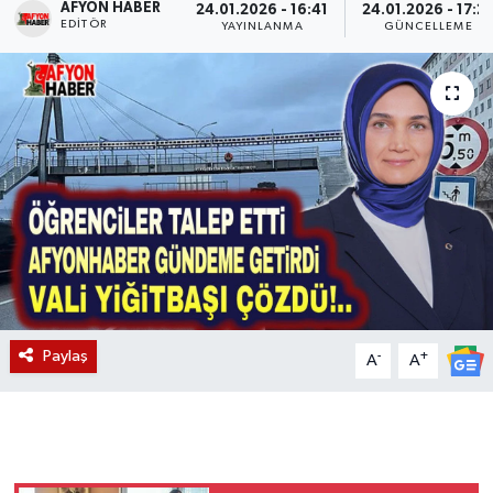
AFYON HABER
24.01.2026 - 16:41
24.01.2026 - 17:2
EDITÖR
YAYINLANMA
GÜNCELLEME
Magazin
Etkinlikler
Paylaş
-
+
A
A