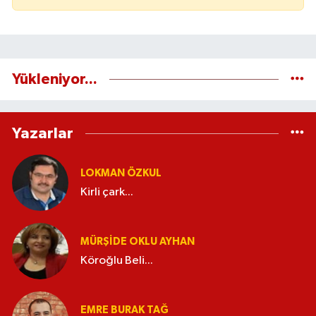
Yükleniyor...
Yazarlar
LOKMAN ÖZKUL
Kirli çark...
MÜRŞIDE OKLU AYHAN
Köroğlu Beli...
EMRE BURAK TAĞ