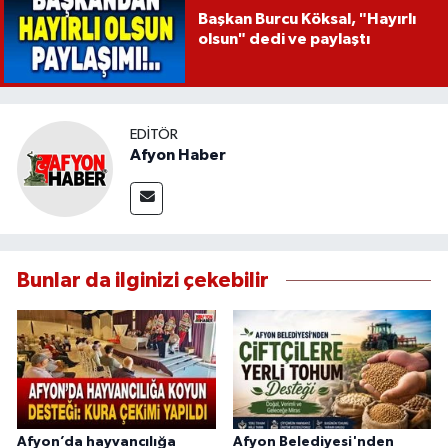
Başkan Burcu Köksal, "Hayırlı
olsun" dedi ve paylaştı
EDITÖR
Afyon Haber
Bunlar da ilginizi çekebilir
Afyon’da hayvancılığa
Afyon Belediyesi'nden