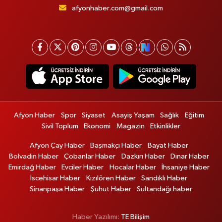
afyonhaber.com@gmail.com
Afyon Haber
Spor
Siyaset
Asayiş Yaşam
Sağlık
Eğitim
Sivil Toplum
Ekonomi
Magazin
Etkinlikler
Afyon Çay Haber
Başmakçı Haber
Bayat Haber
Bolvadin Haber
Çobanlar Haber
Dazkırı Haber
Dinar Haber
Emirdağ Haber
Evciler Haber
Hocalar Haber
İhsaniye Haber
İscehisar Haber
Kızılören Haber
Sandıklı Haber
Sinanpaşa Haber
Şuhut Haber
Sultandağı haber
Haber Yazılımı:
TE Bilişim