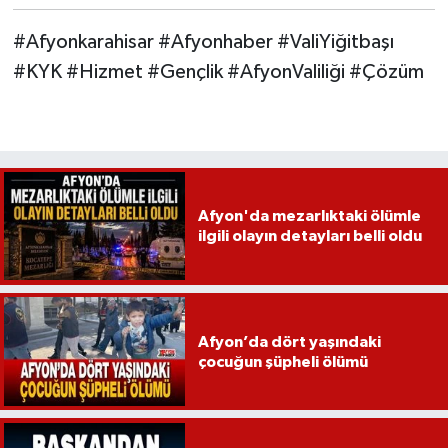
#Afyonkarahisar #Afyonhaber #ValiYiğitbaşı
#KYK #Hizmet #Gençlik #AfyonValiliği #Çözüm
Afyon'da mezarlıktaki ölümle
ilgili olayın detayları belli oldu
Afyon’da dört yaşındaki
çocuğun şüpheli ölümü