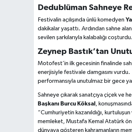
Dedublüman Sahneye Re
Festivalin açılışında ünlü komedyen
Ya
dakikalar yaşattı. Ardından sahne ala
sevilen şarkılarıyla kalabalığı coşturdu
Zeynep Bastık’tan Unut
Motofest’in ilk gecesinin finalinde sa
enerjisiyle festivale damgasını vurdu. 
performansıyla unutulmaz bir gece ya
Sahneye çıkarak sanatçıya çiçek ve h
Başkanı Burcu Köksal
, konuşmasında
“Cumhuriyetin kazanıldığı, kurtuluşun 
memleket, Mustafa Kemal Atatürk önde
dünyaya gösteren kahramanların memle