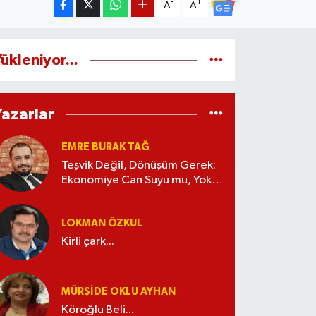
-
+
A
A
ükleniyor...
Yazarlar
EMRE BURAK TAĞ
Teşvik Değil, Dönüşüm Gerek:
Ekonomiye Can Suyu mu, Yoksa
Kaynak İsrafı mı?
LOKMAN ÖZKUL
Kirli çark...
MÜRŞIDE OKLU AYHAN
Köroğlu Beli...