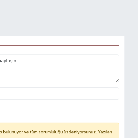
ş bulunuyor ve tüm sorumluluğu üstleniyorsunuz. Yazılan