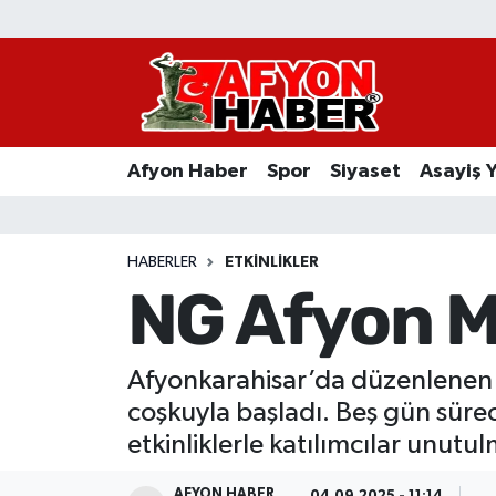
Afyon Haber
Siyaset
Afyon Haber
Spor
Siyaset
Asayiş 
Spor
Asayiş Yaşam
HABERLER
ETKINLIKLER
NG Afyon M
Sağlık
Eğitim
Afyonkarahisar’da düzenlenen
coşkuyla başladı. Beş gün sürece
Sivil Toplum
etkinliklerle katılımcılar unutu
Ekonomi
AFYON HABER