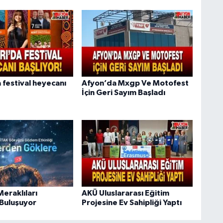
 festival heyecanı
Afyon’da Mxgp Ve Motofest
İçin Geri Sayım Başladı
eraklıları
AKÜ Uluslararası Eğitim
Buluşuyor
Projesine Ev Sahipliği Yaptı