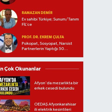
RAMAZAN DEMİR
Ev sahibi Türkiye; Sunum/Tanım
FİL’ce
PROF. DR. EKREM ÇULFA
Psikopat, Sosyopat, Narsist
Partnerlerin Yaptığı 50
Manipülasyon
En Çok Okunanlar
Afyon'da mezarlıkta bir
erkek cesedi bulundu
OEDAŞ Afyonkarahisar
ili elektrik kesintileri