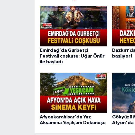
Emirdağ’da Gurbetçi
Dazkırı’da
Festivali coşkusu: Uğur Önür
başlıyor!
ile başladı
Afyonkarahisar’da Yaz
Gökyüzü M
Akşamına Yeşilçam Dokunuşu
Afyon'da 