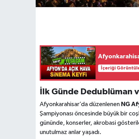
Afyonkarahis
İçeriği Görüntül
İlk Günde Dedublüman v
Afyonkarahisar’da düzenlenen
NG Af
Şampiyonası öncesinde büyük bir coşku
gününde, konserler, akrobasi gösterileri
unutulmaz anlar yaşadı.