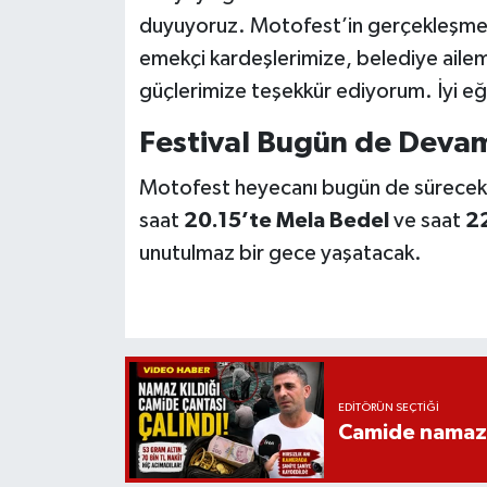
duyuyoruz. Motofest’in gerçekleşme
emekçi kardeşlerimize, belediye aile
güçlerimize teşekkür ediyorum. İyi eğ
Festival Bugün de Deva
Motofest heyecanı bugün de sürecek.
saat
20.15’te Mela Bedel
ve saat
2
unutulmaz bir gece yaşatacak.
EDITÖRÜN SEÇTIĞI
Camide namaz kı