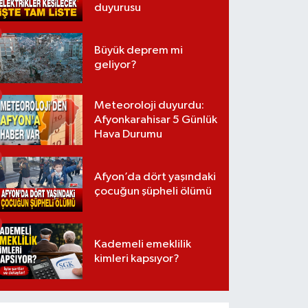
duyurusu
Büyük deprem mi
geliyor?
Meteoroloji duyurdu:
Afyonkarahisar 5 Günlük
Hava Durumu
Afyon’da dört yaşındaki
çocuğun şüpheli ölümü
Kademeli emeklilik
kimleri kapsıyor?