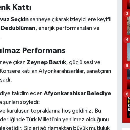
nk Kattı
3
vuz Seçkin
sahneye çıkarak izleyicilere keyifli
n
Dedublüman
, enerjik performansları ve
.
4
ulmaz Performans
hneye çıkan
Zeynep Bastık
, güçlü sesi ve
5
Konsere katılan Afyonkarahisarlılar, sanatçının
şadı.
ediye takdim eden
Afyonkarahisar Belediye
6
 şunları söyledi:
ve kuruluşun topraklarına hoş geldiniz. Bu
rliğinde Türk Milleti’nin yenilmez olduğunu
ketidir. Sizleri ağırlamaktan büyük mutluluk