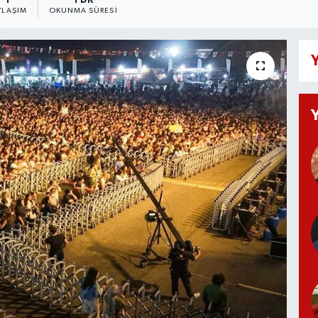
1
1 DK
YLAŞIM
OKUNMA SÜRESI
Y