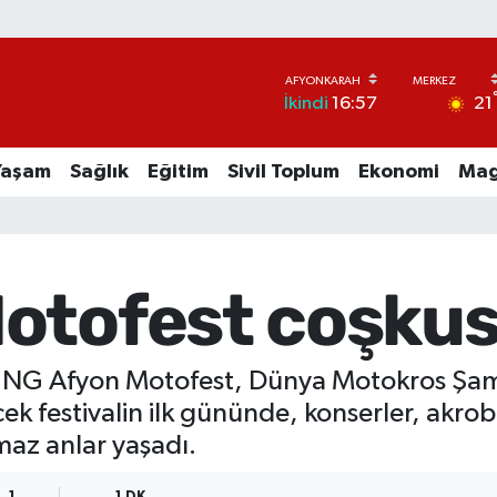
21
İkindi
16:57
Yaşam
Sağlık
Eğitim
Sivil Toplum
Ekonomi
Mag
otofest coşkus
 NG Afyon Motofest, Dünya Motokros Şam
k festivalin ilk gününde, konserler, akroba
lmaz anlar yaşadı.