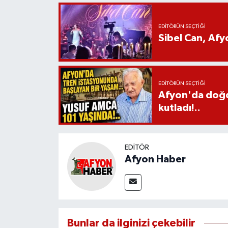
EDITÖRÜN SEÇTIĞI
Sibel Can, Af
EDITÖRÜN SEÇTIĞI
Afyon'da doğdu
kutladı!..
EDITÖR
Afyon Haber
Bunlar da ilginizi çekebilir