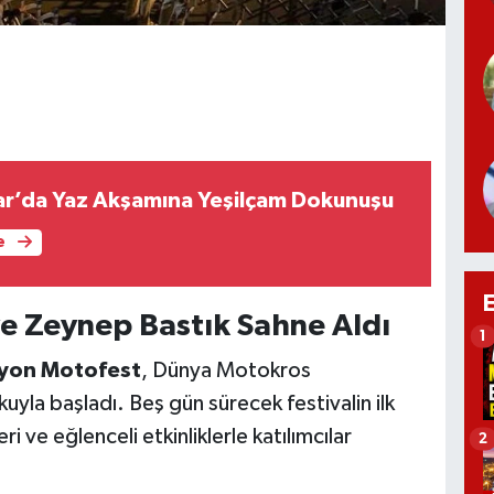
ar’da Yaz Akşamına Yeşilçam Dokunuşu
e
e Zeynep Bastık Sahne Aldı
1
yon Motofest
, Dünya Motokros
yla başladı. Beş gün sürecek festivalin ilk
 ve eğlenceli etkinliklerle katılımcılar
2