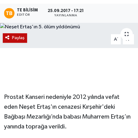
TE BILISIM
Magazin
25.09.2017 - 17:21
EDITÖR
YAYINLANMA
Etkinlikler
Paylaş
-
+
A
A
Prostat Kanseri nedeniyle 2012 yılında vefat
eden Neşet Ertaş'ın cenazesi Kırşehir'deki
Bağbaşı Mezarlığı’nda babası Muharrem Ertaş’ın
yanında toprağa verildi.