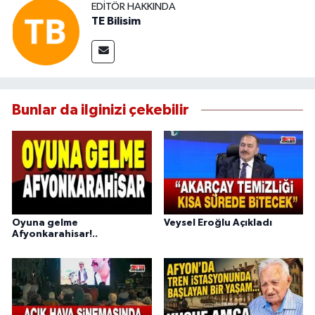
EDITÖR HAKKINDA
TE Bilisim
Bunlar da ilginizi çekebilir
Oyuna gelme
Veysel Eroğlu Açıkladı
Afyonkarahisar!..