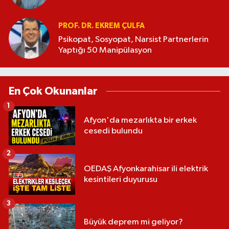
PROF. DR. EKREM ÇULFA
Psikopat, Sosyopat, Narsist Partnerlerin
Yaptığı 50 Manipülasyon
En Çok Okunanlar
1
Afyon'da mezarlıkta bir erkek
cesedi bulundu
2
OEDAŞ Afyonkarahisar ili elektrik
kesintileri duyurusu
3
Büyük deprem mi geliyor?