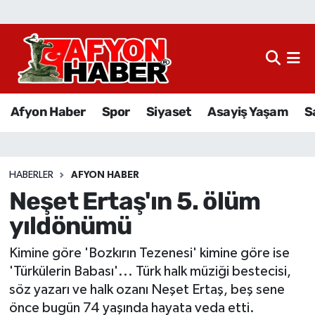
Afyon Haber
Siyaset
Afyon Haber
Spor
Siyaset
Asayiş Yaşam
S
Spor
Asayiş Yaşam
HABERLER
AFYON HABER
Neşet Ertaş'ın 5. ölüm
Sağlık
yıldönümü
Eğitim
Kimine göre 'Bozkırın Tezenesi' kimine göre ise
Sivil Toplum
'Türkülerin Babası'... Türk halk müziği bestecisi,
söz yazarı ve halk ozanı Neşet Ertaş, beş sene
Ekonomi
önce bugün 74 yaşında hayata veda etti.