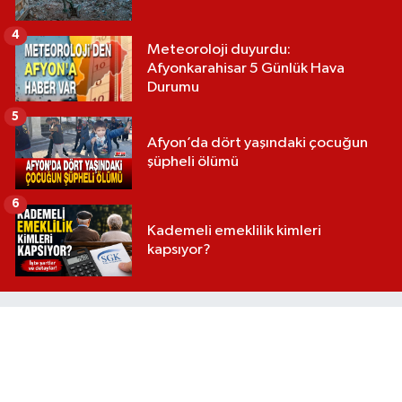
4
Meteoroloji duyurdu:
Afyonkarahisar 5 Günlük Hava
Durumu
5
Afyon’da dört yaşındaki çocuğun
şüpheli ölümü
6
Kademeli emeklilik kimleri
kapsıyor?