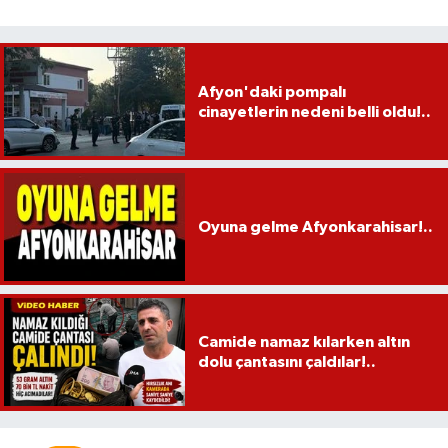
Afyon'daki pompalı
cinayetlerin nedeni belli oldu!..
Oyuna gelme Afyonkarahisar!..
Camide namaz kılarken altın
dolu çantasını çaldılar!..