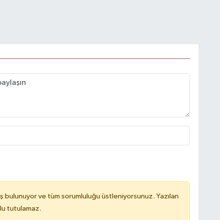
ş bulunuyor ve tüm sorumluluğu üstleniyorsunuz. Yazılan
lu tutulamaz.