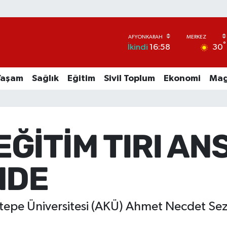
°
30
İkindi
16:58
Yaşam
Sağlık
Eğitim
Sivil Toplum
Ekonomi
Mag
ĞİTİM TIRI AN
NDE
catepe Üniversitesi (AKÜ) Ahmet Necdet S