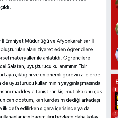
ıldı.
r İl Emniyet Müdürlüğü ve Afyonkarahisar İl
oluşturulan alanı ziyaret eden öğrencilere
sel materyaller ile anlatıldı. Öğrencilere
cel Salatan, uyuşturucu kullanımının “bir
rtaya çıktığını ve en önemli görevin ailelerde
 de uyuşturucu kullanımının yaygınlaşmasında
1
“İnsanı maddeyle tanıştıran kişi mutlaka onu çok
a onun can dostum, kan kardeşim dediği arkadaşı
 ilk defa edilirken sigara içerisinde ya da
2
ullananlar için bağımlılığı böylece daha kolay