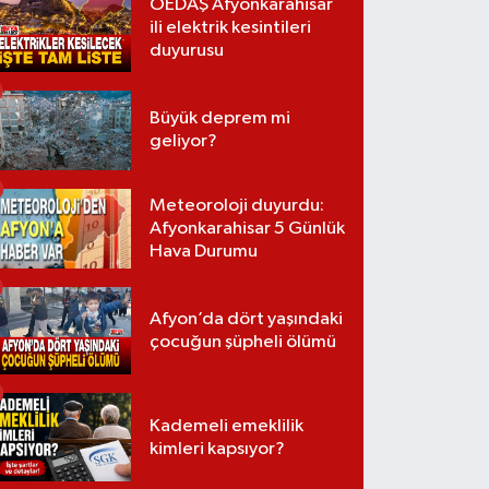
OEDAŞ Afyonkarahisar
ili elektrik kesintileri
duyurusu
Büyük deprem mi
geliyor?
Meteoroloji duyurdu:
Afyonkarahisar 5 Günlük
Hava Durumu
Afyon’da dört yaşındaki
çocuğun şüpheli ölümü
Kademeli emeklilik
kimleri kapsıyor?