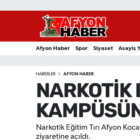
Afyon Haber
Siyaset
Afyon Haber
Spor
Siyaset
Asayiş 
Spor
Asayiş Yaşam
HABERLER
AFYON HABER
NARKOTİK E
Sağlık
KAMPÜSÜ
Eğitim
Sivil Toplum
Narkotik Eğitim Tırı Afyon Ko
Ekonomi
ziyaretine açıldı.