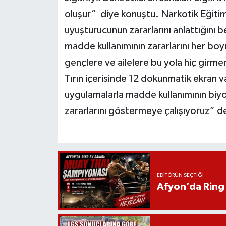
oluşur” diye konuştu. Narkotik Eğitim 
uyuşturucunun zararlarını anlattığını b
madde kullanımının zararlarını her boy
gençlere ve ailelere bu yola hiç girmem
Tırın içerisinde 12 dokunmatik ekran v
uygulamalarla madde kullanımının biyolo
zararlarını göstermeye çalışıyoruz” d
EDITÖRÜN SEÇTIĞI
Afyon’da Ring 