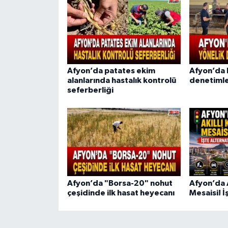
Afyon’da patates ekim
Afyon’da b
alanlarında hastalık kontrolü
denetimle
seferberliği
Afyon’da "Borsa-20" nohut
Afyon’da A
çeşidinde ilk hasat heyecanı
Mesaisi! İ