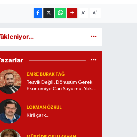
-
+
A
A
ükleniyor...
Yazarlar
EMRE BURAK TAĞ
Teşvik Değil, Dönüşüm Gerek:
Ekonomiye Can Suyu mu, Yoksa
Kaynak İsrafı mı?
LOKMAN ÖZKUL
Kirli çark...