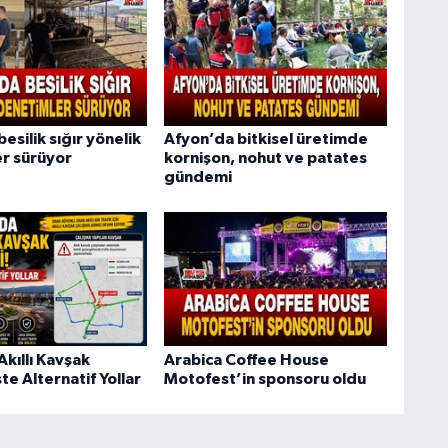
esilik sığır yönelik
Afyon’da bitkisel üretimde
r sürüyor
kornişon, nohut ve patates
gündemi
kıllı Kavşak
Arabica Coffee House
şte Alternatif Yollar
Motofest’in sponsoru oldu