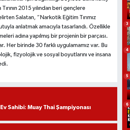
Tırının 2015 yılından beri gençlere
elirten Salatan, “Narkotik Eğitim Tırımız
3
utuyla anlatmak amacıyla tasarlandı. Özellikle
eleri adına yapılmış bir projenin bir parçası.
ar. Her birinde 30 farklı uygulamamız var. Bu
4
jik, fizyolojik ve sosyal boyutlarını ve insana
edi.
5
6
Ev Sahibi: Muay Thai Şampiyonası