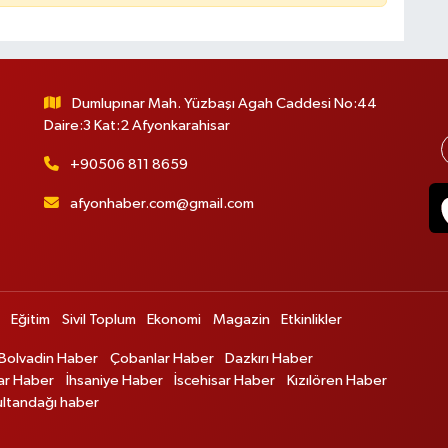
Dumlupınar Mah. Yüzbaşı Agah Caddesi No:44
Daire:3 Kat:2 Afyonkarahisar
+90506 811 8659
afyonhaber.com@gmail.com
Eğitim
Sivil Toplum
Ekonomi
Magazin
Etkinlikler
Bolvadin Haber
Çobanlar Haber
Dazkırı Haber
ar Haber
İhsaniye Haber
İscehisar Haber
Kızılören Haber
ultandağı haber