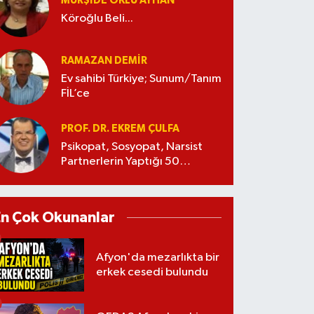
MÜRŞIDE OKLU AYHAN
Köroğlu Beli...
RAMAZAN DEMİR
Ev sahibi Türkiye; Sunum/Tanım
FİL’ce
PROF. DR. EKREM ÇULFA
Psikopat, Sosyopat, Narsist
Partnerlerin Yaptığı 50
Manipülasyon
En Çok Okunanlar
Afyon'da mezarlıkta bir
erkek cesedi bulundu