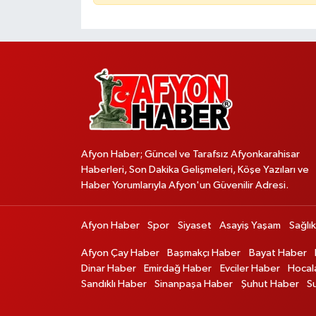
Afyon Haber; Güncel ve Tarafsız Afyonkarahisar
Haberleri, Son Dakika Gelişmeleri, Köşe Yazıları ve
Haber Yorumlarıyla Afyon'un Güvenilir Adresi.
Afyon Haber
Spor
Siyaset
Asayiş Yaşam
Sağlık
Afyon Çay Haber
Başmakçı Haber
Bayat Haber
Dinar Haber
Emirdağ Haber
Evciler Haber
Hocal
Sandıklı Haber
Sinanpaşa Haber
Şuhut Haber
S