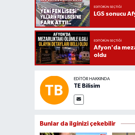
EDITÖRÜN SEÇTIĞI
LGS sonucu Afy
EDITÖRÜN SEÇTIĞI
Afyon'da mezarl
oldu
EDITÖR HAKKINDA
TE Bilisim
Bunlar da ilginizi çekebilir