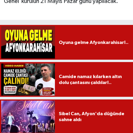
Genel kurulun 21 Mayıs Pazar günü yapılacak.
Oyuna gelme Afyonkarahisar!..
Camide namaz kılarken altın
dolu çantasını çaldılar!..
Sibel Can, Afyon'da düğünde
sahne aldı