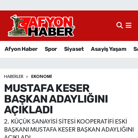
Afyon Haber
Siyaset
Afyon Haber
Spor
Siyaset
Asayiş Yaşam
S
Spor
Asayiş Yaşam
HABERLER
EKONOMI
MUSTAFA KESER
Sağlık
BAŞKAN ADAYLIĞINI
Eğitim
AÇIKLADI
Sivil Toplum
2. KÜÇÜK SANAYİSİ SİTESİ KOOPERATİFİ ESKİ
BAŞKANI MUSTAFA KESER BAŞKAN ADAYLIĞINI
Ekonomi
AÇIKLADI