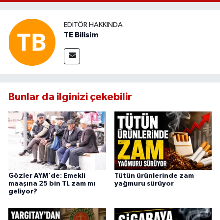
EDITÖR HAKKINDA
TE Bilisim
Bunlar da ilginizi çekebilir
Gözler AYM'de: Emekli
Tütün ürünlerinde zam
maaşına 25 bin TL zam mı
yağmuru sürüyor
geliyor?