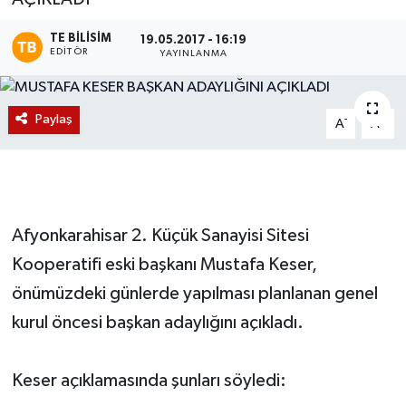
Magazin
TE BILISIM
19.05.2017 - 16:19
EDITÖR
YAYINLANMA
Etkinlikler
Paylaş
-
+
A
A
Afyonkarahisar 2. Küçük Sanayisi Sitesi
Kooperatifi eski başkanı Mustafa Keser,
önümüzdeki günlerde yapılması planlanan genel
kurul öncesi başkan adaylığını açıkladı.
Keser açıklamasında şunları söyledi: