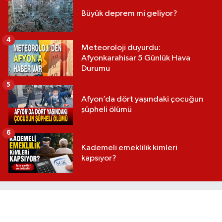
Büyük deprem mi geliyor?
4
Meteoroloji duyurdu:
Afyonkarahisar 5 Günlük Hava
Durumu
5
Afyon’da dört yaşındaki çocuğun
şüpheli ölümü
6
Kademeli emeklilik kimleri
kapsıyor?