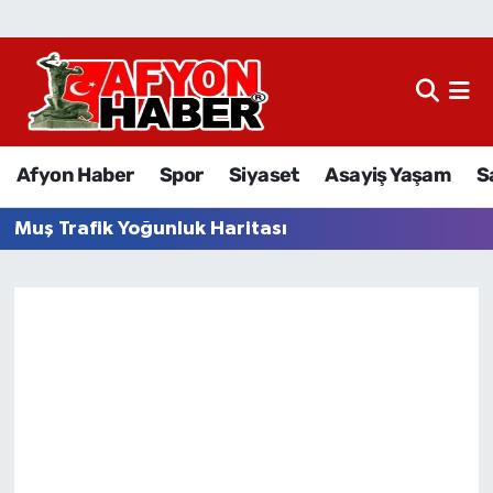
Afyon Haber
Siyaset
Afyon Haber
Spor
Siyaset
Asayiş Yaşam
S
Spor
Muş Trafik Yoğunluk Haritası
Asayiş Yaşam
Sağlık
Eğitim
Sivil Toplum
Ekonomi