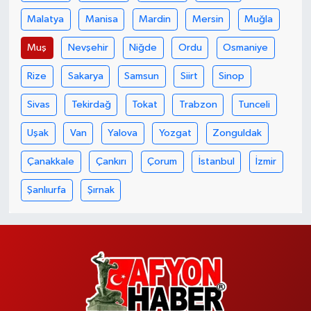
Malatya
Manisa
Mardin
Mersin
Muğla
Muş
Nevşehir
Niğde
Ordu
Osmaniye
Rize
Sakarya
Samsun
Siirt
Sinop
Sivas
Tekirdağ
Tokat
Trabzon
Tunceli
Uşak
Van
Yalova
Yozgat
Zonguldak
Çanakkale
Çankırı
Çorum
İstanbul
İzmir
Şanlıurfa
Şırnak