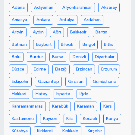
Adana
Adıyaman
Afyonkarahisar
Aksaray
Amasya
Ankara
Antalya
Ardahan
Artvin
Aydın
Ağrı
Balıkesir
Bartın
Batman
Bayburt
Bilecik
Bingöl
Bitlis
Bolu
Burdur
Bursa
Denizli
Diyarbakır
Düzce
Edirne
Elazığ
Erzincan
Erzurum
Eskişehir
Gaziantep
Giresun
Gümüşhane
Hakkari
Hatay
Isparta
Iğdır
Kahramanmaraş
Karabük
Karaman
Kars
Kastamonu
Kayseri
Kilis
Kocaeli
Konya
Kütahya
Kırklareli
Kırıkkale
Kırşehir