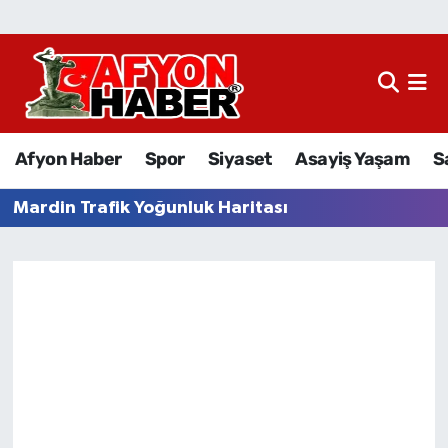
Afyon Haber
Siyaset
Afyon Haber
Spor
Siyaset
Asayiş Yaşam
S
Spor
Mardin Trafik Yoğunluk Haritası
Asayiş Yaşam
Sağlık
Eğitim
Sivil Toplum
Ekonomi