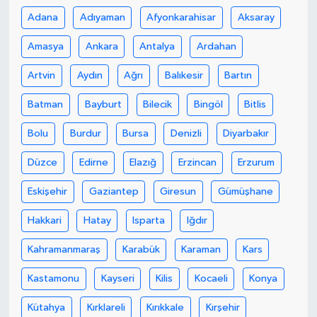
Adana
Adıyaman
Afyonkarahisar
Aksaray
Amasya
Ankara
Antalya
Ardahan
Artvin
Aydın
Ağrı
Balıkesir
Bartın
Batman
Bayburt
Bilecik
Bingöl
Bitlis
Bolu
Burdur
Bursa
Denizli
Diyarbakır
Düzce
Edirne
Elazığ
Erzincan
Erzurum
Eskişehir
Gaziantep
Giresun
Gümüşhane
Hakkari
Hatay
Isparta
Iğdır
Kahramanmaraş
Karabük
Karaman
Kars
Kastamonu
Kayseri
Kilis
Kocaeli
Konya
Kütahya
Kırklareli
Kırıkkale
Kırşehir