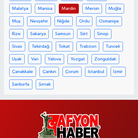
Malatya
Manisa
Mardin
Mersin
Muğla
Muş
Nevşehir
Niğde
Ordu
Osmaniye
Rize
Sakarya
Samsun
Siirt
Sinop
Sivas
Tekirdağ
Tokat
Trabzon
Tunceli
Uşak
Van
Yalova
Yozgat
Zonguldak
Çanakkale
Çankırı
Çorum
İstanbul
İzmir
Şanlıurfa
Şırnak