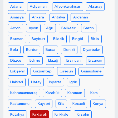
Adana
Adıyaman
Afyonkarahisar
Aksaray
Amasya
Ankara
Antalya
Ardahan
Artvin
Aydın
Ağrı
Balıkesir
Bartın
Batman
Bayburt
Bilecik
Bingöl
Bitlis
Bolu
Burdur
Bursa
Denizli
Diyarbakır
Düzce
Edirne
Elazığ
Erzincan
Erzurum
Eskişehir
Gaziantep
Giresun
Gümüşhane
Hakkari
Hatay
Isparta
Iğdır
Kahramanmaraş
Karabük
Karaman
Kars
Kastamonu
Kayseri
Kilis
Kocaeli
Konya
Kütahya
Kırklareli
Kırıkkale
Kırşehir