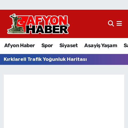
Afyon Haber
Siyaset
Afyon Haber
Spor
Siyaset
Asayiş Yaşam
S
Spor
Kırklareli Trafik Yoğunluk Haritası
Asayiş Yaşam
Sağlık
Eğitim
Sivil Toplum
Ekonomi