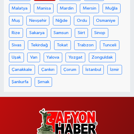
Malatya
Manisa
Mardin
Mersin
Muğla
Muş
Nevşehir
Niğde
Ordu
Osmaniye
Rize
Sakarya
Samsun
Siirt
Sinop
Sivas
Tekirdağ
Tokat
Trabzon
Tunceli
Uşak
Van
Yalova
Yozgat
Zonguldak
Çanakkale
Çankırı
Çorum
İstanbul
İzmir
Şanlıurfa
Şırnak