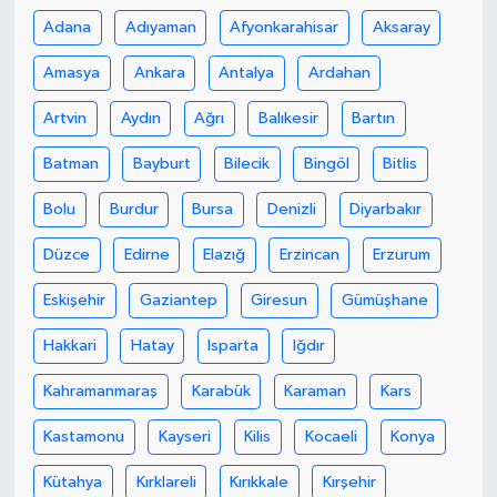
Adana
Adıyaman
Afyonkarahisar
Aksaray
Amasya
Ankara
Antalya
Ardahan
Artvin
Aydın
Ağrı
Balıkesir
Bartın
Batman
Bayburt
Bilecik
Bingöl
Bitlis
Bolu
Burdur
Bursa
Denizli
Diyarbakır
Düzce
Edirne
Elazığ
Erzincan
Erzurum
Eskişehir
Gaziantep
Giresun
Gümüşhane
Hakkari
Hatay
Isparta
Iğdır
Kahramanmaraş
Karabük
Karaman
Kars
Kastamonu
Kayseri
Kilis
Kocaeli
Konya
Kütahya
Kırklareli
Kırıkkale
Kırşehir