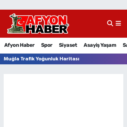
Afyon Haber
Siyaset
Afyon Haber
Spor
Siyaset
Asayiş Yaşam
S
Spor
Muğla Trafik Yoğunluk Haritası
Asayiş Yaşam
Sağlık
Eğitim
Sivil Toplum
Ekonomi