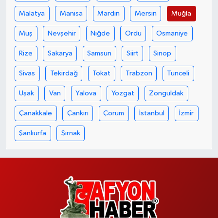
Malatya
Manisa
Mardin
Mersin
Muğla
Muş
Nevşehir
Niğde
Ordu
Osmaniye
Rize
Sakarya
Samsun
Siirt
Sinop
Sivas
Tekirdağ
Tokat
Trabzon
Tunceli
Uşak
Van
Yalova
Yozgat
Zonguldak
Çanakkale
Çankırı
Çorum
İstanbul
İzmir
Şanlıurfa
Şırnak