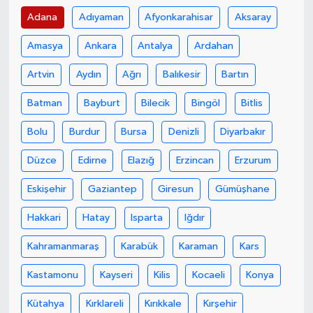
Adana
Adıyaman
Afyonkarahisar
Aksaray
Amasya
Ankara
Antalya
Ardahan
Artvin
Aydın
Ağrı
Balıkesir
Bartın
Batman
Bayburt
Bilecik
Bingöl
Bitlis
Bolu
Burdur
Bursa
Denizli
Diyarbakır
Düzce
Edirne
Elazığ
Erzincan
Erzurum
Eskişehir
Gaziantep
Giresun
Gümüşhane
Hakkari
Hatay
Isparta
Iğdır
Kahramanmaraş
Karabük
Karaman
Kars
Kastamonu
Kayseri
Kilis
Kocaeli
Konya
Kütahya
Kırklareli
Kırıkkale
Kırşehir