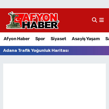
Afyon Haber
Siyaset
Afyon Haber
Spor
Siyaset
Asayiş Yaşam
S
Spor
Adana Trafik Yoğunluk Haritası
Asayiş Yaşam
Sağlık
Eğitim
Sivil Toplum
Ekonomi