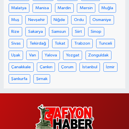
Malatya
Manisa
Mardin
Mersin
Muğla
Muş
Nevşehir
Niğde
Ordu
Osmaniye
Rize
Sakarya
Samsun
Siirt
Sinop
Sivas
Tekirdağ
Tokat
Trabzon
Tunceli
Uşak
Van
Yalova
Yozgat
Zonguldak
Çanakkale
Çankırı
Çorum
İstanbul
İzmir
Şanlıurfa
Şırnak