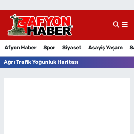
Afyon Haber
Siyaset
Afyon Haber
Spor
Siyaset
Asayiş Yaşam
S
Spor
Ağrı Trafik Yoğunluk Haritası
Asayiş Yaşam
Sağlık
Eğitim
Sivil Toplum
Ekonomi