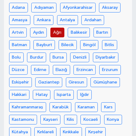
Adana
Adıyaman
Afyonkarahisar
Aksaray
Amasya
Ankara
Antalya
Ardahan
Artvin
Aydın
Ağrı
Balıkesir
Bartın
Batman
Bayburt
Bilecik
Bingöl
Bitlis
Bolu
Burdur
Bursa
Denizli
Diyarbakır
Düzce
Edirne
Elazığ
Erzincan
Erzurum
Eskişehir
Gaziantep
Giresun
Gümüşhane
Hakkari
Hatay
Isparta
Iğdır
Kahramanmaraş
Karabük
Karaman
Kars
Kastamonu
Kayseri
Kilis
Kocaeli
Konya
Kütahya
Kırklareli
Kırıkkale
Kırşehir