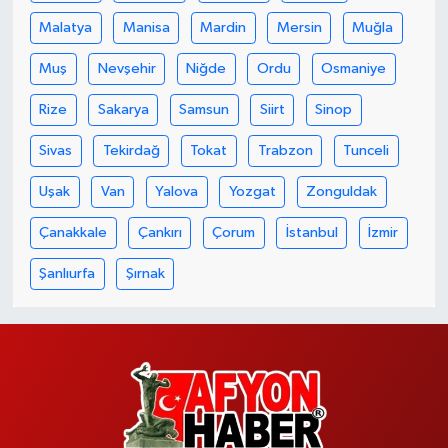
Malatya
Manisa
Mardin
Mersin
Muğla
Muş
Nevşehir
Niğde
Ordu
Osmaniye
Rize
Sakarya
Samsun
Siirt
Sinop
Sivas
Tekirdağ
Tokat
Trabzon
Tunceli
Uşak
Van
Yalova
Yozgat
Zonguldak
Çanakkale
Çankırı
Çorum
İstanbul
İzmir
Şanlıurfa
Şırnak