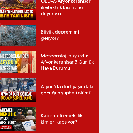
OEDAŞ Afyonkarahisar
ili elektrik kesintileri
duyurusu
Büyük deprem mi
geliyor?
Meteoroloji duyurdu:
Afyonkarahisar 5 Günlük
Hava Durumu
Afyon’da dört yaşındaki
çocuğun şüpheli ölümü
Kademeli emeklilik
kimleri kapsıyor?