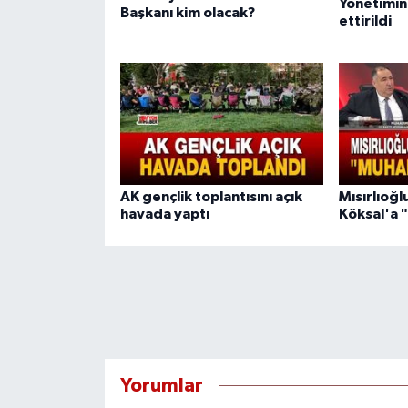
Yönetimini
Başkanı kim olacak?
ettirildi
AK gençlik toplantısını açık
Mısırlıoğ
havada yaptı
Köksal'a 
Yorumlar