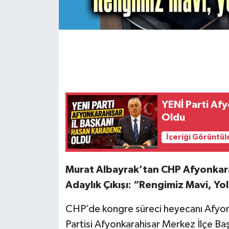
YENİ Parti Af
Oldu
İçeriği Görüntül
Murat Albayrak’tan CHP Afyonkarah
Adaylık Çıkışı: “Rengimiz Mavi, Yo
CHP’de kongre süreci heyecanı Afyonk
Partisi Afyonkarahisar Merkez İlçe Baş