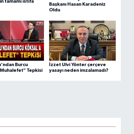
n tamamı istifa
Başkanı Hasan Karadeniz
Oldu
lu'ndan Burcu
İzzet Ulvi Yönter çerçeve
"Muhalefet" Tepkisi
yasayı neden imzalamadı?