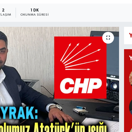
2
1 DK
YLAŞIM
OKUNMA SÜRESI
Y