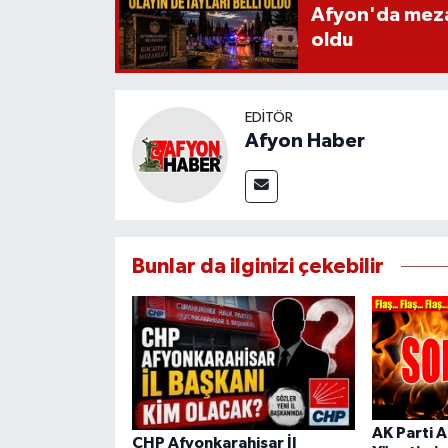
Afyon'da mezarl
oldu
EDITÖR
Afyon Haber
Bunlar da ilginizi çekebilir
AK Parti A
CHP Afyonkarahisar İl