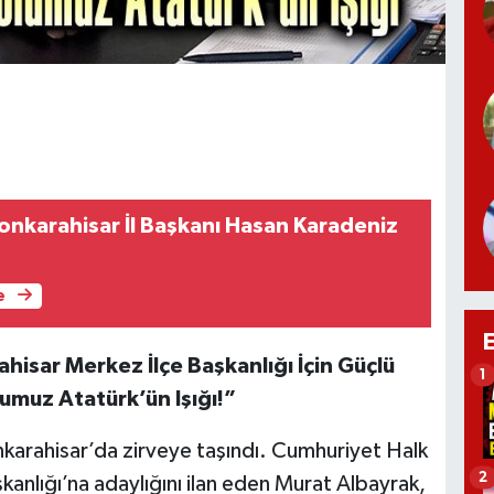
yonkarahisar İl Başkanı Hasan Karadeniz
e
isar Merkez İlçe Başkanlığı İçin Güçlü
1
lumuz Atatürk’ün Işığı!”
arahisar’da zirveye taşındı. Cumhuriyet Halk
2
kanlığı’na adaylığını ilan eden Murat Albayrak,