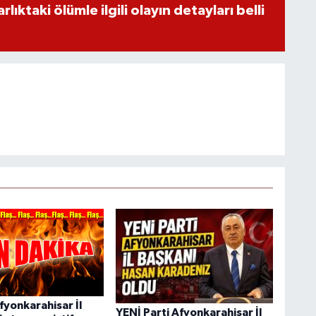
ıktaki ölümle ilgili olayın detayları belli
fyonkarahisar İl
YENİ Parti Afyonkarahisar İl