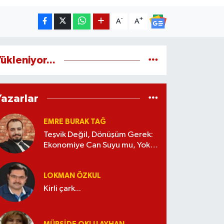
-
+
A
A
ükleniyor...
Yazarlar
EMRE BURAK TAĞ
Teşvik Değil, Dönüşüm Gerek:
Ekonomiye Can Suyu mu, Yoksa
Kaynak İsrafı mı?
LOKMAN ÖZKUL
Kirli çark...