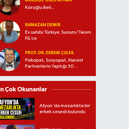
MÜRŞIDE OKLU AYHAN
Köroğlu Beli...
RAMAZAN DEMİR
Ev sahibi Türkiye; Sunum/Tanım
FİL’ce
PROF. DR. EKREM ÇULFA
Psikopat, Sosyopat, Narsist
Partnerlerin Yaptığı 50
Manipülasyon
En Çok Okunanlar
Afyon'da mezarlıkta bir
erkek cesedi bulundu