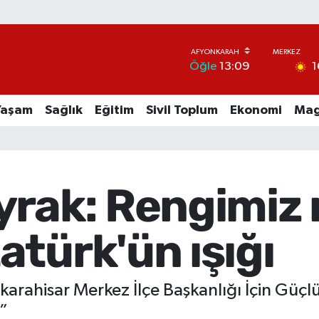
1
Öğle
13:09
Yaşam
Sağlık
Eğitim
Sivil Toplum
Ekonomi
Mag
yrak: Rengimiz 
türk'ün ışığı
rahisar Merkez İlçe Başkanlığı İçin Güçlü 
”