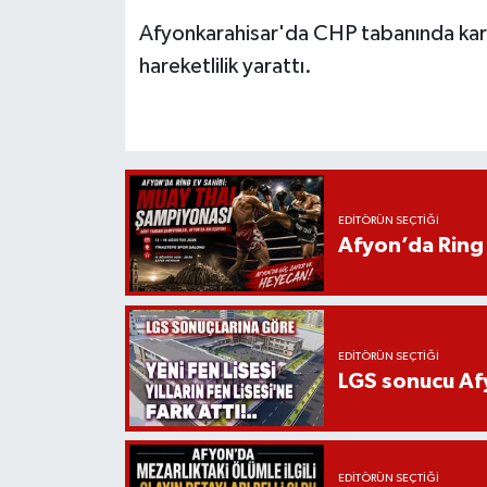
Afyonkarahisar'da CHP tabanında karşıl
hareketlilik yarattı.
EDITÖRÜN SEÇTIĞI
Afyon’da Ring 
EDITÖRÜN SEÇTIĞI
LGS sonucu Afy
EDITÖRÜN SEÇTIĞI