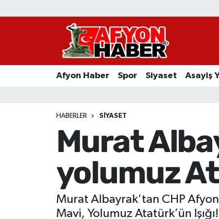
Afyon Haber
Siyaset
Afyon Haber
Spor
Siyaset
Asayiş 
Spor
Asayiş Yaşam
HABERLER
SIYASET
Murat Alba
Sağlık
yolumuz Ata
Eğitim
Sivil Toplum
Murat Albayrak’tan CHP Afyonka
Ekonomi
Mavi, Yolumuz Atatürk’ün Işığı!