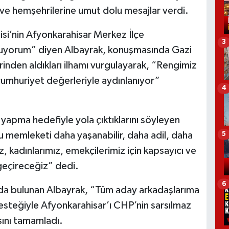
e ve hemşehrilerine umut dolu mesajlar verdi.
si’nin Afyonkarahisar Merkez İlçe
3
uruyorum” diyen Albayrak, konuşmasında Gazi
nden aldıkları ilhamı vurgulayarak, “Rengimiz
umhuriyet değerleriyle aydınlanıyor”
4
 yapma hedefiyle yola çıktıklarını söyleyen
bu memleketi daha yaşanabilir, daha adil, daha
5
, kadınlarımız, emekçilerimiz için kapsayıcı ve
 geçireceğiz” dedi.
6
sında bulunan Albayrak, “Tüm aday arkadaşlarıma
desteğiyle Afyonkarahisar’ı CHP’nin sarsılmaz
sını tamamladı.