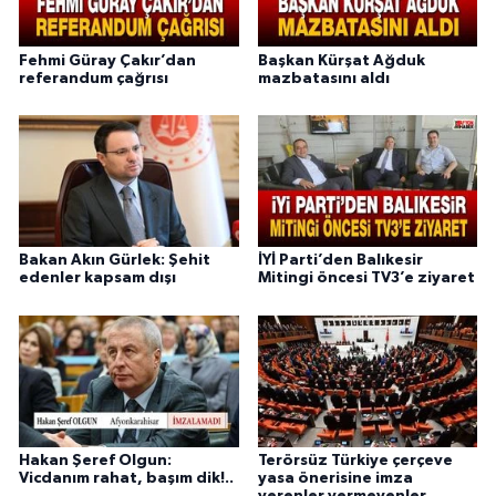
Fehmi Güray Çakır’dan
Başkan Kürşat Ağduk
referandum çağrısı
mazbatasını aldı
Bakan Akın Gürlek: Şehit
İYİ Parti’den Balıkesir
edenler kapsam dışı
Mitingi öncesi TV3’e ziyaret
Hakan Şeref Olgun:
Terörsüz Türkiye çerçeve
Vicdanım rahat, başım dik!..
yasa önerisine imza