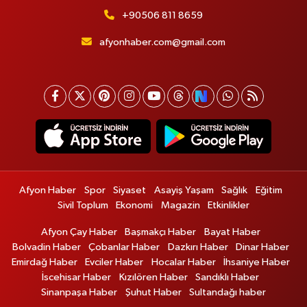
+90506 811 8659
afyonhaber.com@gmail.com
Afyon Haber
Spor
Siyaset
Asayiş Yaşam
Sağlık
Eğitim
Sivil Toplum
Ekonomi
Magazin
Etkinlikler
Afyon Çay Haber
Başmakçı Haber
Bayat Haber
Bolvadin Haber
Çobanlar Haber
Dazkırı Haber
Dinar Haber
Emirdağ Haber
Evciler Haber
Hocalar Haber
İhsaniye Haber
İscehisar Haber
Kızılören Haber
Sandıklı Haber
Sinanpaşa Haber
Şuhut Haber
Sultandağı haber