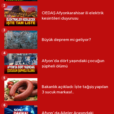
2
OEDAŞ Afyonkarahisar ili elektrik
kesintileri duyurusu
3
Büyük deprem mi geliyor?
4
Afyon’da dört yaşındaki çocuğun
şüpheli ölümü
5
Bakanlık açıkladı: İşte tağşiş yapılan
3 sucuk markası!..
6
Afyon'da Aileler Arasındaki