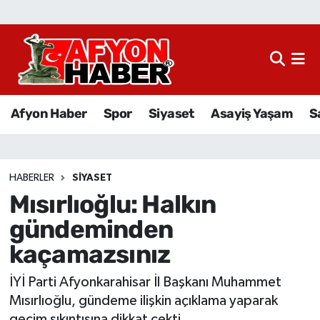
Afyon Haber
Siyaset
Afyon Haber
Spor
Siyaset
Asayiş Yaşam
S
Spor
Asayiş Yaşam
HABERLER
SIYASET
Mısırlıoğlu: Halkın
Sağlık
gündeminden
Eğitim
kaçamazsınız
Sivil Toplum
İYİ Parti Afyonkarahisar İl Başkanı Muhammet
Mısırlıoğlu, gündeme ilişkin açıklama yaparak
Ekonomi
geçim sıkıntısına dikkat çekti.