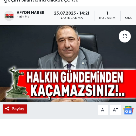
Magazin
AFYON HABER
25.07.2025 - 14:21
1
EDITÖR
YAYINLANMA
PAYLAŞIM
OKUN
Etkinlikler
Paylaş
-
+
A
A