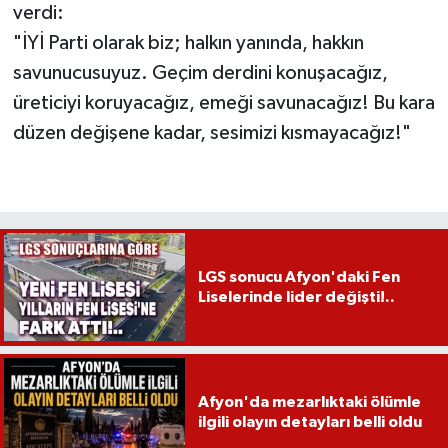
verdi:
"İYİ Parti olarak biz; halkın yanında, hakkın
savunucusuyuz. Geçim derdini konuşacağız,
üreticiyi koruyacağız, emeği savunacağız! Bu kara
düzen değişene kadar, sesimizi kısmayacağız!"
LGS sonucu Afyon'daki Fen
Liselerinde lider değişti!..
Afyon'da mezarlıktaki ölümle
ilgili olayın detayları belli oldu