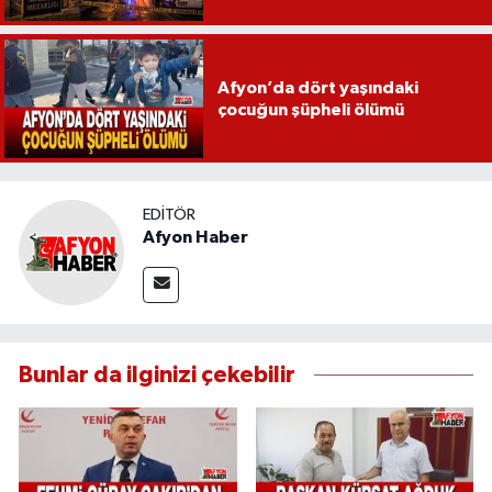
Afyon’da dört yaşındaki
çocuğun şüpheli ölümü
EDITÖR
Afyon Haber
Bunlar da ilginizi çekebilir