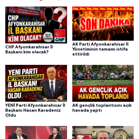
AK Parti Afyonkarahisar İl
CHP Afyonkarahisar İl
Yönetiminin tamamı istifa
Başkanı kim olacak?
ettirildi
YENİ Parti Afyonkarahisar İl
AK gençlik toplantısını açık
Başkanı Hasan Karadeniz
havada yaptı
Oldu