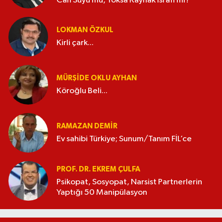
Can Suyu mu, Yoksa Kaynak İsrafı mı?
LOKMAN ÖZKUL
Kirli çark...
MÜRŞIDE OKLU AYHAN
Köroğlu Beli...
RAMAZAN DEMİR
Ev sahibi Türkiye; Sunum/Tanım FİL’ce
PROF. DR. EKREM ÇULFA
Psikopat, Sosyopat, Narsist Partnerlerin
Yaptığı 50 Manipülasyon