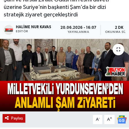
üzerine Suriye’nin başkenti Şam’da bir dizi
Magazin
stratejik ziyaret gerçekleştirdi
Etkinlikler
HALIME NUR KAVAS
20.06.2026 - 16:07
2 DK
EDITÖR
YAYINLANMA
OKUNMA SÜRE
Paylaş
-
+
A
A