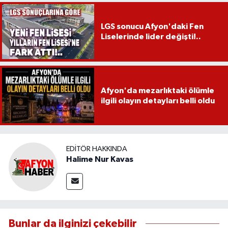
LGS sonucu Afyon'daki Fen
Liselerinde lider değişti!..
Afyon'da mezarlıktaki ölümle
ilgili olayın detayları belli oldu
EDITÖR HAKKINDA
Halime Nur Kavas
Bunlar da ilginizi çekebilir