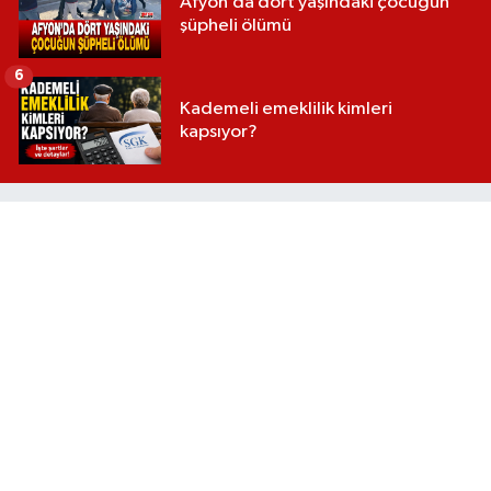
Afyon’da dört yaşındaki çocuğun
şüpheli ölümü
6
Kademeli emeklilik kimleri
kapsıyor?