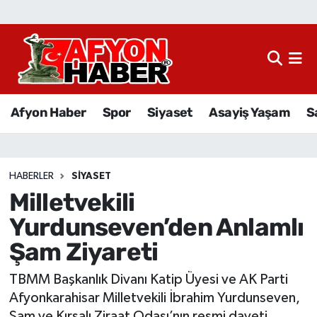
Afyon Haber
Siyaset
Afyon Haber
Spor
Siyaset
Asayiş Yaşam
S
Spor
Asayiş Yaşam
HABERLER
SIYASET
Milletvekili
Sağlık
Yurdunseven’den Anlamlı
Eğitim
Şam Ziyareti
Sivil Toplum
TBMM Başkanlık Divanı Katip Üyesi ve AK Parti
Afyonkarahisar Milletvekili İbrahim Yurdunseven,
Ekonomi
Şam ve Kırsalı Ziraat Odası’nın resmi daveti