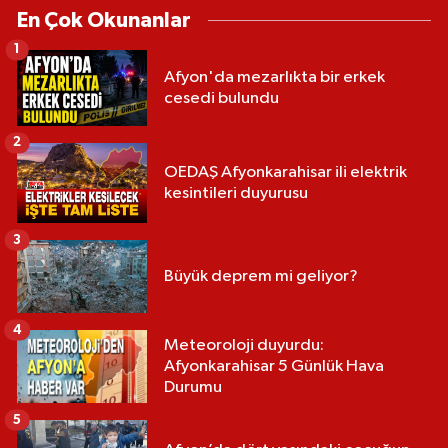
En Çok Okunanlar
1
Afyon'da mezarlıkta bir erkek
cesedi bulundu
2
OEDAŞ Afyonkarahisar ili elektrik
kesintileri duyurusu
3
Büyük deprem mi geliyor?
4
Meteoroloji duyurdu:
Afyonkarahisar 5 Günlük Hava
Durumu
5