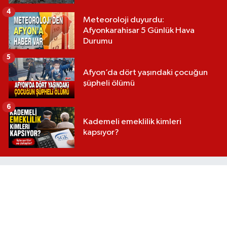
4
Meteoroloji duyurdu:
Afyonkarahisar 5 Günlük Hava
Durumu
5
Afyon’da dört yaşındaki çocuğun
şüpheli ölümü
6
Kademeli emeklilik kimleri
kapsıyor?