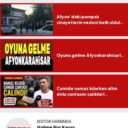
Afyon'daki pompalı
cinayetlerin nedeni belli oldu!..
Oyuna gelme Afyonkarahisar!..
Camide namaz kılarken altın
dolu çantasını çaldılar!..
EDITÖR HAKKINDA
Halime Nur Kavas