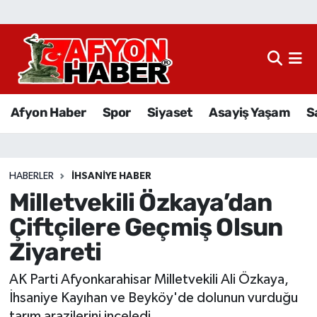
Afyon Haber
Siyaset
Afyon Haber
Spor
Siyaset
Asayiş Yaşam
S
Spor
Asayiş Yaşam
HABERLER
İHSANIYE HABER
Milletvekili Özkaya’dan
Sağlık
Çiftçilere Geçmiş Olsun
Eğitim
Ziyareti
Sivil Toplum
AK Parti Afyonkarahisar Milletvekili Ali Özkaya,
İhsaniye Kayıhan ve Beyköy'de dolunun vurduğu
Ekonomi
tarım arazilerini inceledi.