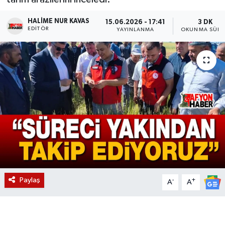
Magazin
HALIME NUR KAVAS
15.06.2026 - 17:41
3 DK
EDITÖR
YAYINLANMA
OKUNMA SÜRE
Etkinlikler
Paylaş
-
+
A
A