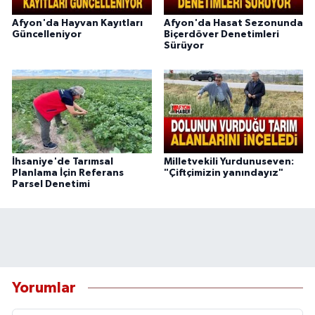
Afyon'da Hayvan Kayıtları
Afyon'da Hasat Sezonunda
Güncelleniyor
Biçerdöver Denetimleri
Sürüyor
İhsaniye'de Tarımsal
Milletvekili Yurdunuseven:
Planlama İçin Referans
"Çiftçimizin yanındayız"
Parsel Denetimi
Yorumlar