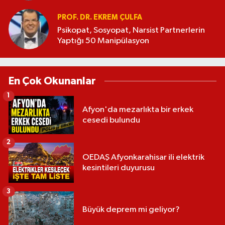
PROF. DR. EKREM ÇULFA
Psikopat, Sosyopat, Narsist Partnerlerin
Yaptığı 50 Manipülasyon
En Çok Okunanlar
1
Afyon'da mezarlıkta bir erkek
cesedi bulundu
2
OEDAŞ Afyonkarahisar ili elektrik
kesintileri duyurusu
3
Büyük deprem mi geliyor?