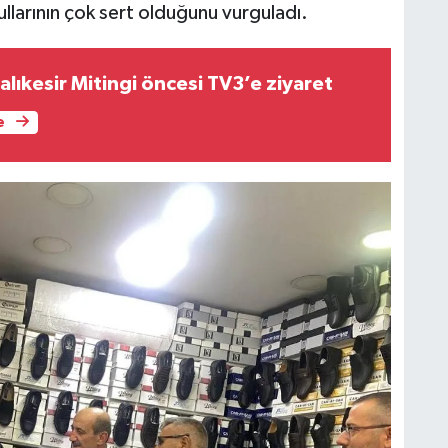
llarının çok sert olduğunu vurguladı.
Balıkesir Mitingi öncesi TV3’e ziyaret
e