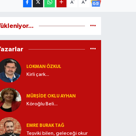
-
+
A
A
ükleniyor...
Yazarlar
LOKMAN ÖZKUL
Kirli çark...
MÜRŞIDE OKLU AYHAN
Köroğlu Beli...
EMRE BURAK TAĞ
Teşviki bilen, geleceği okur