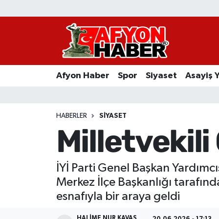
Afyon Haber
Siyaset
Afyon Haber
Spor
Siyaset
Asayiş 
Spor
Asayiş Yaşam
HABERLER
SIYASET
Milletvekil
Sağlık
Eğitim
İYİ Parti Genel Başkan Yardımcı
Merkez İlçe Başkanlığı tarafın
Sivil Toplum
esnafıyla bir araya geldi
Ekonomi
HALIME NUR KAVAS