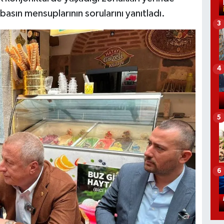
asın mensuplarının sorularını yanıtladı.
3
4
5
6