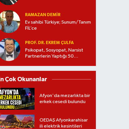
RAMAZAN DEMİR
Ev sahibi Türkiye; Sunum/Tanım
FİL’ce
PROF. DR. EKREM ÇULFA
Psikopat, Sosyopat, Narsist
Partnerlerin Yaptığı 50
Manipülasyon
En Çok Okunanlar
Afyon'da mezarlıkta bir
erkek cesedi bulundu
OEDAŞ Afyonkarahisar
ili elektrik kesintileri