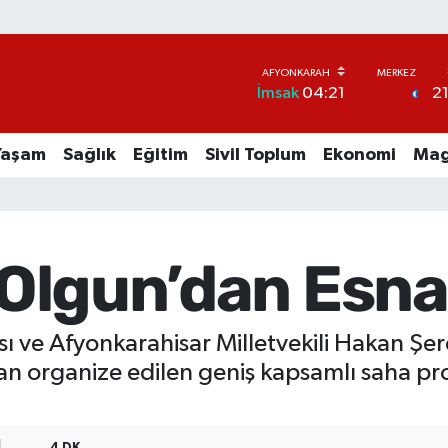
2
İmsak
04:21
Yaşam
Sağlık
Eğitim
Sivil Toplum
Ekonomi
Mag
i Olgun’dan Esna
sı ve Afyonkarahisar Milletvekili Hakan Şer
dan organize edilen geniş kapsamlı saha 