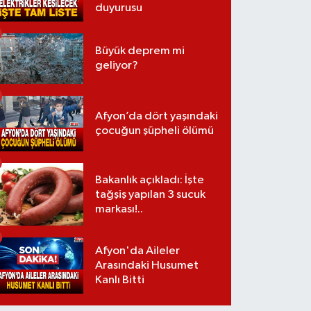
duyurusu
Büyük deprem mi
geliyor?
Afyon’da dört yaşındaki
çocuğun şüpheli ölümü
Bakanlık açıkladı: İşte
tağşiş yapılan 3 sucuk
markası!..
Afyon'da Aileler
Arasındaki Husumet
Kanlı Bitti