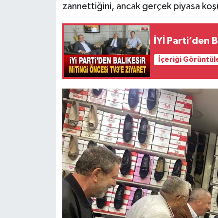
zannettiğini, ancak gerçek piyasa koşu
İYİ Parti’den 
İçeriği Görüntül