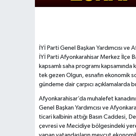
İYİ Parti Genel Başkan Yardımcısı ve A
İYİ Parti Afyonkarahisar Merkez İlçe B
kapsamlı saha programı kapsamında ken
tek gezen Olgun, esnafın ekonomik soru
gündeme dair çarpıcı açıklamalarda b
Afyonkarahisar’da muhalefet kanadının 
Genel Başkan Yardımcısı ve Afyonkarah
ticari kalbinin attığı Basın Caddesi, D
çevresi ve Mecidiye bölgesindeki yerel 
yapan vatandaşların mevcut ekonomik 