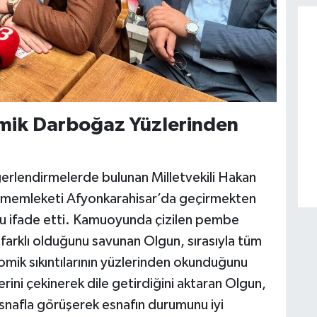
omik Darboğaz Yüzlerinden
ğerlendirmelerde bulunan Milletvekili Hakan
 memleketi Afyonkarahisar’da geçirmekten
u ifade etti. Kamuoyunda çizilen pembe
farklı olduğunu savunan Olgun, sırasıyla tüm
omik sıkıntılarının yüzlerinden okunduğunu
lerini çekinerek dile getirdiğini aktaran Olgun,
esnafla görüşerek esnafın durumunu iyi