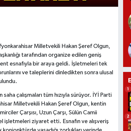
fyonkarahisar Milletvekili Hakan Şeref Olgun,
aşkanlığı tarafından organize edilen geniş
t esnafıyla bir araya geldi. İşletmeleri tek
nlarını ve taleplerini dinledikten sonra ulusal
ulundu.
1
saha çalışmaları tüm hızıyla sürüyor. İYİ Parti
isar Milletvekili Hakan Şeref Olgun, kentin
emirciler Çarşısı, Uzun Çarşı, Sülün Camii
2
işletmeleri ziyaret etti. Esnafın ve alışveriş
konjonktürde yaşadığı zorlukları yerinde