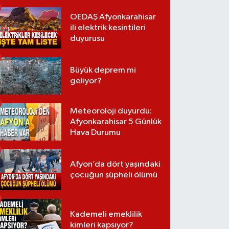
OEDAŞ Afyonkarahisar
ili elektrik kesintileri
duyurusu
Büyük deprem mi
geliyor?
Meteoroloji duyurdu:
Afyonkarahisar 5 Günlük
Hava Durumu
Afyon’da dört yaşındaki
çocuğun şüpheli ölümü
Kademeli emeklilik
kimleri kapsıyor?