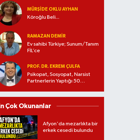
MÜRŞIDE OKLU AYHAN
Köroğlu Beli...
RAMAZAN DEMİR
Ev sahibi Türkiye; Sunum/Tanım
FİL’ce
PROF. DR. EKREM ÇULFA
Psikopat, Sosyopat, Narsist
Partnerlerin Yaptığı 50
Manipülasyon
En Çok Okunanlar
Afyon'da mezarlıkta bir
erkek cesedi bulundu