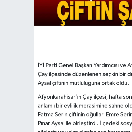
İYİ Parti Genel Başkan Yardımcısı ve A
Çay ilçesinde düzenlenen seçkin bir d
Aysal çiftinin mutluluğuna ortak oldu.
Afyonkarahisar’ın Çay ilçesi, hafta s
anlamlı bir evlilik merasimine sahne ol
Fatma Serin çiftinin oğulları Emre Serin,
Pınar Aysal ile birleştirdi. İlçedeki s