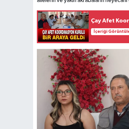
ailelerin ve yakın akrabaların heyecan
Çay Afet Koor
İçeriği Görüntül