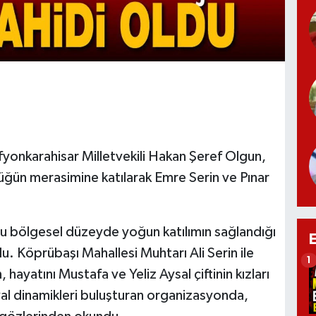
fyonkarahisar Milletvekili Hakan Şeref Olgun,
üğün merasimine katılarak Emre Serin ve Pınar
onu bölgesel düzeyde yoğun katılımın sağlandığı
du. Köprübaşı Mahallesi Muhtarı Ali Serin ile
1
 hayatını Mustafa ve Yeliz Aysal çiftinin kızları
osyal dinamikleri buluşturan organizasyonda,