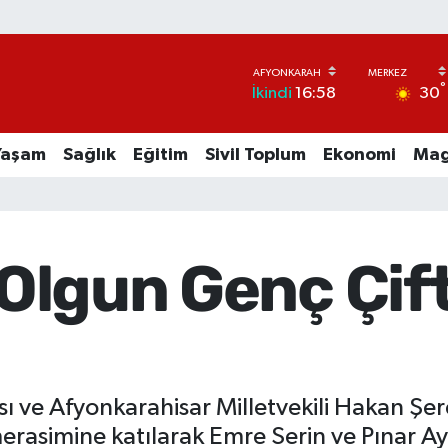
°
30
İkindi
16:58
Yaşam
Sağlık
Eğitim
Sivil Toplum
Ekonomi
Mag
i Olgun Genç Çif
sı ve Afyonkarahisar Milletvekili Hakan Şe
rasimine katılarak Emre Serin ve Pınar Ays