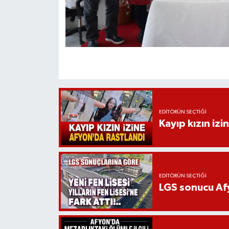
EDITÖRÜN SEÇTIĞI
Kayıp kızın izi
EDITÖRÜN SEÇTIĞI
LGS sonucu Afy