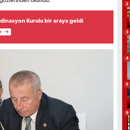
ı gözlerinden okundu.
2
dinasyon Kurulu bir araya geldi
e
3
4
5
6