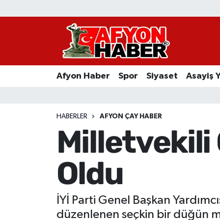
Afyon Haber
Siyaset
Afyon Haber
Spor
Siyaset
Asayiş 
Spor
Asayiş Yaşam
HABERLER
AFYON ÇAY HABER
Milletvekil
Sağlık
Oldu
Eğitim
Sivil Toplum
İYİ Parti Genel Başkan Yardımcı
Ekonomi
düzenlenen seçkin bir düğün me