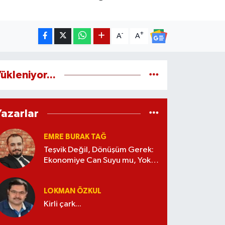
-
+
A
A
ükleniyor...
Yazarlar
EMRE BURAK TAĞ
Teşvik Değil, Dönüşüm Gerek:
Ekonomiye Can Suyu mu, Yoksa
Kaynak İsrafı mı?
LOKMAN ÖZKUL
Kirli çark...