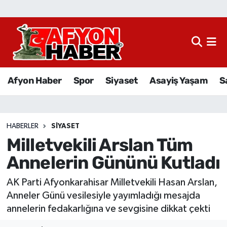
Afyon Haber
Siyaset
Afyon Haber
Spor
Siyaset
Asayiş Yaşam
S
Spor
Asayiş Yaşam
HABERLER
SIYASET
Milletvekili Arslan Tüm
Sağlık
Annelerin Gününü Kutladı
Eğitim
AK Parti Afyonkarahisar Milletvekili Hasan Arslan,
Sivil Toplum
Anneler Günü vesilesiyle yayımladığı mesajda
annelerin fedakarlığına ve sevgisine dikkat çekti
Ekonomi