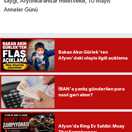
saygı, Afyonkarahisar milletvekili, 10 Mayıs
Anneler Günü
Bakan Akın Gürlek'ten
Afyon'daki olayla ilgili açıklama
İBAN'a yanlış gönderilen para
nasıl geri alınır?
Afyon’da Ring Ev Sahibi: Muay
Thai Şampiyonası