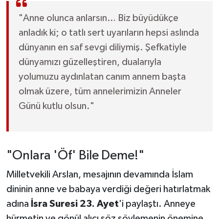
"Anne olunca anlarsın… Biz büyüdükçe
anladık ki; o tatlı sert uyarıların hepsi aslında
dünyanın en saf sevgi diliymiş. Şefkatiyle
dünyamızı güzelleştiren, dualarıyla
yolumuzu aydınlatan canım annem başta
olmak üzere, tüm annelerimizin Anneler
Günü kutlu olsun."
"Onlara 'Öf' Bile Deme!"
Milletvekili Arslan, mesajının devamında İslam
dininin anne ve babaya verdiği değeri hatırlatmak
adına
İsra Suresi 23. Ayet
'i paylaştı. Anneye
hürmetin ve gönül alıcı söz söylemenin önemine