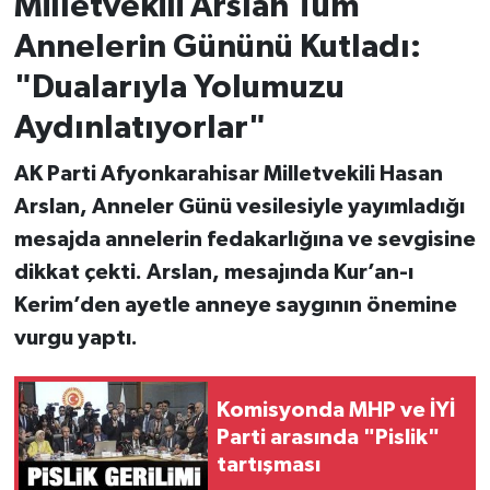
Milletvekili Arslan Tüm
Annelerin Gününü Kutladı:
"Dualarıyla Yolumuzu
Aydınlatıyorlar"
AK Parti Afyonkarahisar Milletvekili Hasan
Arslan, Anneler Günü vesilesiyle yayımladığı
mesajda annelerin fedakarlığına ve sevgisine
dikkat çekti. Arslan, mesajında Kur’an-ı
Kerim’den ayetle anneye saygının önemine
vurgu yaptı.
Komisyonda MHP ve İYİ
Parti arasında "Pislik"
tartışması