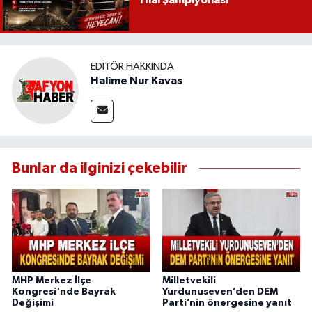
EDITÖR HAKKINDA
Halime Nur Kavas
Bunlar da ilginizi çekebilir
MHP Merkez İlçe
Milletvekili
Kongresi'nde Bayrak
Yurdunuseven’den DEM
Değişimi
Parti’nin önergesine yanıt