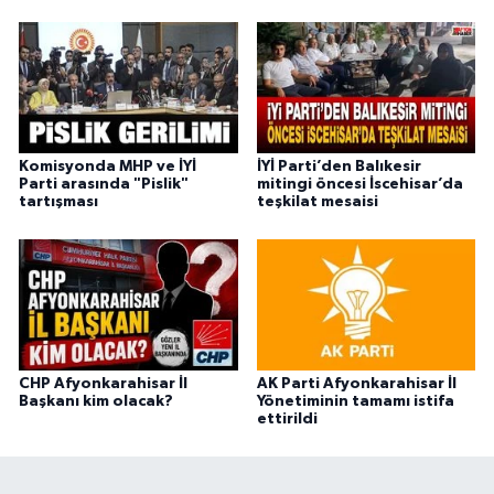
Komisyonda MHP ve İYİ
İYİ Parti’den Balıkesir
Parti arasında "Pislik"
mitingi öncesi İscehisar’da
tartışması
teşkilat mesaisi
CHP Afyonkarahisar İl
AK Parti Afyonkarahisar İl
Başkanı kim olacak?
Yönetiminin tamamı istifa
ettirildi