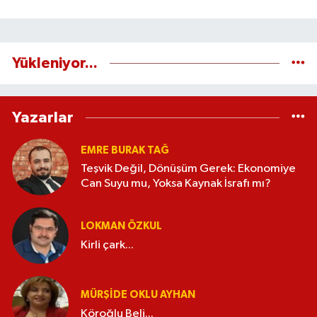
Yükleniyor...
Yazarlar
EMRE BURAK TAĞ
Teşvik Değil, Dönüşüm Gerek: Ekonomiye
Can Suyu mu, Yoksa Kaynak İsrafı mı?
LOKMAN ÖZKUL
Kirli çark...
MÜRŞIDE OKLU AYHAN
Köroğlu Beli...