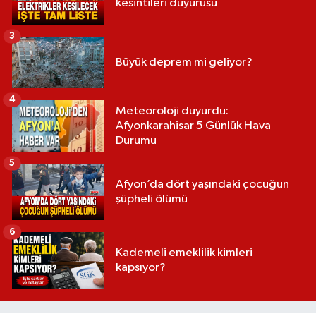
kesintileri duyurusu
3
Büyük deprem mi geliyor?
4
Meteoroloji duyurdu:
Afyonkarahisar 5 Günlük Hava
Durumu
5
Afyon’da dört yaşındaki çocuğun
şüpheli ölümü
6
Kademeli emeklilik kimleri
kapsıyor?