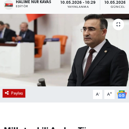
HALIME NUR KAVAS
10.05.2026 - 10:29
10.05.2026 -
EDITÖR
YAYINLANMA
GÜNCELL
Magazin
Etkinlikler
Paylaş
-
+
A
A