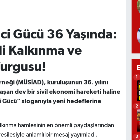
ici Gücü 36 Yaşında:
i Kalkınma ve
Vurgusu!
1
rneği (MÜSİAD), kuruluşunun 36. yılını
aşan dev bir sivil ekonomi hareketi haline
i Gücü" sloganıyla yeni hedeflerine
2
kalkınma hamlesinin en önemli paydaşlarından
esilesiyle anlamlı bir mesaj yayımladı.
3