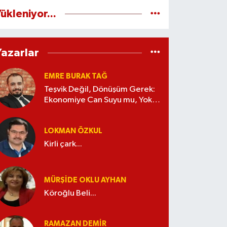
ükleniyor...
Yazarlar
EMRE BURAK TAĞ
Teşvik Değil, Dönüşüm Gerek:
Ekonomiye Can Suyu mu, Yoksa
Kaynak İsrafı mı?
LOKMAN ÖZKUL
Kirli çark...
MÜRŞIDE OKLU AYHAN
Köroğlu Beli...
RAMAZAN DEMİR