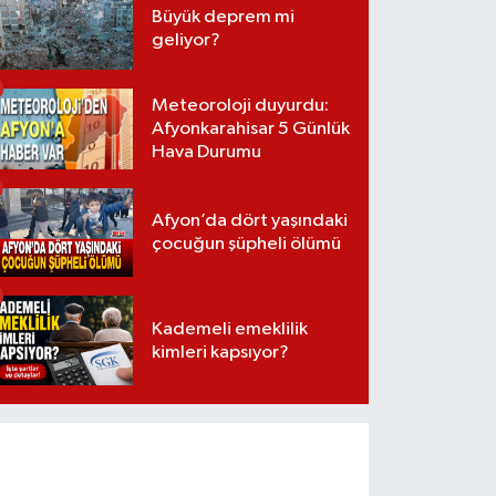
Büyük deprem mi
geliyor?
Meteoroloji duyurdu:
Afyonkarahisar 5 Günlük
Hava Durumu
Afyon’da dört yaşındaki
çocuğun şüpheli ölümü
Kademeli emeklilik
kimleri kapsıyor?