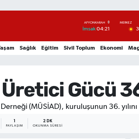
İmsak
04:21
Yaşam
Sağlık
Eğitim
Sivil Toplum
Ekonomi
Mag
 Üretici Gücü 36
 Derneği (MÜSİAD), kuruluşunun 36. yılını 
1
2 DK
PAYLAŞIM
OKUNMA SÜRESI