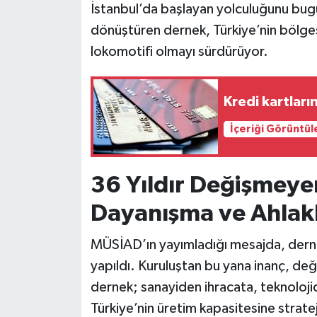
İstanbul’da başlayan yolculuğunu bugün
dönüştüren dernek, Türkiye’nin bölges
lokomotifi olmayı sürdürüyor.
Kredi kartları
İçeriği Görüntül
36 Yıldır Değişmeye
Dayanışma ve Ahlakl
MÜSİAD’ın yayımladığı mesajda, derne
yapıldı. Kuruluştan bu yana inanç, değ
dernek; sanayiden ihracata, teknoloj
Türkiye’nin üretim kapasitesine stratej