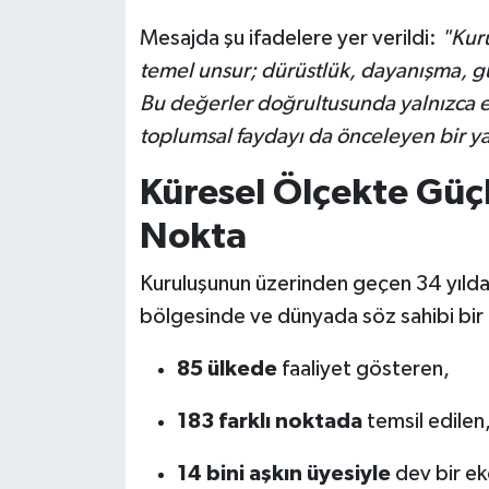
Mesajda şu ifadelere yer verildi:
"Kur
temel unsur; dürüstlük, dayanışma, gü
Bu değerler doğrultusunda yalnızca
toplumsal faydayı da önceleyen bir y
Küresel Ölçekte Güçl
Nokta
Kuruluşunun üzerinden geçen 34 yılda
bölgesinde ve dünyada söz sahibi bir 
85 ülkede
faaliyet gösteren,
183 farklı noktada
temsil edilen
14 bini aşkın üyesiyle
dev bir ek