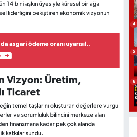
 14 bini aşkın üyesiyle küresel bir ağa
el liderliğini pekiştiren ekonomik vizyonun
4
nda asgari ödeme oranı uyarısı!..
5
e
n Vizyon: Üretim,
6
ı Ticaret
ğin temel taşlarını oluşturan değerlere vurgu
erler ve sorumluluk bilincini merkeze alan
iden finansmana kadar pek çok alanda
ik katkılar sundu.