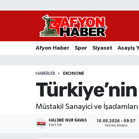
Afyon Haber
Siyaset
Afyon Haber
Spor
Siyaset
Asayiş 
Spor
Asayiş Yaşam
HABERLER
EKONOMI
Türkiye’nin
Sağlık
Eğitim
Müstakil Sanayici ve İşadamları
Sivil Toplum
HALIME NUR KAVAS
10.05.2026 - 09:57
EDITÖR
YAYINLANMA
Ekonomi