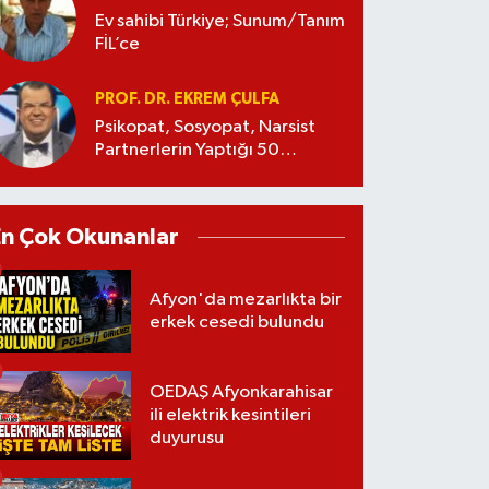
Ev sahibi Türkiye; Sunum/Tanım
FİL’ce
PROF. DR. EKREM ÇULFA
Psikopat, Sosyopat, Narsist
Partnerlerin Yaptığı 50
Manipülasyon
En Çok Okunanlar
Afyon'da mezarlıkta bir
erkek cesedi bulundu
OEDAŞ Afyonkarahisar
ili elektrik kesintileri
duyurusu