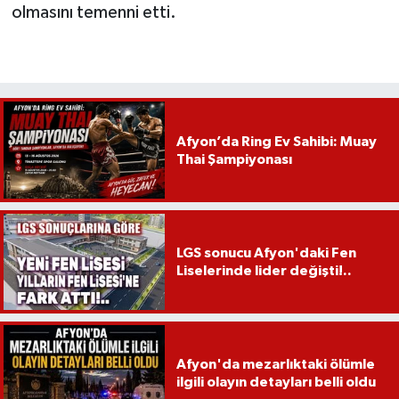
olmasını temenni etti.
Afyon’da Ring Ev Sahibi: Muay
Thai Şampiyonası
LGS sonucu Afyon'daki Fen
Liselerinde lider değişti!..
Afyon'da mezarlıktaki ölümle
ilgili olayın detayları belli oldu