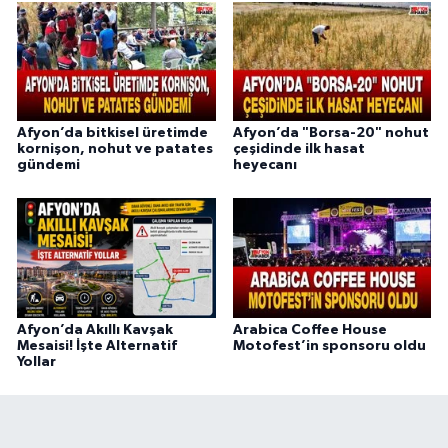
Afyon’da bitkisel üretimde
Afyon’da "Borsa-20" nohut
kornişon, nohut ve patates
çeşidinde ilk hasat
gündemi
heyecanı
Afyon’da Akıllı Kavşak
Arabica Coffee House
Mesaisi! İşte Alternatif
Motofest’in sponsoru oldu
Yollar