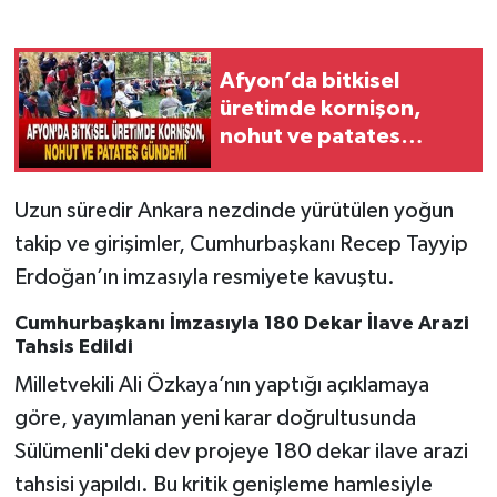
Afyon’da bitkisel
üretimde kornişon,
nohut ve patates
gündemi
Uzun süredir Ankara nezdinde yürütülen yoğun
takip ve girişimler, Cumhurbaşkanı Recep Tayyip
Erdoğan’ın imzasıyla resmiyete kavuştu.
Cumhurbaşkanı İmzasıyla 180 Dekar İlave Arazi
Tahsis Edildi
Milletvekili Ali Özkaya’nın yaptığı açıklamaya
göre, yayımlanan yeni karar doğrultusunda
Sülümenli'deki dev projeye 180 dekar ilave arazi
tahsisi yapıldı. Bu kritik genişleme hamlesiyle