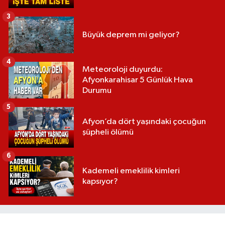
3
Büyük deprem mi geliyor?
4
Meteoroloji duyurdu:
Afyonkarahisar 5 Günlük Hava
Durumu
5
Afyon’da dört yaşındaki çocuğun
şüpheli ölümü
6
Kademeli emeklilik kimleri
kapsıyor?