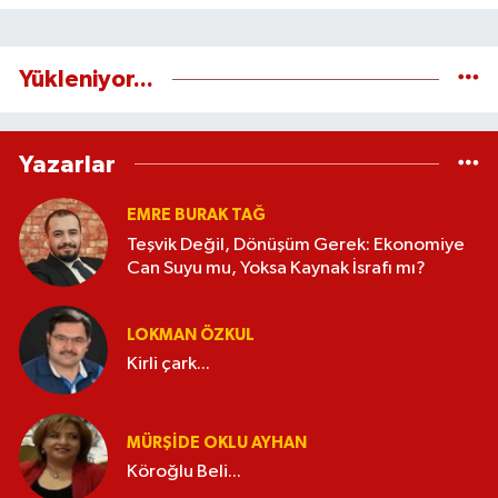
Yükleniyor...
Yazarlar
EMRE BURAK TAĞ
Teşvik Değil, Dönüşüm Gerek: Ekonomiye
Can Suyu mu, Yoksa Kaynak İsrafı mı?
LOKMAN ÖZKUL
Kirli çark...
MÜRŞIDE OKLU AYHAN
Köroğlu Beli...