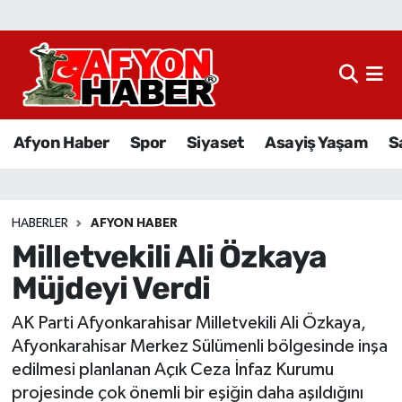
Afyon Haber
Siyaset
Afyon Haber
Spor
Siyaset
Asayiş Yaşam
S
Spor
Asayiş Yaşam
HABERLER
AFYON HABER
Milletvekili Ali Özkaya
Sağlık
Müjdeyi Verdi
Eğitim
AK Parti Afyonkarahisar Milletvekili Ali Özkaya,
Sivil Toplum
Afyonkarahisar Merkez Sülümenli bölgesinde inşa
edilmesi planlanan Açık Ceza İnfaz Kurumu
Ekonomi
projesinde çok önemli bir eşiğin daha aşıldığını