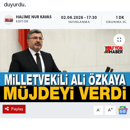
duyurdu.
Magazin
HALIME NUR KAVAS
02.06.2026 - 17:30
1 DK
EDITÖR
YAYINLANMA
OKUNMA SÜRE
Etkinlikler
Paylaş
-
+
A
A