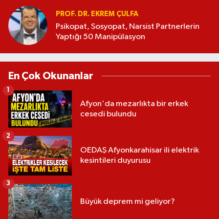
PROF. DR. EKREM ÇULFA
Psikopat, Sosyopat, Narsist Partnerlerin
Yaptığı 50 Manipülasyon
En Çok Okunanlar
1
Afyon'da mezarlıkta bir erkek
cesedi bulundu
2
OEDAŞ Afyonkarahisar ili elektrik
kesintileri duyurusu
3
Büyük deprem mi geliyor?