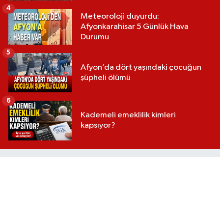
4
Meteoroloji duyurdu:
Afyonkarahisar 5 Günlük Hava
Durumu
5
Afyon’da dört yaşındaki çocuğun
şüpheli ölümü
6
Kademeli emeklilik kimleri
kapsıyor?