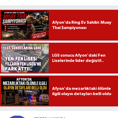
Afyon’da Ring Ev Sahibi: Muay
Thai Şampiyonası
LGS sonucu Afyon'daki Fen
Liselerinde lider değişti!..
Afyon'da mezarlıktaki ölümle
ilgili olayın detayları belli oldu