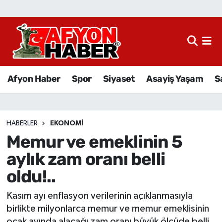
Afyon Haber
Siyaset
Afyon Haber
Spor
Siyaset
Asayiş Yaşam
S
Spor
Asayiş Yaşam
HABERLER
EKONOMI
Memur ve emeklinin 5
Sağlık
aylık zam oranı belli
Eğitim
oldu!..
Sivil Toplum
Kasım ayı enflasyon verilerinin açıklanmasıyla
birlikte milyonlarca memur ve memur emeklisinin
Ekonomi
ocak ayında alacağı zam oranı büyük ölçüde belli