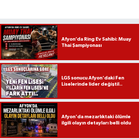
Afyon’da Ring Ev Sahibi: Muay
Thai Şampiyonası
LGS sonucu Afyon'daki Fen
Liselerinde lider değişti!..
Afyon'da mezarlıktaki ölümle
ilgili olayın detayları belli oldu