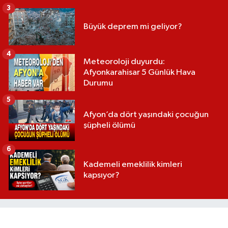
3
Büyük deprem mi geliyor?
4
Meteoroloji duyurdu:
Afyonkarahisar 5 Günlük Hava
Durumu
5
Afyon’da dört yaşındaki çocuğun
şüpheli ölümü
6
Kademeli emeklilik kimleri
kapsıyor?