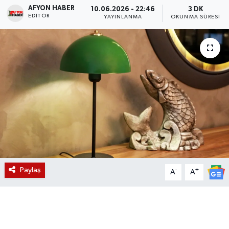
AFYON HABER
10.06.2026 - 22:46
3 DK
EDITÖR
Magazin
YAYINLANMA
OKUNMA SÜRESI
Etkinlikler
Paylaş
-
+
A
A