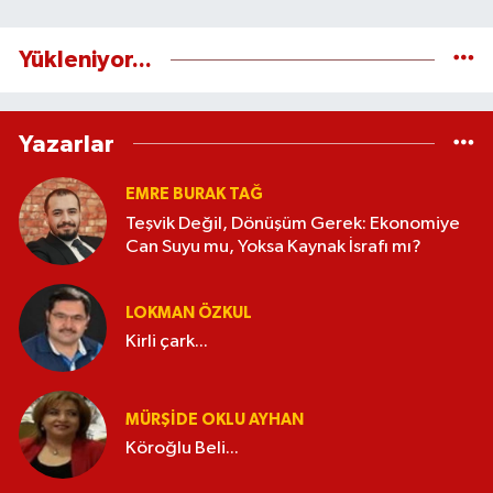
Yükleniyor...
Yazarlar
EMRE BURAK TAĞ
Teşvik Değil, Dönüşüm Gerek: Ekonomiye
Can Suyu mu, Yoksa Kaynak İsrafı mı?
LOKMAN ÖZKUL
Kirli çark...
MÜRŞIDE OKLU AYHAN
Köroğlu Beli...