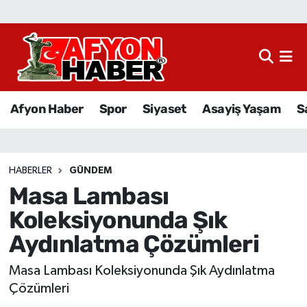
Afyon Haber
Siyaset
Afyon Haber
Spor
Siyaset
Asayiş Yaşam
S
Spor
Asayiş Yaşam
HABERLER
GÜNDEM
Masa Lambası
Sağlık
Koleksiyonunda Şık
Eğitim
Aydınlatma Çözümleri
Sivil Toplum
Masa Lambası Koleksiyonunda Şık Aydınlatma
Çözümleri
Ekonomi