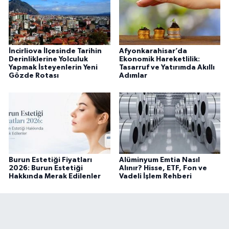
İncirliova İlçesinde Tarihin
Afyonkarahisar’da
Derinliklerine Yolculuk
Ekonomik Hareketlilik:
Yapmak İsteyenlerin Yeni
Tasarruf ve Yatırımda Akıllı
Gözde Rotası
Adımlar
Burun Estetiği Fiyatları
Alüminyum Emtia Nasıl
2026: Burun Estetiği
Alınır? Hisse, ETF, Fon ve
Hakkında Merak Edilenler
Vadeli İşlem Rehberi