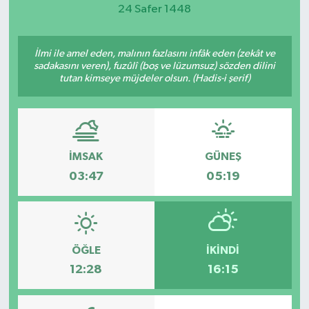
24 Safer 1448
Magazin
İlmi ile amel eden, malının fazlasını infâk eden (zekât ve
Etkinlikler
sadakasını veren), fuzûlî (boş ve lüzumsuz) sözden dilini
tutan kimseye müjdeler olsun. (Hadis-i şerif)
İMSAK
GÜNEŞ
03:47
05:19
ÖĞLE
İKINDI
12:28
16:15