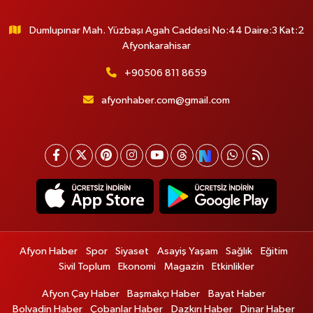
Dumlupınar Mah. Yüzbaşı Agah Caddesi No:44 Daire:3 Kat:2
Afyonkarahisar
+90506 811 8659
afyonhaber.com@gmail.com
Afyon Haber
Spor
Siyaset
Asayiş Yaşam
Sağlık
Eğitim
Sivil Toplum
Ekonomi
Magazin
Etkinlikler
Afyon Çay Haber
Başmakçı Haber
Bayat Haber
Bolvadin Haber
Çobanlar Haber
Dazkırı Haber
Dinar Haber