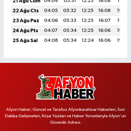
21 Ağu Cum
04:04
05:31
12:25
16:08
19:10
22 Ağu Cts
04:05
05:32
12:25
16:08
19:08
23 Ağu Paz
04:06
05:33
12:25
16:07
19:07
24 Ağu Pts
04:07
05:34
12:25
16:06
19:06
25 Ağu Sal
04:08
05:34
12:24
16:06
19:04
Afyon Haber; Güncel ve Tarafsız Afyonkarahisar Haberleri, Son
Dakika Gelişmeleri, Köşe Yazıları ve Haber Yorumlarıyla Afyon'un
Güvenilir Adresi.