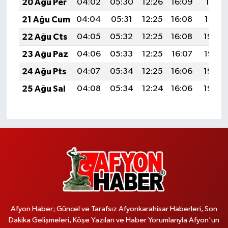
20 Ağu Per
04:02
05:30
12:26
16:09
19:11
21 Ağu Cum
04:04
05:31
12:25
16:08
19:10
22 Ağu Cts
04:05
05:32
12:25
16:08
19:08
23 Ağu Paz
04:06
05:33
12:25
16:07
19:07
24 Ağu Pts
04:07
05:34
12:25
16:06
19:06
25 Ağu Sal
04:08
05:34
12:24
16:06
19:04
Afyon Haber; Güncel ve Tarafsız Afyonkarahisar Haberleri, Son
Dakika Gelişmeleri, Köşe Yazıları ve Haber Yorumlarıyla Afyon'un