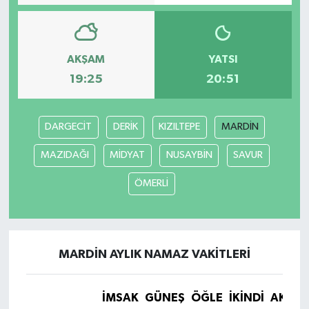
AKŞAM
YATSI
19:25
20:51
DARGECİT
DERİK
KIZILTEPE
MARDİN
MAZIDAĞI
MİDYAT
NUSAYBİN
SAVUR
ÖMERLİ
MARDİN AYLIK NAMAZ VAKITLERI
İMSAK
GÜNEŞ
ÖĞLE
İKINDI
AKŞA