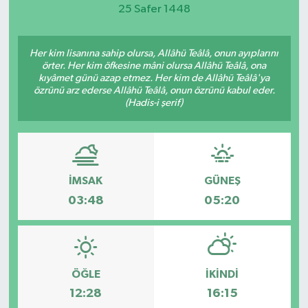
25 Safer 1448
Magazin
Her kim lisanına sahip olursa, Allâhü Teâlâ, onun ayıplarını
Etkinlikler
örter. Her kim öfkesine mâni olursa Allâhü Teâlâ, ona
kıyâmet günü azap etmez. Her kim de Allâhü Teâlâ'ya
özrünü arz ederse Allâhü Teâlâ, onun özrünü kabul eder.
(Hadis-i şerif)
İMSAK
GÜNEŞ
03:48
05:20
ÖĞLE
İKINDI
12:28
16:15