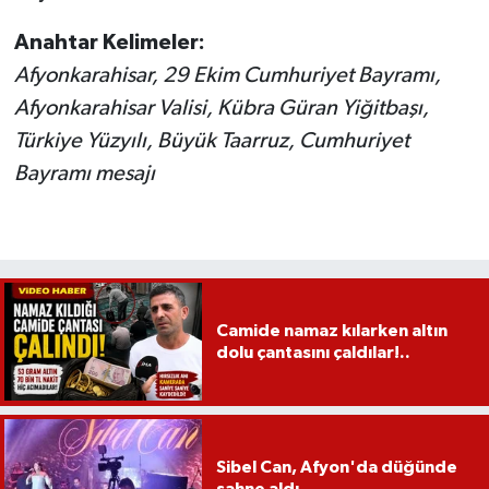
Anahtar Kelimeler:
Afyonkarahisar, 29 Ekim Cumhuriyet Bayramı,
Afyonkarahisar Valisi, Kübra Güran Yiğitbaşı,
Türkiye Yüzyılı, Büyük Taarruz, Cumhuriyet
Bayramı mesajı
Camide namaz kılarken altın
dolu çantasını çaldılar!..
Sibel Can, Afyon'da düğünde