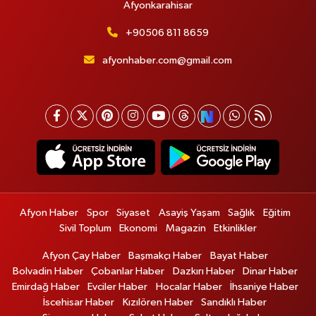
Afyonkarahisar
+90506 811 8659
afyonhaber.com@gmail.com
Afyon Haber
Spor
Siyaset
Asayiş Yaşam
Sağlık
Eğitim
Sivil Toplum
Ekonomi
Magazin
Etkinlikler
Afyon Çay Haber
Başmakçı Haber
Bayat Haber
Bolvadin Haber
Çobanlar Haber
Dazkırı Haber
Dinar Haber
Emirdağ Haber
Evciler Haber
Hocalar Haber
İhsaniye Haber
İscehisar Haber
Kızılören Haber
Sandıklı Haber