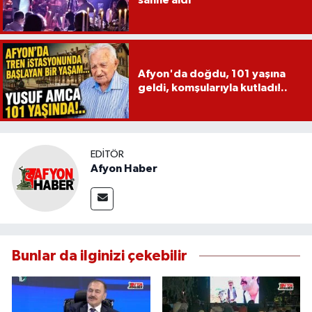
sahne aldı
Afyon'da doğdu, 101 yaşına
geldi, komşularıyla kutladı!..
EDITÖR
Afyon Haber
Bunlar da ilginizi çekebilir