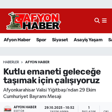
Afyon Haber
Siyaset
Afyon Haber
Spor
Siyaset
Asayiş Yaşam
S
Spor
Asayiş Yaşam
HABERLER
AFYON HABER
Kutlu emaneti geleceğe
Sağlık
taşımak için çalışıyoruz
Eğitim
Afyonkarahisar Valisi Yiğitbaşı’ndan 29 Ekim
Sivil Toplum
Cumhuriyet Bayramı Mesajı
AFYON HABER
Ekonomi
29.10.2025 - 10:52
1
EDITÖR
YAYINLANMA
PAYLAŞIM
OKUN