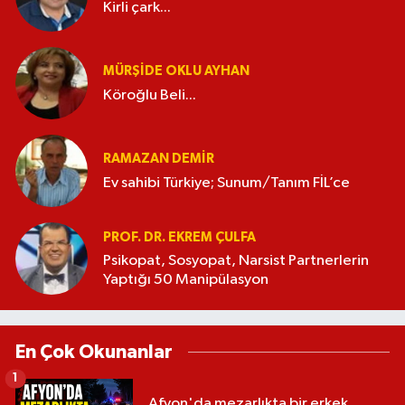
Kirli çark...
MÜRŞIDE OKLU AYHAN
Köroğlu Beli...
RAMAZAN DEMİR
Ev sahibi Türkiye; Sunum/Tanım FİL’ce
PROF. DR. EKREM ÇULFA
Psikopat, Sosyopat, Narsist Partnerlerin
Yaptığı 50 Manipülasyon
En Çok Okunanlar
1
Afyon'da mezarlıkta bir erkek