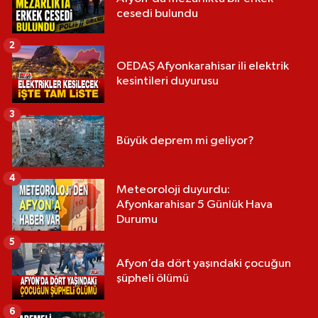
cesedi bulundu
2
OEDAŞ Afyonkarahisar ili elektrik
kesintileri duyurusu
3
Büyük deprem mi geliyor?
4
Meteoroloji duyurdu:
Afyonkarahisar 5 Günlük Hava
Durumu
5
Afyon’da dört yaşındaki çocuğun
şüpheli ölümü
6