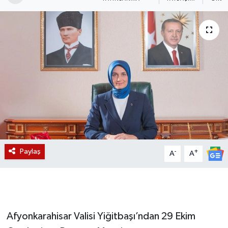
Magazin
Etkinlikler
Paylaş
-
+
A
A
Afyonkarahisar Valisi Yiğitbaşı’ndan 29 Ekim