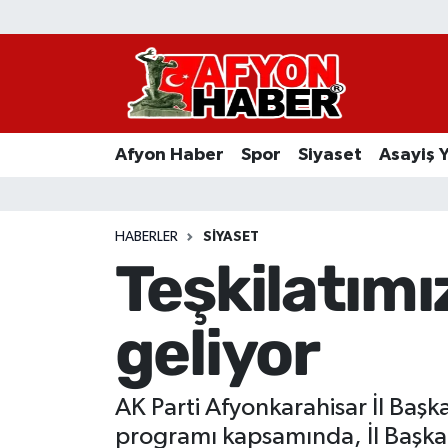
Afyon Haber
Siyaset
Afyon Haber
Spor
Siyaset
Asayiş 
Spor
Asayiş Yaşam
HABERLER
SIYASET
Teşkilatımı
Sağlık
geliyor
Eğitim
Sivil Toplum
AK Parti Afyonkarahisar İl Başk
Ekonomi
programı kapsamında, İl Başkanı