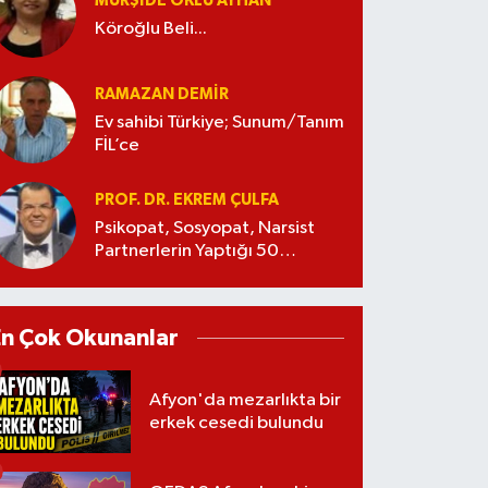
MÜRŞIDE OKLU AYHAN
Köroğlu Beli...
RAMAZAN DEMİR
Ev sahibi Türkiye; Sunum/Tanım
FİL’ce
PROF. DR. EKREM ÇULFA
Psikopat, Sosyopat, Narsist
Partnerlerin Yaptığı 50
Manipülasyon
En Çok Okunanlar
Afyon'da mezarlıkta bir
erkek cesedi bulundu