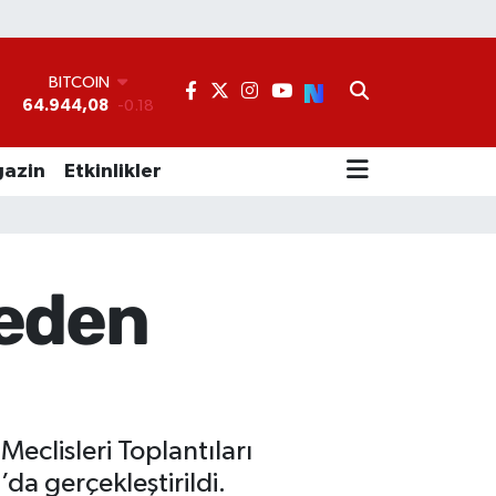
BITCOIN
64.944,08
-0.18
°
DOLAR
47,7436
0.18
EURO
azin
Etkinlikler
55,2510
0.32
STERLİN
64,4811
0.38
GRAM ALTIN
6660.55
0.03
reden
BİST100
13.779
-14
eclisleri Toplantıları
da gerçekleştirildi.