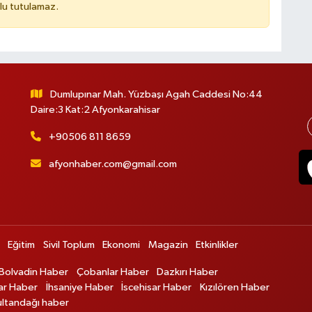
lu tutulamaz.
Dumlupınar Mah. Yüzbaşı Agah Caddesi No:44
Daire:3 Kat:2 Afyonkarahisar
+90506 811 8659
afyonhaber.com@gmail.com
Eğitim
Sivil Toplum
Ekonomi
Magazin
Etkinlikler
Bolvadin Haber
Çobanlar Haber
Dazkırı Haber
ar Haber
İhsaniye Haber
İscehisar Haber
Kızılören Haber
ultandağı haber