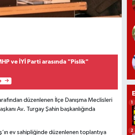
P ve İYİ Parti arasında "Pislik"
e
tarafından düzenlenen İlçe Danışma Meclisleri
1
Başkanı Av. Turgay Şahin başkanlığında
2
’ın ev sahipliğinde düzenlenen toplantıya