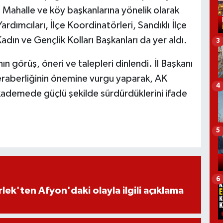
dı. Mahalle ve köy başkanlarına yönelik olarak
ardımcıları, İlçe Koordinatörleri, Sandıklı İlçe
 Kadın ve Gençlik Kolları Başkanları da yer aldı.
3
n görüş, öneri ve talepleri dinlendi. İl Başkanı
 beraberliğinin önemine vurgu yaparak, AK
4
 kademede güçlü şekilde sürdürdüklerini ifade
5
6
lek'ten Afyon'daki olayla ilgili açıklama