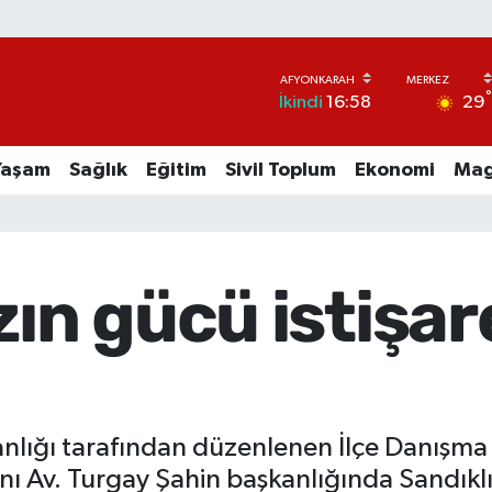
29
İkindi
16:58
Yaşam
Sağlık
Eğitim
Sivil Toplum
Ekonomi
Mag
zın gücü istişa
anlığı tarafından düzenlenen İlçe Danışma M
 Av. Turgay Şahin başkanlığında Sandıklı’