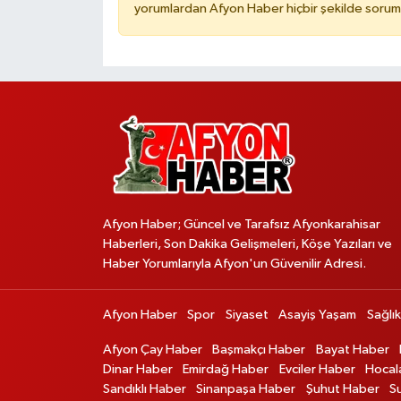
yorumlardan Afyon Haber hiçbir şekilde sorum
Afyon Haber; Güncel ve Tarafsız Afyonkarahisar
Haberleri, Son Dakika Gelişmeleri, Köşe Yazıları ve
Haber Yorumlarıyla Afyon'un Güvenilir Adresi.
Afyon Haber
Spor
Siyaset
Asayiş Yaşam
Sağlık
Afyon Çay Haber
Başmakçı Haber
Bayat Haber
Dinar Haber
Emirdağ Haber
Evciler Haber
Hocal
Sandıklı Haber
Sinanpaşa Haber
Şuhut Haber
S