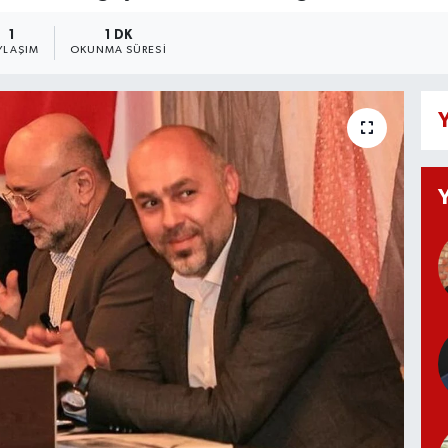
1
1 DK
YLAŞIM
OKUNMA SÜRESI
Y