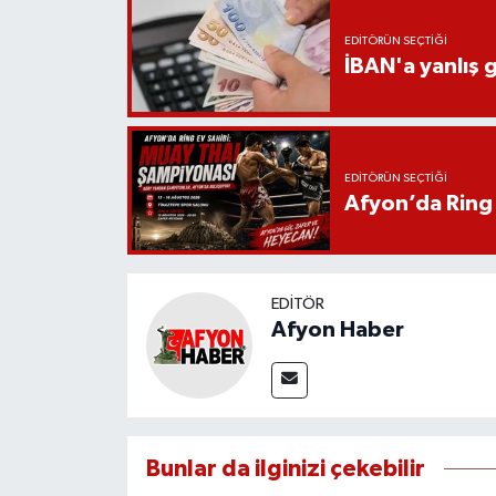
EDITÖRÜN SEÇTIĞI
İBAN'a yanlış g
EDITÖRÜN SEÇTIĞI
Afyon’da Ring 
EDITÖR
Afyon Haber
Bunlar da ilginizi çekebilir