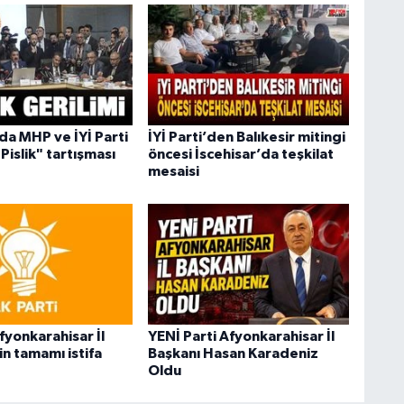
a MHP ve İYİ Parti
İYİ Parti’den Balıkesir mitingi
Pislik" tartışması
öncesi İscehisar’da teşkilat
mesaisi
fyonkarahisar İl
YENİ Parti Afyonkarahisar İl
n tamamı istifa
Başkanı Hasan Karadeniz
Oldu