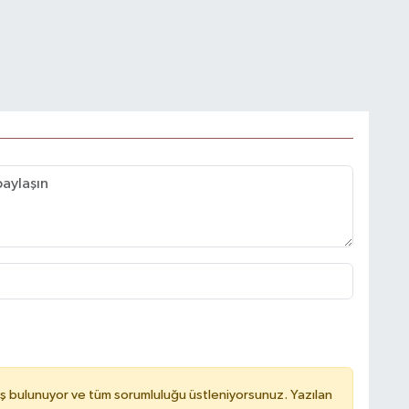
ş bulunuyor ve tüm sorumluluğu üstleniyorsunuz. Yazılan