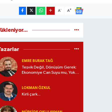
-
+
A
A
ükleniyor...
Yazarlar
EMRE BURAK TAĞ
Teşvik Değil, Dönüşüm Gerek:
Ekonomiye Can Suyu mu, Yoksa
Kaynak İsrafı mı?
LOKMAN ÖZKUL
Kirli çark...