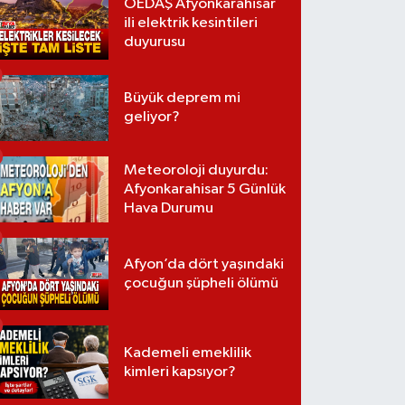
OEDAŞ Afyonkarahisar
ili elektrik kesintileri
duyurusu
Büyük deprem mi
geliyor?
Meteoroloji duyurdu:
Afyonkarahisar 5 Günlük
Hava Durumu
Afyon’da dört yaşındaki
çocuğun şüpheli ölümü
Kademeli emeklilik
kimleri kapsıyor?