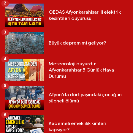
2
OEDAŞ Afyonkarahisar ili elektrik
kesintileri duyurusu
3
Büyük deprem mi geliyor?
4
Meteoroloji duyurdu:
Afyonkarahisar 5 Günlük Hava
Durumu
5
Afyon’da dört yaşındaki çocuğun
şüpheli ölümü
6
Kademeli emeklilik kimleri
kapsıyor?