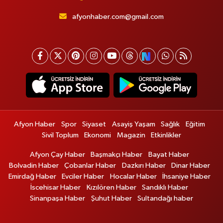
afyonhaber.com@gmail.com
Afyon Haber
Spor
Siyaset
Asayiş Yaşam
Sağlık
Eğitim
Sivil Toplum
Ekonomi
Magazin
Etkinlikler
Afyon Çay Haber
Başmakçı Haber
Bayat Haber
Bolvadin Haber
Çobanlar Haber
Dazkırı Haber
Dinar Haber
Emirdağ Haber
Evciler Haber
Hocalar Haber
İhsaniye Haber
İscehisar Haber
Kızılören Haber
Sandıklı Haber
Sinanpaşa Haber
Şuhut Haber
Sultandağı haber