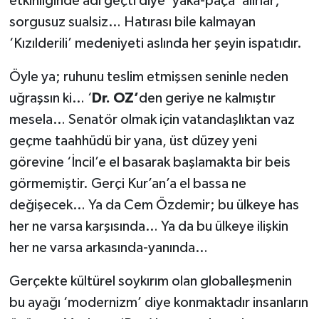
etkinliğinde adı geçti diye ‘yaka-paça’ alırlar;
sorgusuz sualsiz… Hatırası bile kalmayan
‘Kızılderili’ medeniyeti aslında her şeyin ispatıdır.
Öyle ya; ruhunu teslim etmişsen seninle neden
uğraşsın ki… ‘
Dr. OZ’
den geriye ne kalmıştır
mesela… Senatör olmak için vatandaşlıktan vaz
geçme taahhüdü bir yana, üst düzey yeni
görevine ‘İncil’e el basarak başlamakta bir beis
görmemiştir. Gerçi Kur’an’a el bassa ne
değişecek… Ya da Cem Özdemir; bu ülkeye has
her ne varsa karşısında… Ya da bu ülkeye ilişkin
her ne varsa arkasında-yanında…
Gerçekte kültürel soykırım olan globalleşmenin
bu ayağı ‘modernizm’ diye konmaktadır insanların