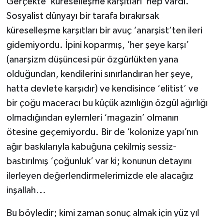
Gerçekte ‘küreselleşme karşıtları’ hep vardı.
Sosyalist dünyayı bir tarafa bırakırsak
küreselleşme karşıtları bir avuç ‘anarşist’ten ileri
gidemiyordu. İpini koparmış, ‘her şeye karşı’
(anarşizm düşüncesi pür özgürlükten yana
olduğundan, kendilerini sınırlandıran her şeye,
hatta devlete karşıdır) ve kendisince ‘elitist’ ve
bir çoğu maceracı bu küçük azınlığın özgül ağırlığı
olmadığından eylemleri ‘magazin’ olmanın
ötesine geçemiyordu. Bir de ‘kolonize yapı’nın
ağır baskılarıyla kabuğuna çekilmiş sessiz-
bastırılmış ‘çoğunluk’ var ki; konunun detayını
ilerleyen değerlendirmelerimizde ele alacağız
inşallah...
Bu böyledir; kimi zaman sonuç almak için yüz yıl