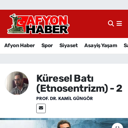
Afyon Haber
Siyaset
Afyon Haber
Spor
Siyaset
Asayiş Yaşam
S
Spor
Asayiş Yaşam
Küresel Batı
Sağlık
(Etnosentrizm) - 2
Eğitim
PROF. DR. KAMIL GÜNGÖR
Sivil Toplum
Ekonomi