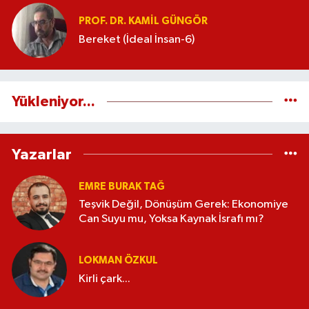
PROF. DR. KAMIL GÜNGÖR
Bereket (İdeal İnsan-6)
Yükleniyor...
Yazarlar
EMRE BURAK TAĞ
Teşvik Değil, Dönüşüm Gerek: Ekonomiye
Can Suyu mu, Yoksa Kaynak İsrafı mı?
LOKMAN ÖZKUL
Kirli çark...