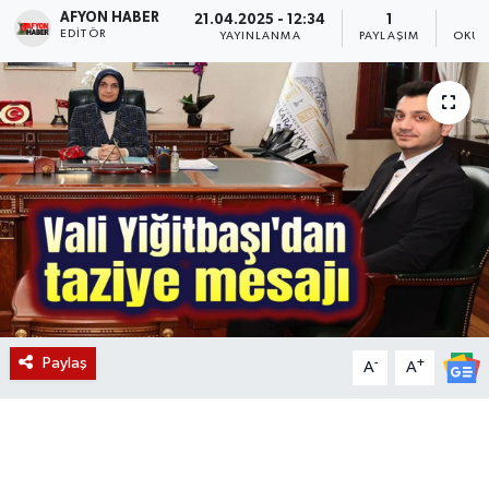
AFYON HABER
21.04.2025 - 12:34
1
EDITÖR
Magazin
YAYINLANMA
PAYLAŞIM
OKUN
Etkinlikler
Paylaş
-
+
A
A