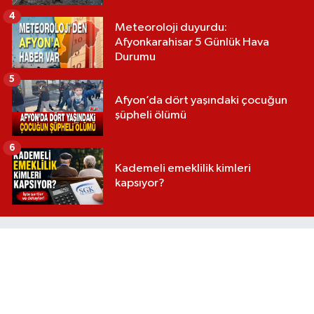
4
Meteoroloji duyurdu:
Afyonkarahisar 5 Günlük Hava
Durumu
5
Afyon’da dört yaşındaki çocuğun
şüpheli ölümü
6
Kademeli emeklilik kimleri
kapsıyor?