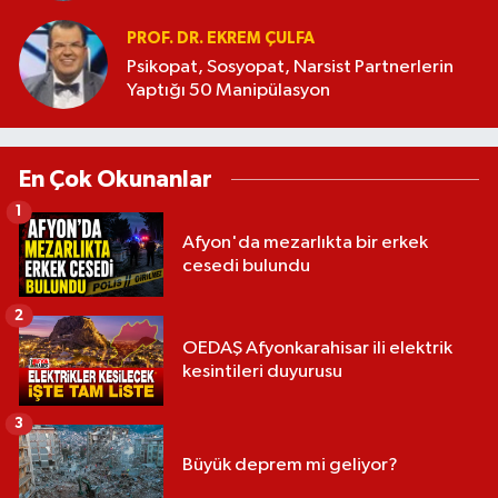
PROF. DR. EKREM ÇULFA
Psikopat, Sosyopat, Narsist Partnerlerin
Yaptığı 50 Manipülasyon
En Çok Okunanlar
1
Afyon'da mezarlıkta bir erkek
cesedi bulundu
2
OEDAŞ Afyonkarahisar ili elektrik
kesintileri duyurusu
3
Büyük deprem mi geliyor?