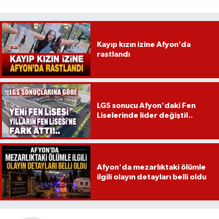
Kayıp kızın izine Afyon’da
rastlandı
LGS sonucu Afyon'daki Fen
Liselerinde lider değişti!..
Afyon'da mezarlıktaki ölümle
ilgili olayın detayları belli oldu