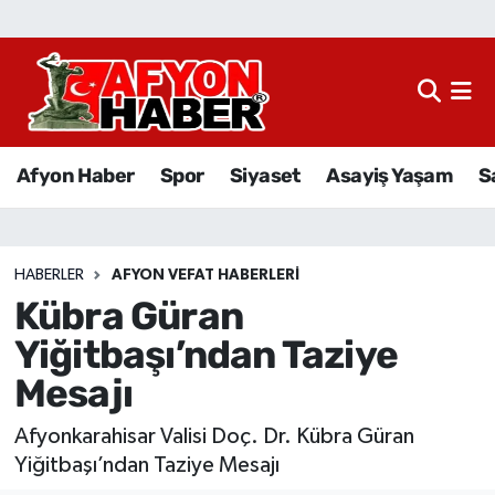
Afyon Haber
Siyaset
Afyon Haber
Spor
Siyaset
Asayiş Yaşam
S
Spor
Asayiş Yaşam
HABERLER
AFYON VEFAT HABERLERI
Kübra Güran
Sağlık
Yiğitbaşı’ndan Taziye
Eğitim
Mesajı
Sivil Toplum
Afyonkarahisar Valisi Doç. Dr. Kübra Güran
Yiğitbaşı’ndan Taziye Mesajı
Ekonomi