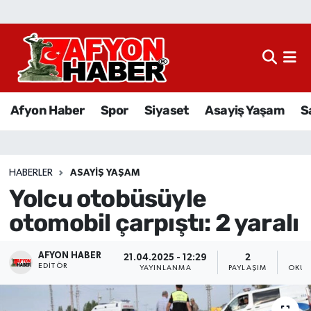
Afyon Haber
Siyaset
Afyon Haber
Spor
Siyaset
Asayiş Yaşam
S
Spor
Asayiş Yaşam
HABERLER
ASAYIŞ YAŞAM
Yolcu otobüsüyle
Sağlık
otomobil çarpıştı: 2 yaralı
Eğitim
AFYON HABER
21.04.2025 - 12:29
2
Sivil Toplum
EDITÖR
YAYINLANMA
PAYLAŞIM
OKUN
Ekonomi