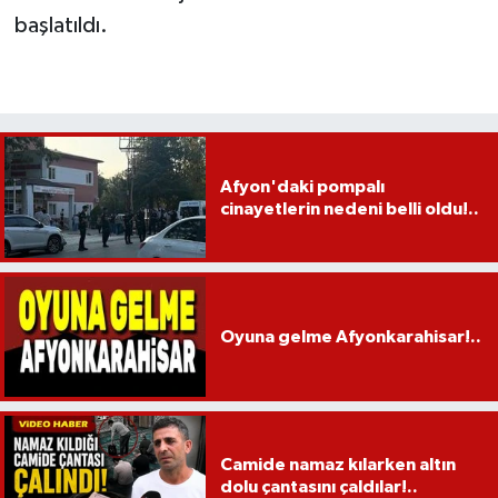
başlatıldı.
Afyon'daki pompalı
cinayetlerin nedeni belli oldu!..
Oyuna gelme Afyonkarahisar!..
Camide namaz kılarken altın
dolu çantasını çaldılar!..