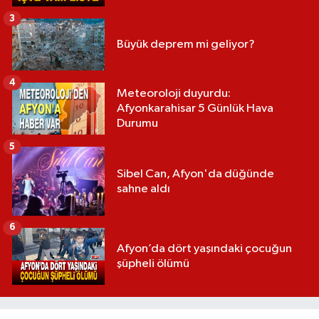
3
Büyük deprem mi geliyor?
4
Meteoroloji duyurdu:
Afyonkarahisar 5 Günlük Hava
Durumu
5
Sibel Can, Afyon'da düğünde
sahne aldı
6
Afyon’da dört yaşındaki çocuğun
şüpheli ölümü