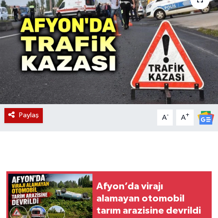
Magazin
Etkinlikler
Paylaş
-
+
A
A
Afyon’da virajı
alamayan otomobil
tarım arazisine devrildi