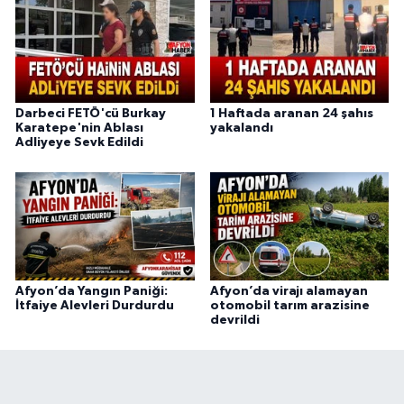
Darbeci FETÖ'cü Burkay
1 Haftada aranan 24 şahıs
Karatepe'nin Ablası
yakalandı
Adliyeye Sevk Edildi
Afyon’da Yangın Paniği:
Afyon’da virajı alamayan
İtfaiye Alevleri Durdurdu
otomobil tarım arazisine
devrildi