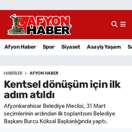
Afyon Haber
Siyaset
Afyon Haber
Spor
Siyaset
Asayiş Yaşam
S
Spor
Asayiş Yaşam
HABERLER
AFYON HABER
Kentsel dönüşüm için ilk
Sağlık
adım atıldı
Eğitim
Afyonkarahisar Belediye Meclisi, 31 Mart
Sivil Toplum
seçimlerinin ardından ilk toplantısını Belediye
Başkanı Burcu Köksal Başkanlığında yaptı.
Ekonomi