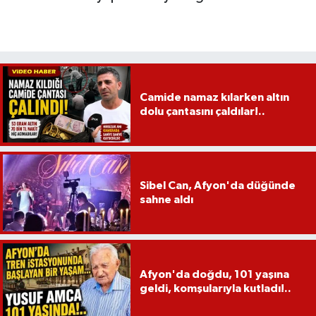
Camide namaz kılarken altın
dolu çantasını çaldılar!..
Sibel Can, Afyon'da düğünde
sahne aldı
Afyon'da doğdu, 101 yaşına
geldi, komşularıyla kutladı!..