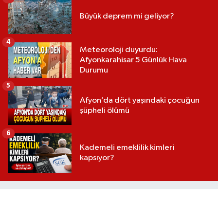
Büyük deprem mi geliyor?
4
Meteoroloji duyurdu:
Afyonkarahisar 5 Günlük Hava
Durumu
5
Afyon’da dört yaşındaki çocuğun
şüpheli ölümü
6
Kademeli emeklilik kimleri
kapsıyor?