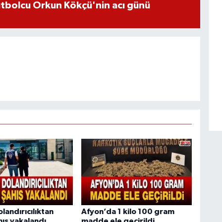
futbolcu Orkun Kökçü'nin acı günü
olandırıcılıktan
Afyon’da 1 kilo 100 gram
hıs yakalandı
madde ele geçirildi