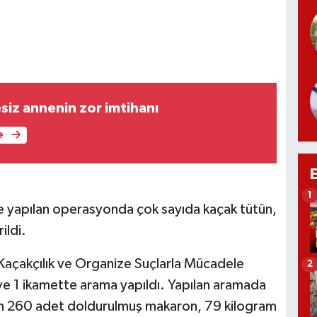
siz annenin zor imtihanı
e
1
nde yapılan operasyonda çok sayıda kaçak tütün,
ildi.
Kaçakçılık ve Organize Suçlarla Mücadele
2
ve 1 ikamette arama yapıldı. Yapılan aramada
n 260 adet doldurulmuş makaron, 79 kilogram