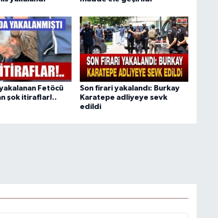
yakalanan Fetöcü
Son firari yakalandı: Burkay
 şok itiraflar!..
Karatepe adliyeye sevk
edildi