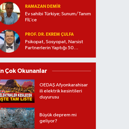
RAMAZAN DEMİR
Ev sahibi Türkiye; Sunum/Tanım
FİL’ce
PROF. DR. EKREM ÇULFA
Psikopat, Sosyopat, Narsist
Partnerlerin Yaptığı 50
Manipülasyon
En Çok Okunanlar
OEDAŞ Afyonkarahisar
ili elektrik kesintileri
duyurusu
Büyük deprem mi
geliyor?