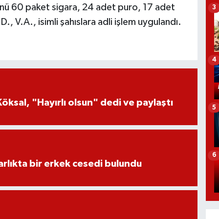
tünü 60 paket sigara, 24 adet puro, 17 adet
3
.D., V.A., isimli şahıslara adli işlem uygulandı.
4
öksal, "Hayırlı olsun" dedi ve paylaştı
5
6
lıkta bir erkek cesedi bulundu