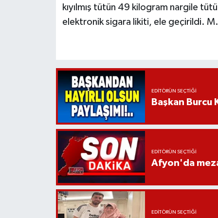
kıyılmış tütün 49 kilogram nargile tü
elektronik sigara likiti, ele geçirildi. M
EDITÖRÜN SEÇTIĞI
Başkan Burcu K
EDITÖRÜN SEÇTIĞI
Afyon'da mezar
EDITÖRÜN SEÇTIĞI