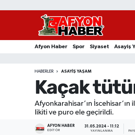
Afyon Haber
Siyaset
Afyon Haber
Spor
Siyaset
Asayiş 
Spor
Asayiş Yaşam
HABERLER
ASAYIŞ YAŞAM
Kaçak tütün
Sağlık
Eğitim
Afyonkarahisar’ın İscehisar’ın 
likiti ve puro ele geçirildi.
Sivil Toplum
AFYON HABER
31.05.2024 - 11:12
Ekonomi
EDITÖR
YAYINLANMA
PAY