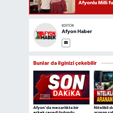
Afyonlu Milli 
EDITÖR
Afyon Haber
Bunlar da ilginizi çekebilir
Afyon'da mezarlıkta bir
Nitelikli d
erkek cesedi bulundu
aranan şa