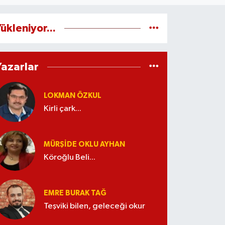
ükleniyor...
Yazarlar
LOKMAN ÖZKUL
Kirli çark...
MÜRŞIDE OKLU AYHAN
Köroğlu Beli...
EMRE BURAK TAĞ
Teşviki bilen, geleceği okur