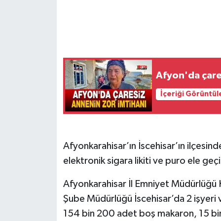
Afyon'da çare
İçeriği Görüntül
Afyonkarahisar’ın İscehisar’ın ilçesi
elektronik sigara likiti ve puro ele geçir
Afyonkarahisar İl Emniyet Müdürlüğü 
Şube Müdürlüğü İscehisar’da 2 işyeri 
154 bin 200 adet boş makaron, 15 bi