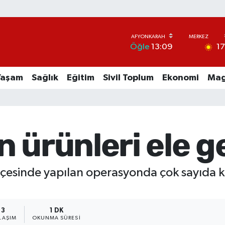
1
Öğle
13:09
Yaşam
Sağlık
Eğitim
Sivil Toplum
Ekonomi
Mag
 ürünleri ele ge
ilçesinde yapılan operasyonda çok sayıda k
3
1 DK
LAŞIM
OKUNMA SÜRESI